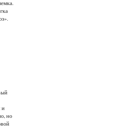
лемка.
егка
оз».
вый
 и
о, но
овой