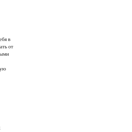
ебя в
ать от
ными
шую
х