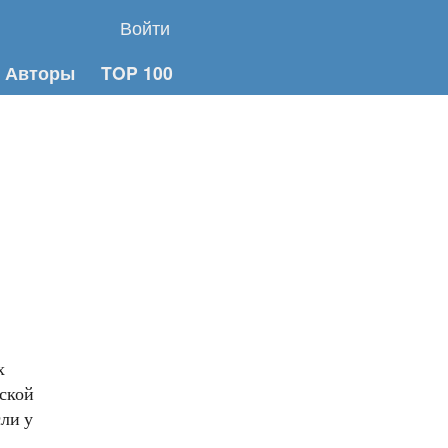
Войти
Авторы
TOP 100
х
ской
сли у