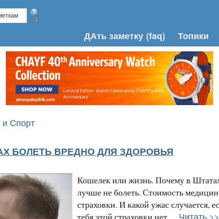
ДАть заметку
(faq)
Топики
 и Спорт
АХ БОЛЕТЬ ВРЕДНО ДЛЯ ЗДОРОВЬЯ
Кошелек или жизнь. Почему в Штата
лучше не болеть. Стоимость медицин
страховки. И какой ужас случается, е
Читать >>
тебя этой страховки нет....