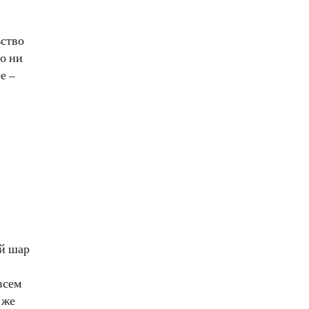
ьство
во ни
е –
й шар
всем
 же