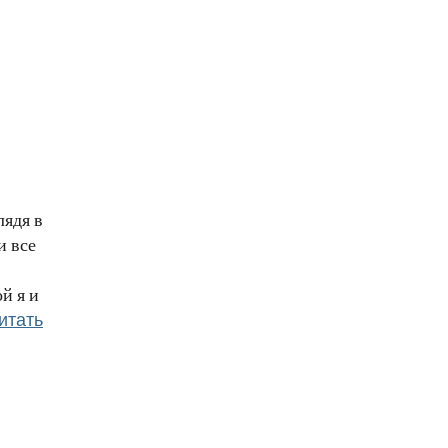
лядя в
и все
й я и
итать