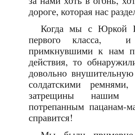
за нами хоть в огонь, хо
дороге, которая нас разд
Когда мы с Юркой П
первого класса, и 
примкнувшими к нам по
действия, то обнаружил
довольно внушительную 
солдатскими ремнями,
затрещины нашим 
потрепанным пацанам-ма
справится!
Мы были примерно 