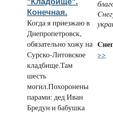
"Кладбище".
благ
Конечная.
Cнег
Когда я приезжаю в
укра
Днепропетровск,
Cне
обязательно хожу на
>>
Сурско-Литовское
кладбище.Там
шесть
могил.Похоронены
парами: дед Иван
Бредун и бабушка