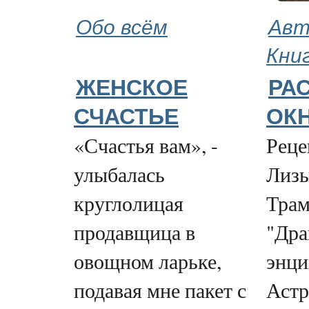
Обо всём
Авт
Кни
ЖЕНСКОЕ
РА
СЧАСТЬЕ
ОК
«Счастья вам», -
Реце
улыбалась
Лизы
круглолицая
Трам
продавщица в
"Дра
овощном ларьке,
энци
подавая мне пакет с
Астр