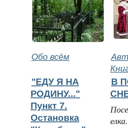
Обо всём
Авт
Кни
"ЕДУ Я НА
В 
РОДИНУ..."
СН
Пункт 7.
Посе
Остановка
елка