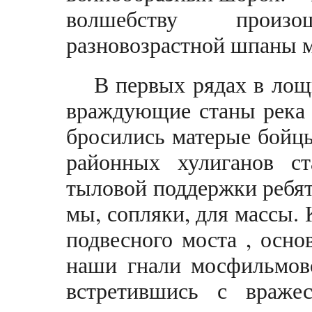
волшебству произ
разновозрастной шпаны м
В первых рядах в лощ
враждующие станы река 
бросились матерые бойц
районных хулиганов ст
тыловой поддержки ребят
мы, сопляки, для массы. 
подвесного моста , осн
наши гнали мосфильмовс
встретившись с враже