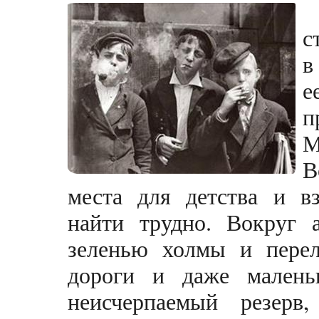
с
в
е
М
В
места для детства и вз
найти трудно. Вокруг 
зеленью холмы и перел
дороги и даже малень
неисчерпаемый резерв