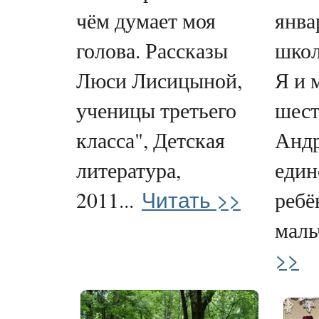
чём думает моя
янва
голова. Рассказы
школ
Люси Лисицыной,
Я и 
ученицы третьего
шест
класса", Детская
Андр
литература,
един
Читать >>
2011...
ребё
мальч
>>