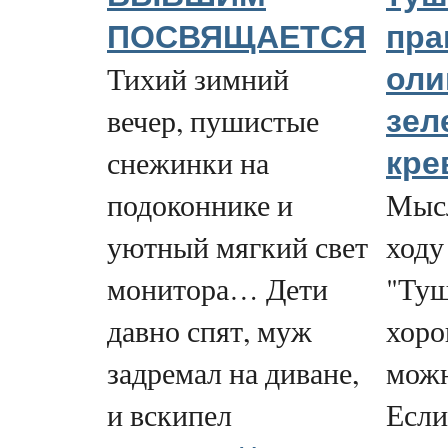
ПОСВЯЩАЕТСЯ
пра
Тихий зимний
оли
вечер, пушистые
зел
снежинки на
кре
подоконнике и
Мысл
уютный мягкий свет
ходу
монитора… Дети
"Туш
давно спят, муж
хоро
задремал на диване,
можн
и вскипел
Если