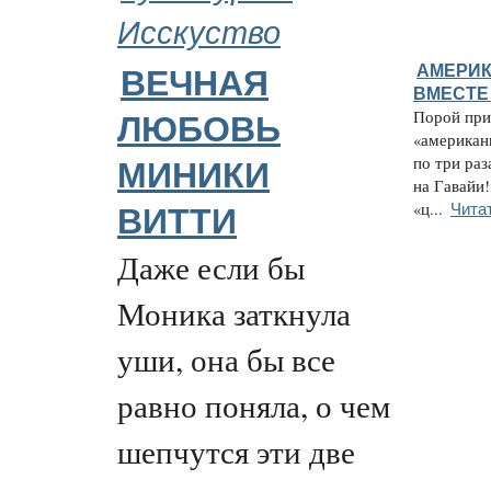
Исскуство
АМЕРИК
ВЕЧНАЯ
ВМЕСТЕ
Порой при
ЛЮБОВЬ
«американ
по три раз
МИНИКИ
на Гавайи!
Чита
«ц...
ВИТТИ
Даже если бы
Моника заткнула
уши, она бы все
равно поняла, о чем
шепчутся эти две