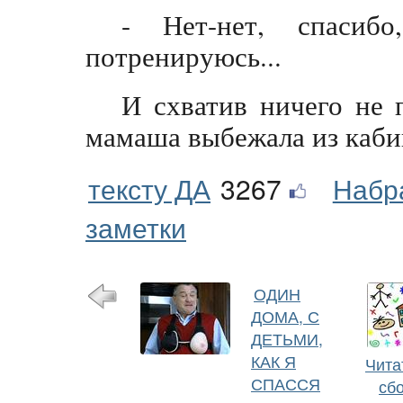
- Нет-нет, спаси
потренируюсь...
И схватив ничего не
мамаша выбежала из каби
тексту ДА
3267
Набр
заметки
ОДИН
ДОМА, С
ДЕТЬМИ,
КАК Я
Чита
СПАССЯ
сб