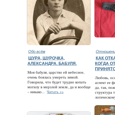
Обо всём
Отношени
ШУРА, ШУРОЧКА,
КАК ОТК
АЛЕКСАНДРА. БАБУЛЯ.
КОГДА О
ПРИНЯТ
Моя бабуля, царство ей небесное,
очень боялась умереть зимой.
Любовь, ос
Говорила, что будет трудно копать
аспект ее ф
могилу в мерзлой земле, да и вообще
да, так, по
– никако...
Читать >>
структура т
логическому