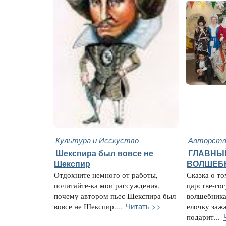
Культура и Исскуство
Авторство
Шекспира был вовсе не
ГЛАВНЫ
Шекспир
ВОЛШЕБ
Отдохните немного от работы,
Сказка о то
почитайте-ка мои рассуждения,
царстве-гос
почему автором пьес Шекспира был
волшебника
Читать >>
вовсе не Шекспир....
елочку заж
подарит...