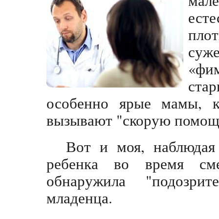
ест
плот
суже
«фи
ста
особенно ярые мамы, к
вызывают "скорую помощ
Вот и моя, наблюдая
ребенка во время см
обнаружила "подозри
младенца.