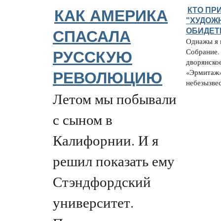
КТО ПР
КАК АМЕРИКА
"ХУДОЖ
ОБИДЕТ
СПАСАЛА
Однажы я 
Собрание. 
РУССКУЮ
дворянское
«Эрмитаж»
РЕВОЛЮЦИЮ
небезызвес
Летом мы побывали
с сыном в
Калифорнии. И я
решил показать ему
Стэндфордский
университет.