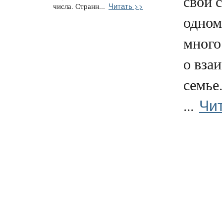
свои 
Читать >>
числа. Странн...
одном
много 
о вза
семье
Чи
...