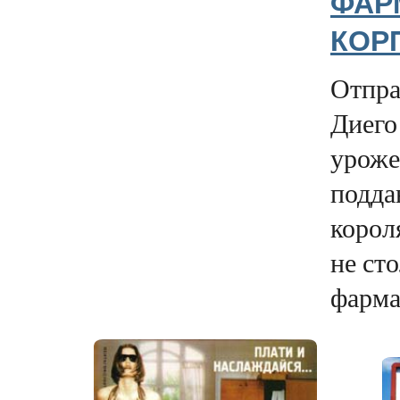
ФАР
КОР
Отпра
Диего
уроже
подда
корол
не сто
фарма