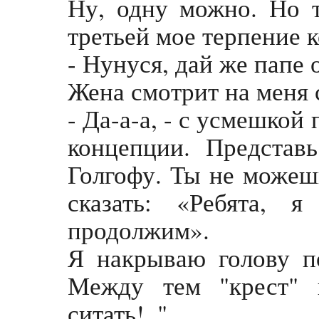
Ну, одну можно. Но т
третьей мое терпение к
- Нунуся, дай же папе 
Жена смотрит на меня 
- Да-а-а, - с усмешкой
концепции. Представ
Голгофу. Ты не можешь
сказать: «Ребята,
продолжим».
Я накрываю голову п
Между тем "крест" п
ситать!.."