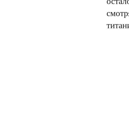
остал
смотр
титани