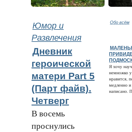
Юмор и
Обо всём
Развлечения
МАЛЕНЬ
Дневник
ПРИВИДЕ
ПОДМОС
героической
Я хочу науч
немножко у
матери Part 5
нравится, 
медленно и
(Парт файв).
написано. П
Четверг
В восемь
проснулись