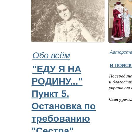
Обо всём
Авторство
В ПОИСК
"ЕДУ Я НА
Посередине
РОДИНУ..."
и благостн
украшают е
Пункт 5.
Cнегурочк
Остановка по
требованию
"Сестра".