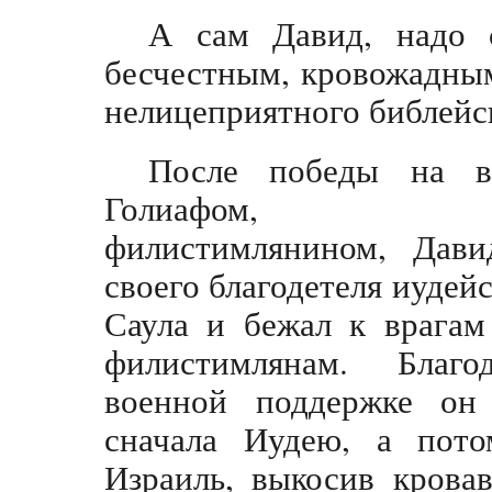
А сам Давид, надо 
бесчестным, кровожадны
нелицеприятного библейс
После победы на в
Голиафом, кс
филистимлянином, Дави
своего благодетеля иудейс
Саула и бежал к врагам
филистимлянам. Благ
военной поддержке он 
сначала Иудею, а пот
Израиль, выкосив крова