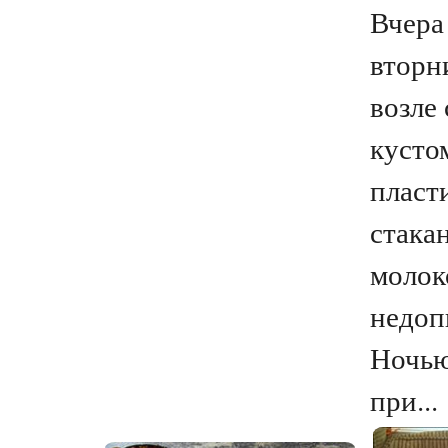
Вчера
вторн
возле
кусто
пласт
стака
молок
недоп
Ночью
при...