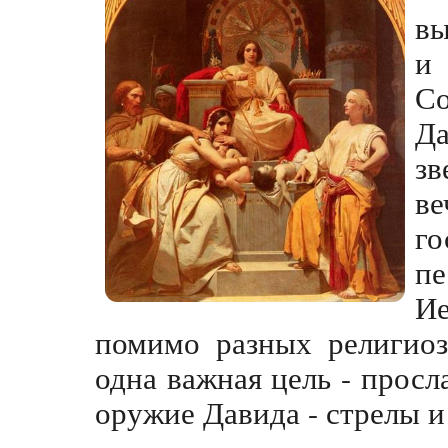
вы
и
С
Д
з
в
г
пе
Ие
помимо разных религиоз
одна важная цель - просл
оружие Давида - стрелы и