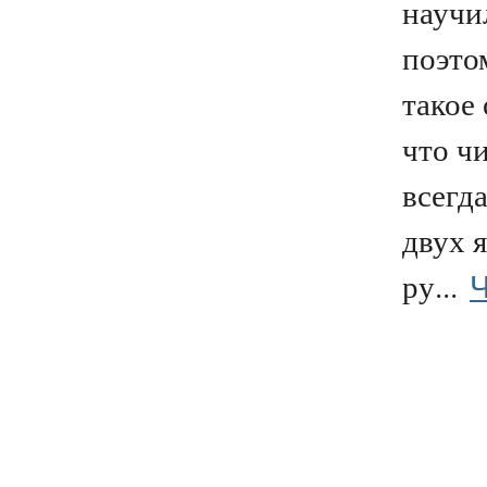
научи
поэто
такое
что чи
всегда
двух я
Ч
ру...