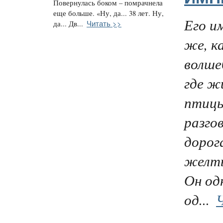
Повернулась боком – помрачнела
еще больше. «Ну, да... 38 лет. Ну,
Его и
Читать >>
да... Дв...
же, к
волше
где ж
птиц
разго
дорог
желты
Он од
од...