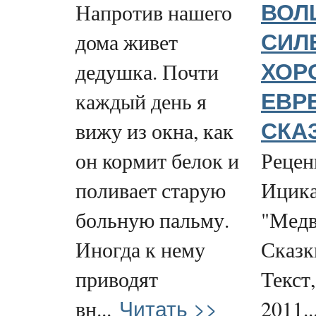
Напротив нашего
ВОЛ
дома живет
СИЛ
дедушка. Почти
ХОР
каждый день я
ЕВР
вижу из окна, как
СКА
он кормит белок и
Рецен
поливает старую
Ицика
больную пальму.
"Медв
Иногда к нему
Сказк
приводят
Текст
Читать >>
вн...
2011..