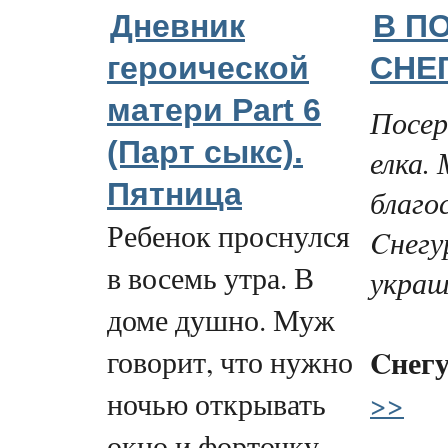
Дневник
В П
героической
СНЕ
матери Part 6
Посер
(Парт cыкс).
елка.
Пятница
благо
Ребенок проснулся
Cнегу
в восемь утра. В
украш
доме душно. Муж
Cнег
говорит, что нужно
>>
ночью открывать
окно и форточку.