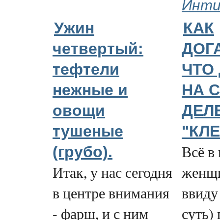
Инт
Ужин
КАК
четвертый:
ДОГ
тефтели
ЧТО
нежные и
НА 
овощи
ДЕЛ
тушеные
"КЛЕ
Всё в
(грубо).
Итак, у нас сегодня
женщи
в центре внимания
ввиду
- фарш, и с ним
суть)