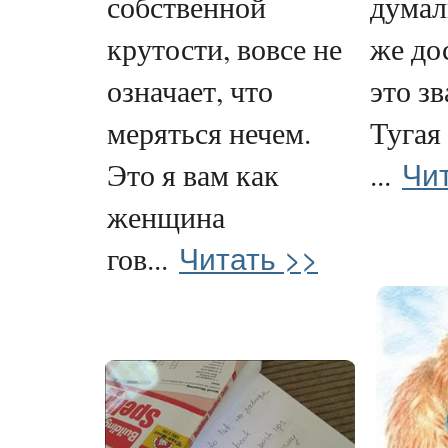
собственной
думал
крутости, вовсе не
же до
означает, что
это зв
меряться нечем.
Тугая
Чи
Это я вам как
...
женщина
Читать >>
гов...