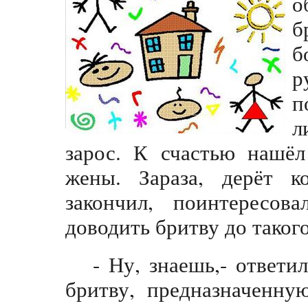
о
б
б
р
п
л
зарос. К счастью нашёл
жены. Зараза, дерёт к
закончил, поинтересов
доводить бритву до такого
- Ну, знаешь,- ответи
бритву, предназначенну