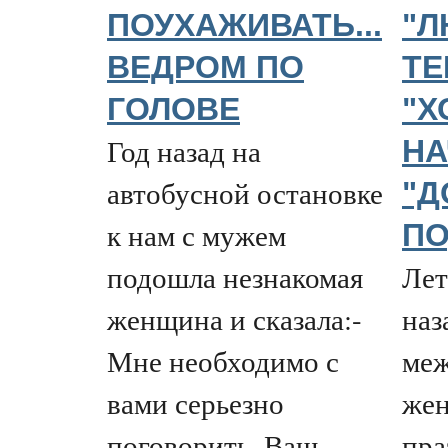
ПОУХАЖИВАТЬ...
"Л
ВЕДРОМ ПО
ТЕ
ГОЛОВЕ
"Х
Год назад на
НА
автобусной остановке
"Д
к нам с мужем
ПО
подошла незнакомая
Лет
женщина и сказала:-
наз
Мне необходимо с
меж
вами серьезно
жен
поговорить. Ваш
пра