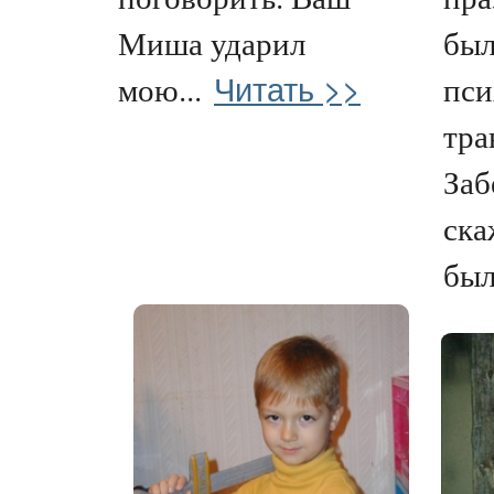
Миша ударил
был
Читать >>
мою...
пси
тра
Заб
ска
был.