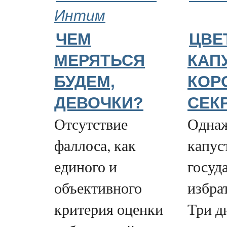
Интим
ЧЕМ
ЦВЕ
МЕРЯТЬСЯ
КАП
БУДЕМ,
КОР
ДЕВОЧКИ?
СЕК
Отсутствие
Одна
фаллоса, как
капус
единого и
госуд
объективного
избра
критерия оценки
Три д