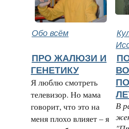
Обо всём
Ку
Ис
ПРО ЖАЛЮЗИ И
П
ГЕНЕТИКУ
ВО
Я люблю смотреть
ПО
телевизор. Но мама
ЛЕ
В р
говорит, что это на
жен
меня плохо влияет – я
"П