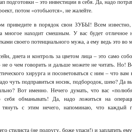
ап подготовки – это инвестиции в себя. Да, надо потра
роект, потом «отобьются», не жалейте.
ом приведите в порядок свои ЗУБЫ! Всем известно
 многое находит смешным. У вас будет отличное н
тками своего потенциального мужа, а ему ведь это во
сейн, диета и контроль за цветом лица – это само соб
– не о чем говорить и дальше можете не читать. Но! В
тического хирурга и посоветоваться с ним – что вам 
до чуть подправиться носик, подбородок, шею? Да вы 
льно? Вот именно. Нечего думать, что вас «полюбят
го себя обманывать! Да, надо ложиться на опера
и тянуть с этим нечего, напоминаю, что каждый 
го стилиста (не подругу, боже упаси!) и заплатить ему