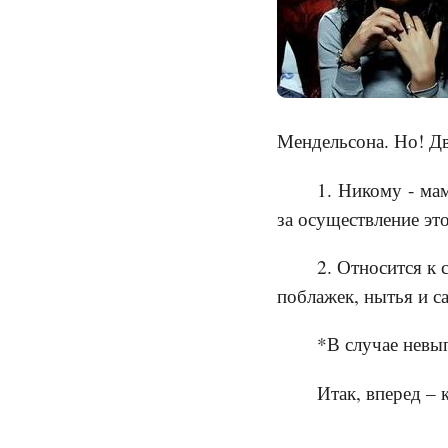
Мендельсона. Но! Дв
1. Никому - мам
за осуществление это
2. Относится к 
поблажек, нытья и с
*В случае невы
Итак, вперед – 