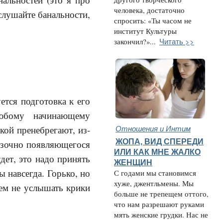
человека, достаточно
 слушайте банальности,
спросить: «Ты часом не
институт Культуры
Читать >>
закончил?»...
ется подготовка к его
юбому начинающему
Отношения и Интим
кой пренебрегают, из-
ЖОПА, ВИД СПЕРЕДИ
казочно появляющегося
ИЛИ КАК МНЕ ЖАЛКО
дет, это надо принять
ЖЕНЩИН
ы навсегда. Горько, но
С годами мы становимся
хуже, джентльмены. Мы
чем не услышать крики
больше не трепещем оттого,
что нам разрешают руками
мять женские грудки. Нас не