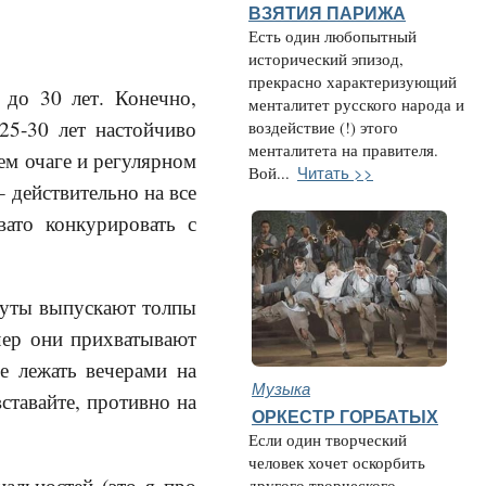
ВЗЯТИЯ ПАРИЖА
Есть один любопытный
исторический эпизод,
прекрасно характеризующий
 до 30 лет. Конечно,
менталитет русского народа и
25-30 лет настойчиво
воздействие (!) этого
менталитета на правителя.
ем очаге и регулярном
Читать >>
Вой...
– действительно на все
вато конкурировать с
туты выпускают толпы
чер они прихватывают
е лежать вечерами на
Музыка
ставайте, противно на
ОРКЕСТР ГОРБАТЫХ
Если один творческий
человек хочет оскорбить
нальностей (это я про
другого творческого