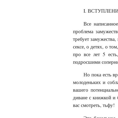
I. ВСТУПЛЕНИ
Все написанно
проблема замужеств
требует замужества,
сексе, о детях, о т
про все лет 5 есть
подросшими соперн
Но пока есть в
молоденьких и собл
вашего потенциальн
диване с книжкой и 
вас смотреть, тьфу!
Это банальное,