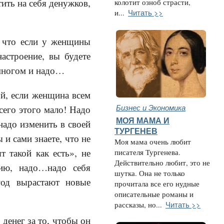
тить на себя денужков,
колотит озноб страсти,
Читать >>
и...
, что если у женщины
астроение, вы будете
 многом и надо…
ой, если женщина всем
Бизнес и Экономика
сего этого мало! Надо
МОЯ МАМА И
надо изменить в своей
ТУРГЕНЕВ
и сами знаете, что не
Моя мама очень любит
 такой как есть», не
писателя Тургенева.
Действительно любит, это не
цию, надо…надо себя
шутка. Она не только
год вырастают новые
прочитала все его нудные
описательные романы и
Читать >>
рассказы, но...
 денег за то, чтобы он