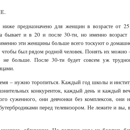
Е.
е ниже предназначено для женщин в возрасте от 25
а бывает и в 20 и после 30-ти, но именно возраст 
 именно эти женщины больше всего тоскуют о домашн
ом, чтобы был рядом родной человек. Понять их можно 
, не больше. После 30-ти будет совсем уж трудно
ицами.
ремя – нужно торопиться. Каждый год школы и инсти
азнительных конкуренток, каждый день и каждый ве
ого суженного, они девчонки без комплексов, они н
бутербродиками перед телевизором. Не лежите и вы, в
 конечно, обвинение. Но великие умы не боялись ба