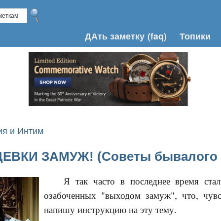
ДАть заметку
(faq)
Топики
я и Интим
ЕВКИ ЗАМУЖ! (Советы бывалого 
Я так часто в последнее время ста
озабоченных "выходом замуж", что, чув
напишу инструкцию на эту тему.