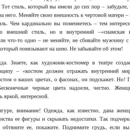
 Тот стиль, который вы имели до сих пор – забудьте, 
 на него. Меняйте свою внешность к чертовой матери –
ль. Чем кардинально вы поменяетесь – тем интересн
о внешний стиль, но и внутренний –«сиамская к
и что-то одно – не меняйте, не сбивайте мужчину с 
 который повязывают на шею. Не забывайте об этом!
жда. Знаете, как художник-костюмер в театре созд
нципу – «костюм должен отражать внутренний мир
стом о ваших цветах, о фасонах, он подскажет. Но!
Бесконечные черные цвета надоели, честно. Женщ
 яркой, интересной.
игуре, внимание! Одежда, как известно, дана жен
нства ее фигуры и скрывать недостатки. Так подчерк
 обтяните ее, покажите. Поднимите грудь, если вы