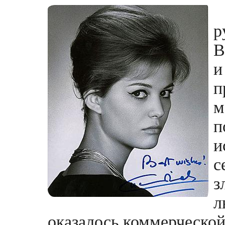
р
В
п
м
п
и
с
з
л
оказалось коммерческой