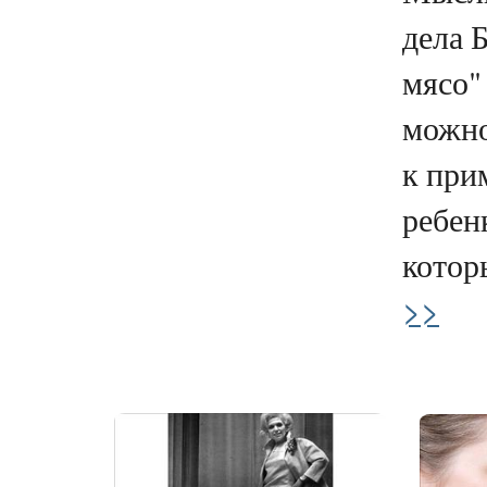
дела 
мясо"
можно
к при
ребен
которы
>>