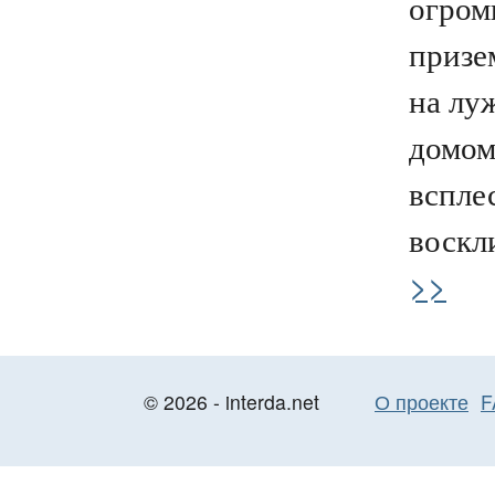
огром
призе
на лу
домом
вспле
воскли
>>
© 2026 - interda.net
О проекте
F