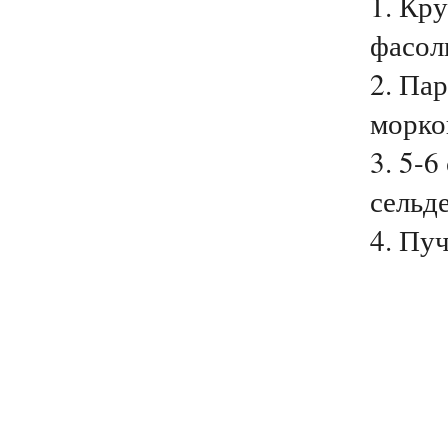
1. Кр
фасоль
2. Па
морко
3. 5-6
сельде
4. Пуч