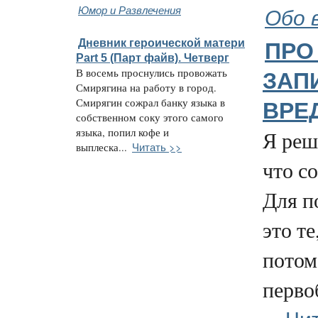
Юмор и Развлечения
Обо 
Дневник героической матери
ПРО
Part 5 (Парт файв). Четверг
В восемь проснулись провожать
ЗАП
Смирягина на работу в город.
Смирягин сожрал банку языка в
ВРЕ
собственном соку этого самого
языка, попил кофе и
Я реш
Читать >>
выплеска...
что с
Для п
это те
потом
перво
Чи