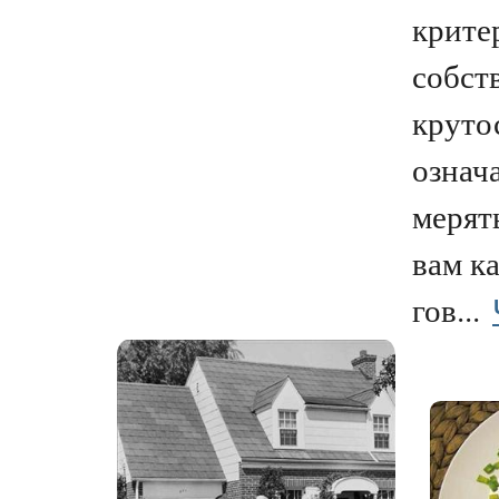
крите
собст
крутос
означа
мерять
вам к
гов...