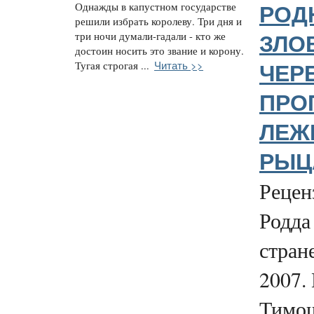
Однажды в капустном государстве
РОД
решили избрать королеву. Три дня и
три ночи думали-гадали - кто же
ЗЛО
достоин носить это звание и корону.
Читать >>
Тугая строгая ...
ЧЕР
ПРО
ЛЕЖ
РЫЦА
Рецен
Родда
стран
2007.
Тимо