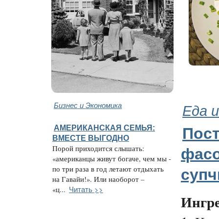
Бизнес и Экономика
Еда и
АМЕРИКАНСКАЯ СЕМЬЯ:
Пос
ВМЕСТЕ ВЫГОДНО
Порой приходится слышать:
фас
«американцы живут богаче, чем мы -
по три раза в год летают отдыхать
супч
на Гавайи!». Или наоборот –
Читать >>
«ц...
Ингр