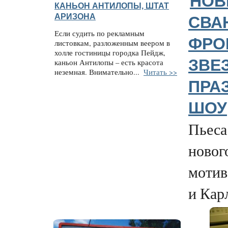
НОВ
КАНЬОН АНТИЛОПЫ, ШТАТ
АРИЗОНА
СВА
Если судить по рекламным
ФРОК
листовкам, разложенным веером в
холле гостиницы городка Пейдж,
ЗВЕ
каньон Антилопы – есть красота
неземная. Внимательно...
Читать >>
ПРА
ШОУ
Пьеса
новог
мотив
и Карл