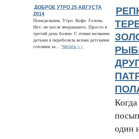
ДОБРОЕ УТРО 25 АВГУСТА
РЕП
2014
Понедельник. Утро. Кофе. Голова.
ТЕР
Нет, не после вчерашнего. Просто я
третий день болею. С этими мелкими
ЗОЛ
детьми я переболела всеми детскими
Читать >>
соплями за...
РЫБ
ДРУ
ПАТ
ПОЛ
Когда 
посып
один и