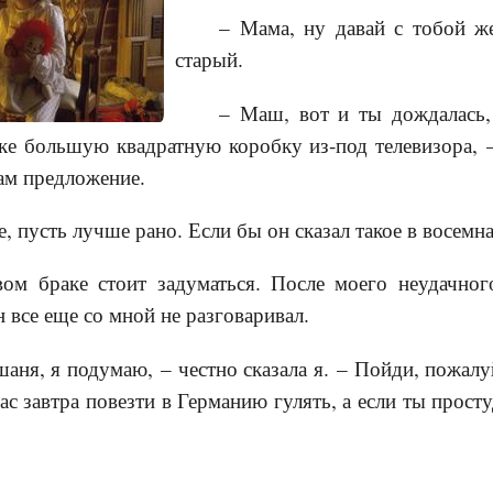
– Мама, ну давай с тобой ж
старый.
– Маш, вот и ты дождалась, 
ке большую квадратную коробку из-под телевизора, 
ам предложение.
е, пусть лучше рано. Если бы он сказал такое в восем
м браке стоит задуматься. После моего неудачног
 все еще со мной не разговаривал.
аня, я подумаю, – честно сказала я. – Пойди, пожалуй
с завтра повезти в Германию гулять, а если ты прост