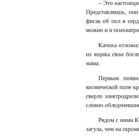
– Это настоящи
Представляешь, они
фигак об пол в серд
можно и в психиатри
Катюха отложил
из ящика свои богат
мама.
Первым появи
космической попе кр
сверло электродрели
словно обледеневшие
Рядом с ними К
загула, чем на скром