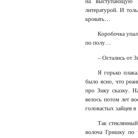
на выступающую п
литературой. И толь
кровать…
Коробочка упал
по полу…
– Остались от З
Я горько плака
было ясно, что реан
про Зику сказку. Н
велось потом лет во
головастых зайцев в 
Так стеклянный
волоча Гришку по т