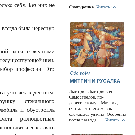
лько себя. Без них не
Cнегурочка
Читать >>
 всегда была чересчур
ной лапке с желтыми
 несуществующей шеи.
выбор профессии. Это
Обо всём
МИТРИЧ И РУСАЛКА
Дмитрий Дмитриевич
га училась в десятом.
Самострелов, по-
рушку – стеклянного
деревенскому – Митрич,
считал, что его жизнь
олюбила и обустроила
сложилась удачно. Особенно
счета – разноцветных
после развода.
...
Читать >>
 поставила ее кровать