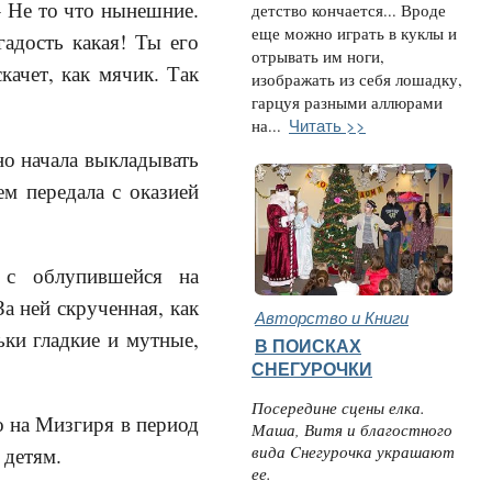
– Не то что нынешние.
детство кончается... Вроде
еще можно играть в куклы и
адость какая! Ты его
отрывать им ноги,
качет, как мячик. Так
изображать из себя лошадку,
гарцуя разными аллюрами
Читать >>
на...
но начала выкладывать
ем передала с оказией
 с облупившейся на
а ней скрученная, как
Авторство и Книги
ьки гладкие и мутные,
В ПОИСКАХ
СНЕГУРОЧКИ
Посередине сцены елка.
о на Мизгиря в период
Маша, Витя и благостного
вида Cнегурочка украшают
 детям.
ее.