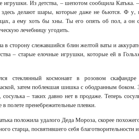
е игрушки. Из детства, – шепотом сообщила Катька. 
 здесь делают шары, которые даже не бьются. Ф у, г
цах, а ему хоть бы хны. Ты его опять об пол, а он с
ческую лечебницу угодить.
а в сторону слежавшийся блин желтой ваты и аккурат
ства – старые елочные игрушки, которые ей в Гольх
лся стеклянный космонавт в розовом скафандре
аской, затем поблекшая шишка с ободранным боком. З
, сосулька – таких давно нет в продаже. Теперь сосул
 в полете пренебрежительные плевки.
атька положила удалого Деда Мороза, скорее похожег
ного старца, посвятившего себя благотворительности и