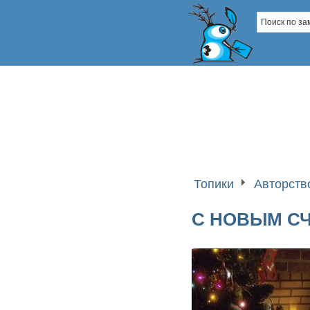
Топики
Авторств
С НОВЫМ С