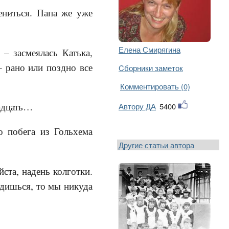
ениться. Папа же уже
Елена Смирягина
– засмеялась Катька,
– рано или поздно все
Cборники заметок
Комментировать (0)
надцать…
Автору ДА
5400
о побега из Гольхема
Другие статьи автора
ста, надень колготки.
удишься, то мы никуда