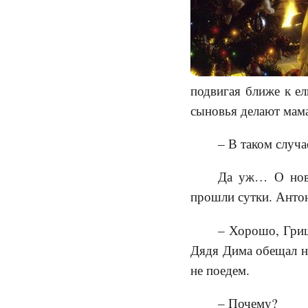
подвигая ближе к ел
сыновья делают мам
– В таком случа
Да уж… О ново
прошли сутки. Антон
– Хорошо, Гриш
Дядя Дима обещал на
не поедем.
– Почему?