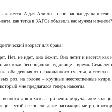
так кажется. А для Али он – непознанные душа и тело.
мента, как тетка в ЗАГСе объявила вас мужем и женой?
ритический возраст для брака!
т. Нет, не идет, оно бежит. Оно летит и несется как 
это жестокое беспощадное чудовище – время. Семь лет 
гка обалдевшая от неожиданного счастья, я стояла 
вых роз, на голове – крупные неестественные кудри
оторый мне предлагался теперь навсегда.
ственного дня я хотела три вещи: обручальное кольцо
цо – чтоб все знали, даже пассажиры метро, в котор