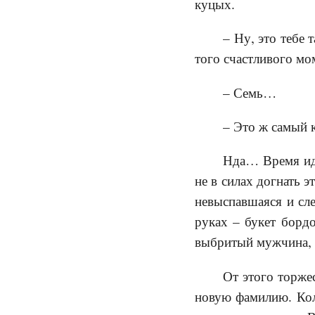
куцых.
– Ну, это тебе 
того счастливого мо
– Семь…
– Это ж самый к
Нда… Время иде
не в силах догнать 
невыспавшаяся и сле
руках – букет бордо
выбритый мужчина, к
От этого торже
новую фамилию. Коль