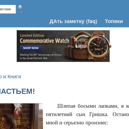
ДАть заметку
(faq)
Топики
о и Книги
ЧАСТЬЕМ!
Шлепая босыми лапками, в к
пятилетний сын Гришка. Остан
мной и серьезно произнес: