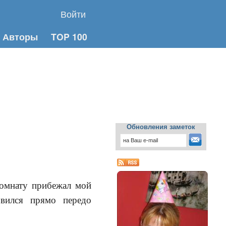
Войти
Авторы
TOP 100
Обновления заметок
омнату прибежал мой
овился прямо передо