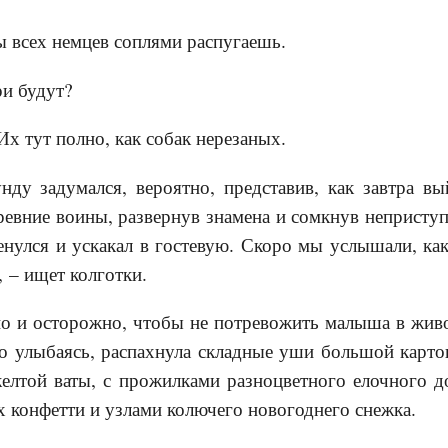
ы всех немцев соплями распугаешь.
ри будут?
Их тут полно, как собак нерезаных.
нду задумался, вероятно, представив, как завтра в
евние воины, развернув знамена и сомкнув непристу
нулся и ускакал в гостевую. Скоро мы услышали, ка
 – ищет колготки.
о и осторожно, чтобы не потревожить малыша в живо
но улыбаясь, распахнула складные уши большой карто
желтой ваты, с прожилками разноцветного елочного д
 конфетти и узлами колючего новогоднего снежка.