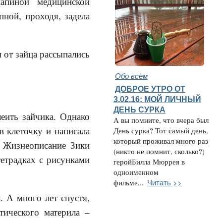
апиной медицинской
пной, проходя, задела
 от зайца рассыпались
Обо всём
ДОБРОЕ УТРО ОТ
3.02.16: МОЙ ЛИЧНЫЙ
ДЕНЬ СУРКА
леить зайчика. Однако
А вы помните, что вчера был
в клеточку и написала
День сурка? Тот самый день,
который проживал много раз
. Жизнеописание Зики
(никто не помнит, сколько?)
тетрадках с рисунками
геройБилла Мюррея в
одноименном
Читать >>
фильме...
. А много лет спустя,
тического материла –