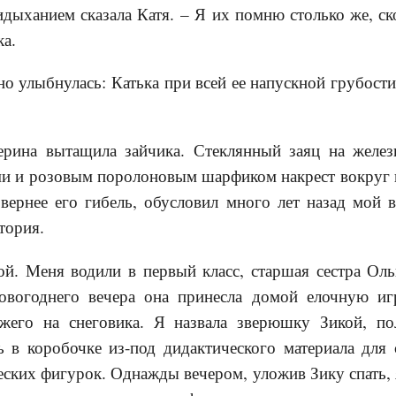
идыханием сказала Катя. – Я их помню столько же, ско
а.
но улыбнулась: Катька при всей ее напускной грубости
рина вытащила зайчика. Стеклянный заяц на желез
и и розовым поролоновым шарфиком накрест вокруг
 вернее его гибель, обусловил много лет назад мой 
тория.
й. Меня водили в первый класс, старшая сестра Оль
овогоднего вечера она принесла домой елочную иг
ожего на снеговика. Я назвала зверюшку Зикой, п
 в коробочке из-под дидактического материала для 
еских фигурок. Однажды вечером, уложив Зику спать, я