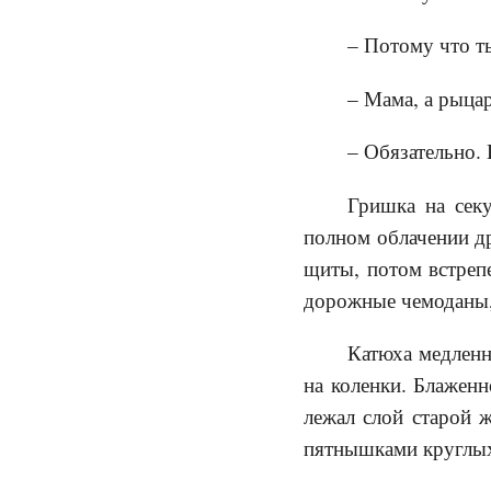
– Потому что т
– Мама, а рыца
– Обязательно. 
Гришка на секу
полном облачении др
щиты, потом встрепе
дорожные чемоданы,
Катюха медленн
на коленки. Блажен
лежал слой старой 
пятнышками круглых