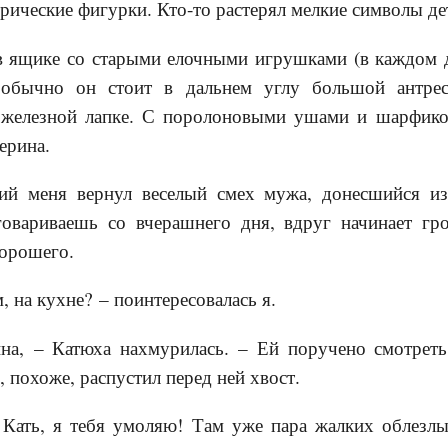
рические фигурки. Кто-то растерял мелкие символы де
в ящике со старыми елочными игрушками (в каждом д
 обычно он стоит в дальнем углу большой антре
а железной лапке. С поролоновыми ушами и шарфик
ерина.
ий меня вернул веселый смех мужа, донесшийся из
овариваешь со вчерашнего дня, вдруг начинает гро
хорошего.
м, на кухне? – поинтересовалась я.
на, – Катюха нахмурилась. – Ей поручено смотреть 
 похоже, распустил перед ней хвост.
 Кать, я тебя умоляю! Там уже пара жалких облезл