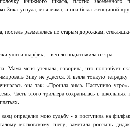
олочку книжного шкафа, плотно заселенного п
ко Зика уснула, моя мама, а она была женщиной кру
а, постель разметалась по старым дорожкам, стекляшки
ики уши и шарфик, – весело подытожила сестра.
ла. Мама меня утешала, говорила, что попробует ск
имировать Зику не удастся. Я взяла тонкую тетрадку 
ачиналась она так: «Прошла зима. Наступило утро»
семь. Часть этого триллера сохранилась в школьных 
платьях.
 заяц определил мою судьбу - я поступила на филфак
алому московскому снегу, заметила россыпь дидак