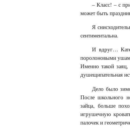
– Класс! – с пр
может быть праздник
Я снисходитель
сентиментальна.
И вдруг… Кате
поролоновыми ушам
Именно такой заяц,
душещипательная ис
Дело было зимо
После школьного н
зайца, больше пох
игрушечную кровать
палочек и геометрич