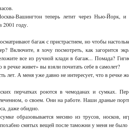
часов.
осква-Вашингтон теперь летит через Нью-Йорк, и 
в 2001 году.
досматривают багаж с пристрастием, но чтобы настольк
ер? Включите, я хочу посмотреть, как загорится экр
еложите все из ручной клади в багаж... Помада? Гиги
о в речке живет» вы взяли почитать себе в самолет?
ть лет. А меня уже давно не интересует, что в речке ж
ских перчатках роются в чемоданах и сумках. Пер
леченном, о своем. Они на работе. Наши драные пор
са, даже обидно.
умке образовывается месиво из трусов, носков, и
похабно смятых вещей после таможни у меня не было 