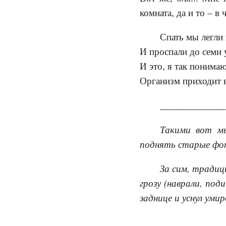
комната, да и то – 
Спать мы легли
И проспали до семи 
И это, я так понимаю
Организм приходит в
____________
Такими вот мы
поднять старые фот
За сим, традиц
грозу (наврали, под
заднице и уснул уми