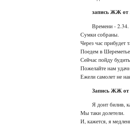
запись ЖЖ от 
Времени - 2.34.
Сумки собраны.
Через час прибудет т
Поедем в Шереметьев
Сейчас пойду будить
Пожелайте нам удач
Ежели самолет не наи
Запись ЖЖ от 
Я донт билив, к
Мы таки долетели.
И, кажется, я медле