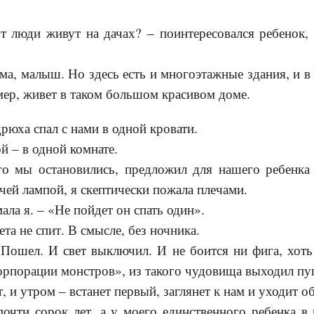
т люди живут на дачах? – поинтересовался ребенок,
дома, малыш. Но здесь есть и многоэтажные здания, и 
мер, живет в таком большом красивом доме.
рюха спал с нами в одной кровати.
й – в одной комнате.
го мы остановились, предложил для нашего ребенка
чей лампой, я скептически пожала плечами.
ала я. – «Не пойдет он спать один».
ета не спит. В смысле, без ночника.
Пошел. И свет выключил. И не боится ни фига, хоть 
орпорации монстров», из такого чудовища выходил пуг
 и утром – встанет первый, заглянет к нам и уходит об
почти сорок лет, а у моего единственного ребенка в