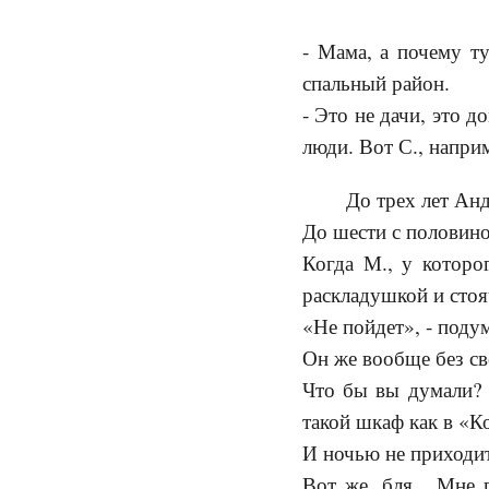
- Мама, а почему ту
спальный район.
- Это не дачи, это 
люди. Вот С., напри
До трех лет Анд
До шести с половино
Когда М., у которо
раскладушкой и стоя
«Не пойдет», - подум
Он же вообще без св
Что бы вы думали? 
такой шкаф как в «К
И ночью не приходит,
Вот же, бля... Мне 