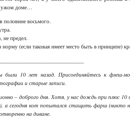
в чужом доме…
 в половине восьмого.
утра.
, не предел.
 норму (если таковая имеет место быть в принципе) кр
______________________________
 были 10 лет назад. Присоединяйтесь к флеш-моб
ографии и старые записи.
ионно – доброго дня. Хотя, у нас дождь при плюс 10
и), а сегодня кот попытался стащить фарш (никто н
ротворенно на диване.