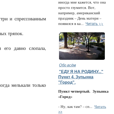
иногда мне кажется, что она
просто глумится. Вот,
например, американский
утри и спрессованным
праздник – День матери –
Читать >>
появился в ка...
ных тряпок.
 его давно слопала,
Обо всём
"ЕДУ Я НА РОДИНУ..."
Пункт 4. Зупынка
"Город".
огда мелькали только
Пункт четвертый.
Зупынка
«Город»
- Ну, как там? – сп...
Читать
>>