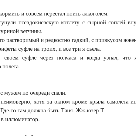
кормить и совсем перестал поить алкоголем.
унули псевдокиевскую котлету с сырной соплей вн
 куриной ветчины.
то растворимый и редкостно гадкий, с привкусом жже
нфеты суфле на троих, и все три я съела.
 своем суфле через полчаса и когда узнал, что я
 полета.
с мужем по очереди спали.
 неимоверно, хотя за окном кроме крыла самолета ин
. Где-то там должна быть Таня. Жж-юзер Т.
й в иллюминатор.