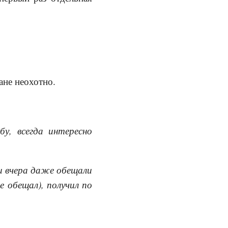
ане неохотно.
у, всегда интересно
 и вчера даже обещали
е обещал), получил по