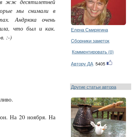
и в жж десятилетней
торые мы снимали в
ах. Андрюха очень
ила, что был и как.
Елена Смирягина
. :-)
Cборники заметок
Комментировать (0)
Автору ДА
5405
Другие статьи автора
тливо.
он. На 20 ноября. На