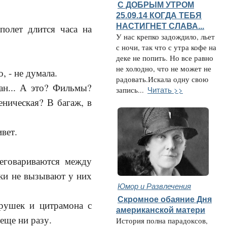
С ДОБРЫМ УТРОМ
25.09.14 КОГДА ТЕБЯ
НАСТИГНЕТ СЛАВА...
полет длится часа на
У нас крепко задождило, льет
с ночи, так что с утра кофе на
деке не попить. Но все равно
не холодно, что не может не
о, - не думала.
радовать.Искала одну свою
ан... А это? Фильмы?
Читать >>
запись...
еническая? В багаж, в
ивет.
еговариваются между
тки не вызывают у них
Юмор и Развлечения
Скромное обаяние Дня
грушек и цитрамона с
американской матери
еще ни разу.
История полна парадоксов,