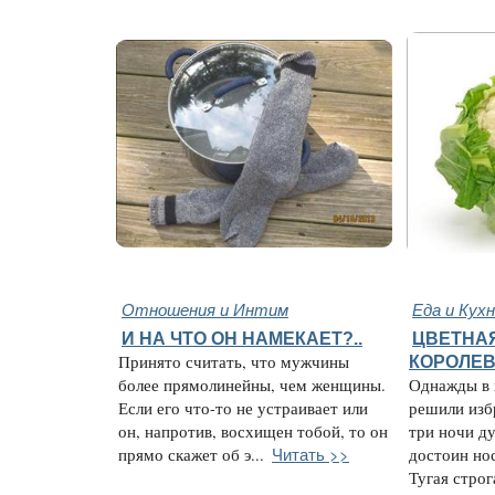
Отношения и Интим
Еда и Кух
И НА ЧТО ОН НАМЕКАЕТ?..
ЦВЕТНАЯ
Принято считать, что мужчины
КОРОЛЕВ
более прямолинейны, чем женщины.
Однажды в 
Если его что-то не устраивает или
решили избр
он, напротив, восхищен тобой, то он
три ночи ду
Читать >>
прямо скажет об э...
достоин нос
Тугая строга