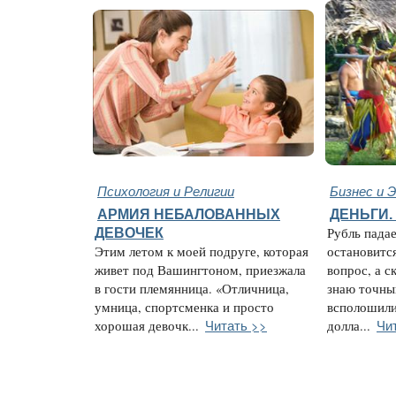
Психология и Религии
Бизнес и 
АРМИЯ НЕБАЛОВАННЫХ
ДЕНЬГИ.
ДЕВОЧЕК
Рубль падае
Этим летом к моей подруге, которая
остановитс
живет под Вашингтоном, приезжала
вопрос, а с
в гости племянница. «Отличница,
знаю точны
умница, спортсменка и просто
всполошили
Читать >>
Чи
хорошая девочк...
долла...