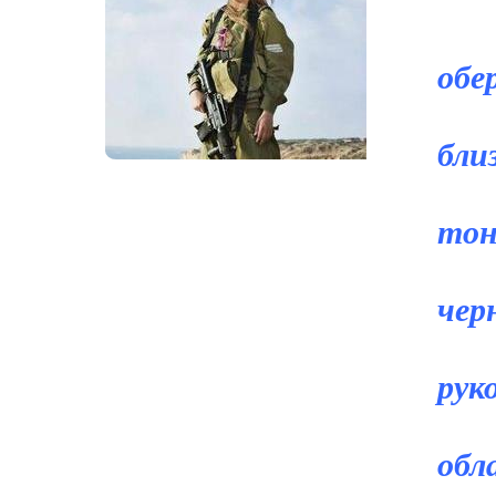
Сл
обе
кр
бли
См
тон
юн
чер
Ка
рук
В 
обл