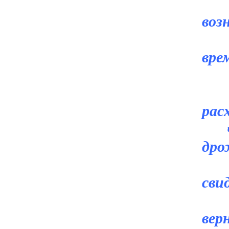
Зн
воз
те
вре
Мо
рас
что
дро
Во
сви
Вы
вер