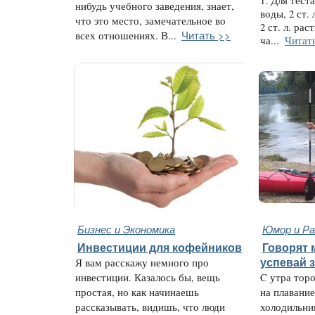
1. Для теста
нибудь учебного заведения, знает,
воды, 2 ст. 
что это место, замечательное во
2 ст. л. рас
Читать >>
всех отношениях. В...
ча...
Читат
Бизнес и Экономика
Юмор и Ра
Инвестиции для кофейников
Говорят 
Я вам расскажу немного про
успевай 
инвестиции. Казалось бы, вещь
C утра торо
простая, но как начинаешь
на плавание
рассказывать, видишь, что люди
холодильни