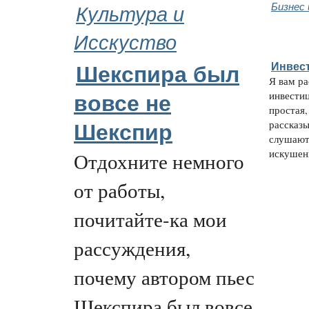
Культура и
Бизнес 
Исскуство
Инвес
Шекспира был
Я вам р
инвестиц
вовсе не
простая,
рассказы
Шекспир
слушают
искушенн
Отдохните немного
от работы,
почитайте-ка мои
рассуждения,
почему автором пьес
Шекспира был вовсе