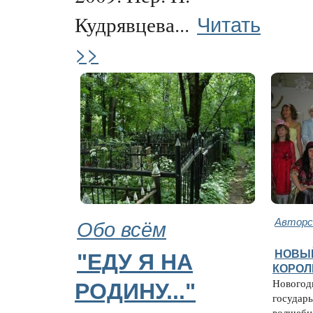
Читать
Кудрявцева...
>>
Обо всём
Авторс
НОВЫЙ
"ЕДУ Я НА
КОРОЛ
Новогодн
РОДИНУ..."
государь
волшебн