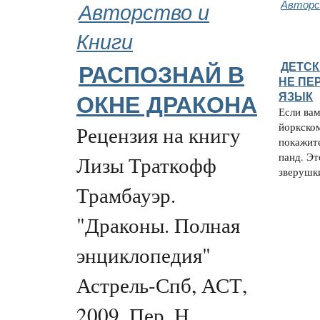
Авторство и
Авторс
Книги
ДЕТСК
РАСПОЗНАЙ В
НЕ ПЕ
ЯЗЫК
ОКНЕ ДРАКОНА
Если вам
йоркском
Рецензия на книгу
покажит
панд. Э
Лизы Траткофф
зверушки
Трамбауэр.
"Драконы. Полная
энциклопедия"
Астрель-Спб, АСТ,
2009. Пер. Н.