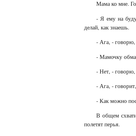
Мама ко мне. Г
- Я ему на буд
делай, как знаешь.
- Ага, - говорю,
- Мамочку обман
- Нет, - говорю
- Ага, - говори
- Как можно пос
В общем схвати
полетят перья.