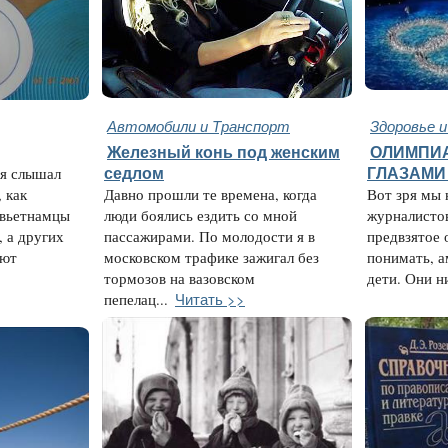
Автомобили и Транспорт
Здоровье 
Железный конь под женским
ОЛИМПИА
 я слышал
седлом
ГЛАЗАМИ
 как
Давно прошли те времена, когда
Вот зря мы 
 вьетнамцы
люди боялись ездить со мной
журналисто
 а других
пассажирами. По молодости я в
предвзятое 
ают
московском трафике зажигал без
понимать, а
тормозов на вазовском
дети. Они ни
Читать >>
пепелац...