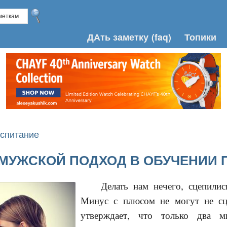
ДАть заметку
(faq)
Топики
оспитание
 МУЖСКОЙ ПОДХОД В ОБУЧЕНИИ 
Делать нам нечего, сцепилис
Минус с плюсом не могут не сце
утверждает, что только два м