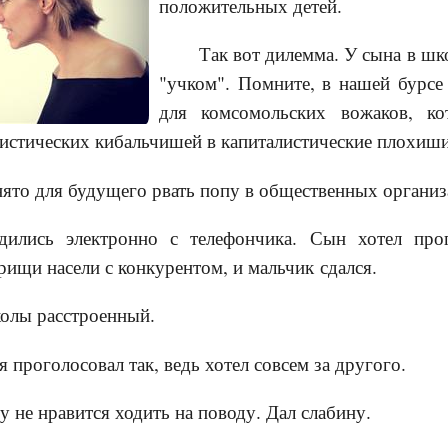
положительных детей.
Так вот дилемма. У сына в ш
"учком". Помните, в нашей бурсе
для комсомольских вожаков, к
истических кибальчишей в капиталистические плохиши
нято для будущего рвать попу в общественных организ
ились электронно с телефончика. Сын хотел прог
арищи насели с конкурентом, и мальчик сдался.
олы расстроенный.
я проголосовал так, ведь хотел совсем за другого.
 не нравится ходить на поводу. Дал слабину.