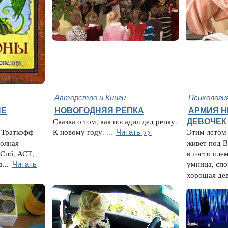
Авторство и Книги
Психология
НЕ
НОВОГОДНЯЯ РЕПКА
АРМИЯ 
Сказка о том, как посадил дед репку.
ДЕВОЧЕК
Читать >>
ы Траткофф
К новому году. ...
Этим летом 
Полная
живет под 
-Спб, АСТ,
в гости пле
Читать
...
умница, спо
хорошая дев