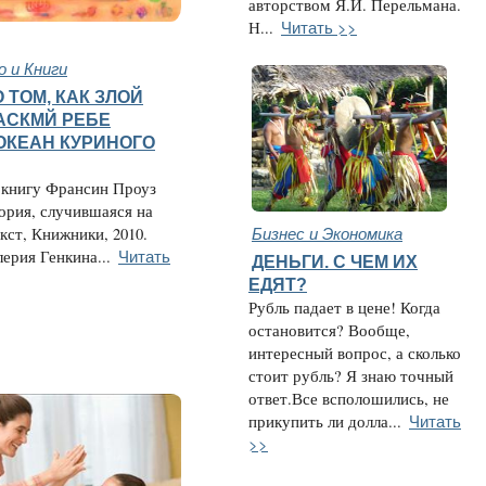
авторством Я.И. Перельмана.
Читать >>
Н...
 и Книги
 ТОМ, КАК ЗЛОЙ
ОАСКМЙ РЕБЕ
ОКЕАН КУРИНОГО
 книгу Франсин Проуз
ория, случившаяся на
Бизнес и Экономика
екст, Книжники, 2010.
Читать
ерия Генкина...
ДЕНЬГИ. С ЧЕМ ИХ
ЕДЯТ?
Рубль падает в цене! Когда
остановится? Вообще,
интересный вопрос, а сколько
стоит рубль? Я знаю точный
ответ.Все всполошились, не
Читать
прикупить ли долла...
>>