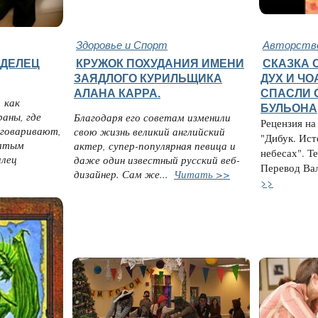
Здоровье и Спорт
Авторство
АДЕЛЕЦ
КРУЖОК ПОХУДАНИЯ ИМЕНИ
СКАЗКА О
ЗАЯДЛОГО КУРИЛЬЩИКА
ДУХ И Ч
АЛАНА КАРРА.
СПАСЛИ 
 как
БУЛЬОНА
раны, где
Благодаря его советам изменили
Рецензия на
говаривают,
свою жизнь великий английский
"Дибук. Ист
елтым
актер, супер-популярная певица и
небесах". Т
илец
даже один известный русский веб-
Перевод Вал
дизайнер. Сам же...
Читать >>
>>