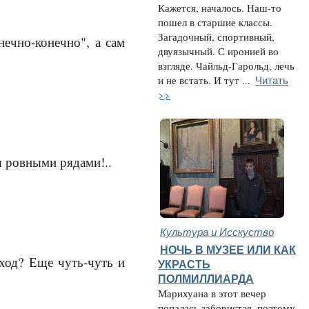
Кажется, началось. Наш-то
пошел в старшие классы.
Загадочный, спортивный,
нечно-конечно", а сам
двуязычный. С иронией во
взгляде. Чайльд-Гарольд, лечь
Читать
и не встать. И тут ...
>>
вы ровными рядами!..
Культура и Исскуство
НОЧЬ В МУЗЕЕ ИЛИ КАК
ход? Еще чуть-чуть и
УКРАСТЬ
ПОЛМИЛЛИАРДА
Марихуана в этот вечер
попалась забористая, поэтому