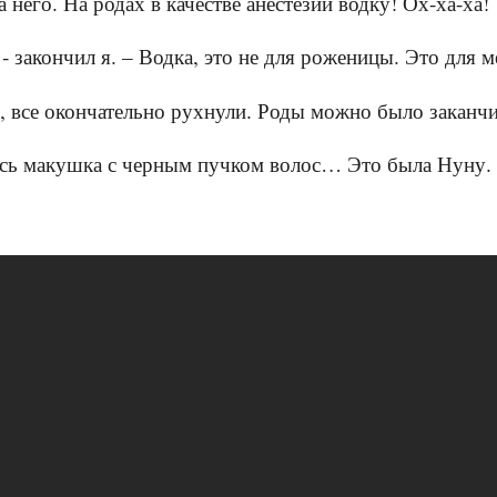
а него. На родах в качестве анестезии водку! Ох-ха-ха!
 - закончил я. – Водка, это не для роженицы. Это для
, все окончательно рухнули. Роды можно было заканчи
ась макушка с черным пучком волос… Это была Нуну.