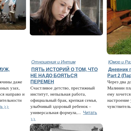
Отношения и Интим
Юмор и Ра
МУЖ,
ПЯТЬ ИСТОРИЙ О ТОМ, ЧТО
Дневник 
НЕ НАДО БОЯТЬСЯ
Part 2 (Па
ужчины даже
ПЕРЕМЕН
Через два д
чных узах,
Счастливое детство, престижный
Малинин пла
ся направо и
институт, непыльная работа,
ему хочется
вительности
официальный брак, крепкая семья,
настроение 
ь >>
улыбчивый здоровый ребенок –
чувствительн
Читать
универсальная формула,...
>>