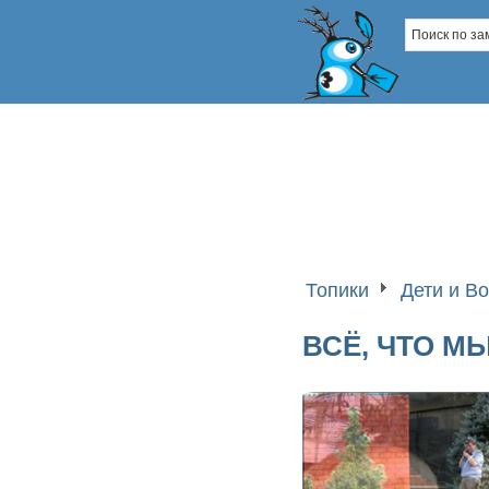
Топики
Дети и В
ВСЁ, ЧТО М