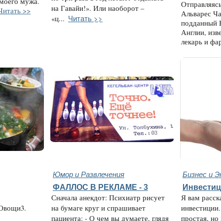
 моего мужа.
Отправляясь
на Гавайи!». Или наоборот –
Читать >>
Альварес Ча
Читать >>
«ц...
подданный Е
Англии, изв
лекарь и фа
Юмор и Развлечения
Бизнес и Э
ФАЛЛОС В РЕКЛАМЕ - 3
Инвестиц
Сначала анекдот: Психиатр рисует
Я вам расск
 Овощи3.
на бумаге круг и спрашивает
инвестиции.
пациента: - О чем вы думаете, глядя
простая, но