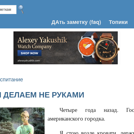
ДАть заметку
(faq)
Топики
оспитание
Ы ДЕЛАЕМ НЕ РУКАМИ
Четыре года назад. Гос
американского городка.
Я стою возле кровати, держ