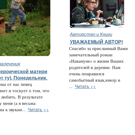
Авторство и Книги
УВАЖАЕМЫЙ АВТОР!
Спасибо за присланный Вами
замечательный роман
«Накануне» о жизни Ваших
звлечения
родителей в деревне. Нам
героической матери
очень понравился
рт ту). Понедельник.
самобытный язык,юмор и
ома от нас певец
Читать >>
...
чет и тоскует о том, что
 любить. В результате
у меня (а я весьма
Читать >>
а к звукам...