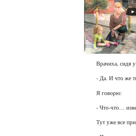
Врачиха, сидя у
- Да. И что же 
Я говорю:
- Что-что… изве
Тут уже все при