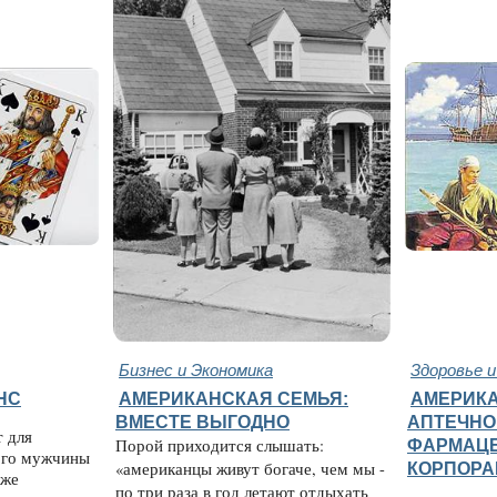
Бизнес и Экономика
Здоровье 
НС
АМЕРИКАНСКАЯ СЕМЬЯ:
АМЕРИКА
ВМЕСТЕ ВЫГОДНО
АПТЕЧНО
т для
Порой приходится слышать:
ФАРМАЦ
ого мужчины
«американцы живут богаче, чем мы -
КОРПОРА
аже
по три раза в год летают отдыхать