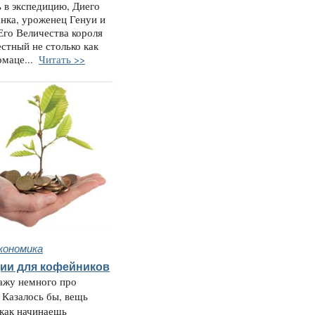
 в экспедицию, Диего
нка, уроженец Генуи и
го Величества короля
естный не столько как
рмаце...
Читать >>
кономика
ии для кофейников
ажу немного про
 Казалось бы, вещь
 как начинаешь