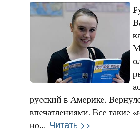
Р
В
к
М
о
р
а
русский в Америке. Вернулс
впечатлениями. Все такие «
Читать >>
но...