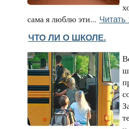
х
Читать
сама я люблю эти...
ЧТО ЛИ О ШКОЛЕ.
В
ш
п
с
З
т