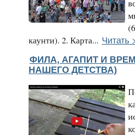
в
м
(
Читать 
каунти). 2. Карта...
ФИЛА, АГАПИТ И ВРЕ
НАШЕГО ДЕТСТВА)
П
к
и
к