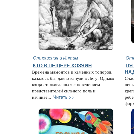
Отношения и Интим
Отн
КТО В ПЕЩЕРЕ ХОЗЯИН
ПЯ
Времена мамонтов и каменных топоров,
НА
казалось бы, давно канули в Лету. Однако
Счас
когда сталкиваешься с поведением
непы
представителей сильного пола и
креп
Читать >>
начинае...
ребе
форм