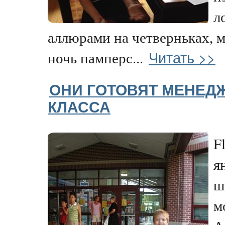
л
аллюрами на четверньках, м
Читать >>
ночь памперс...
ОНИ ГОТОВЯТ МЕНЕД
КЛАССА
F
я
ш
м