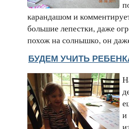
п
карандашом и комментирует 
большие лепестки, даже ог
похож на солнышко, он даже
БУДЕМ УЧИТЬ РЕБЕНК
Н
д
е
и
и