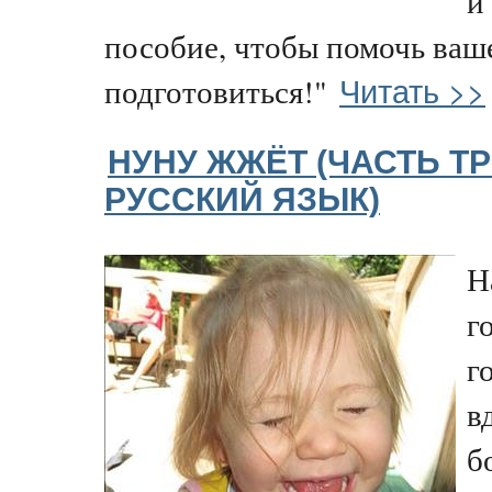
и
пособие, чтобы помочь ваш
Читать >>
подготовиться!"
НУНУ ЖЖЁТ (ЧАСТЬ ТР
РУССКИЙ ЯЗЫК)
Н
г
г
в
б