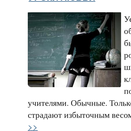
У
о
б
р
ш
к
п
учителями. Обычные. Тольк
страдают избыточным весом
>>