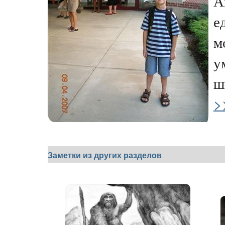
А
е
м
у
ш
>
Заметки из других разделов