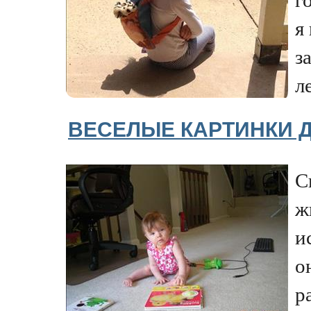
я
з
ле
ВЕСЕЛЫЕ КАРТИНКИ
С
ж
и
о
р