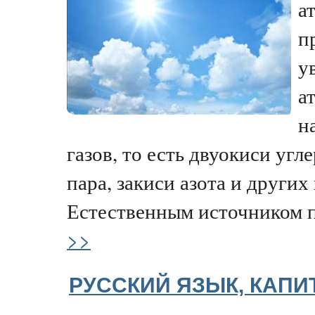
а
п
у
а
н
газов, то есть двуокиси угл
пара, закиси азота и других
Естественным источником п
>>
РУССКИЙ ЯЗЫК, КАПИ