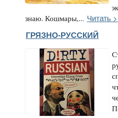
э
Читать 
знаю. Кошмары,...
ГРЯЗНО-РУССКИЙ
С
р
с
ч
ч
П