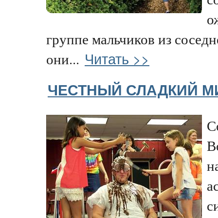
о
группе мальчиков из соседн
Читать >>
они...
ЧЕСТНЫЙ СЛАДКИЙ М
С
В
н
а
с