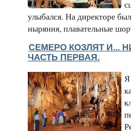
с
улыбался. На директоре был
ныряния, плавательные шорт
СЕМЕРО КОЗЛЯТ И... 
ЧАСТЬ ПЕРВАЯ.
Я
к
к
п
Р