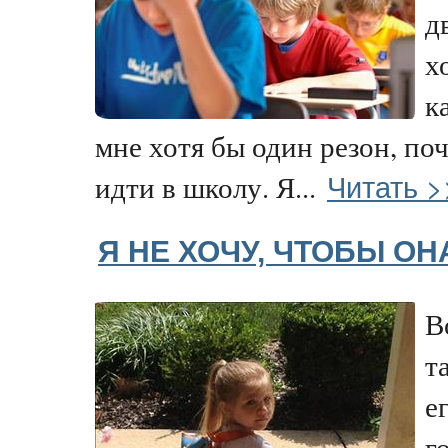
д
х
к
мне хотя бы один резон, по
Читать >
идти в школу. Я...
Я НЕ ХОЧУ, ЧТОБЫ ОН
В
т
е
г