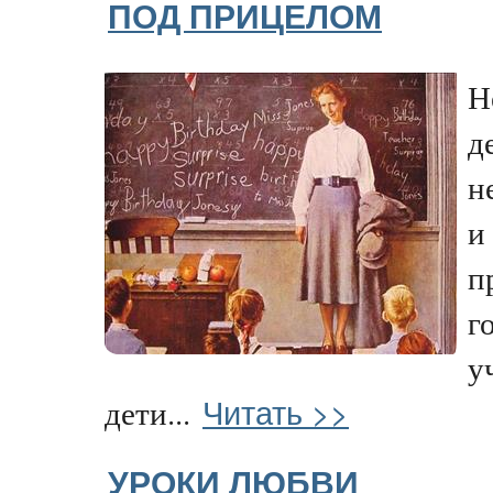
ПОД ПРИЦЕЛОМ
Н
д
н
и
п
г
у
Читать >>
дети...
УРОКИ ЛЮБВИ