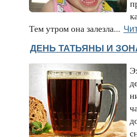
п
к
Чи
Тем утром она залезла...
ДЕНЬ ТАТЬЯНЫ И ЗОН
Э
д
н
ч
д
с