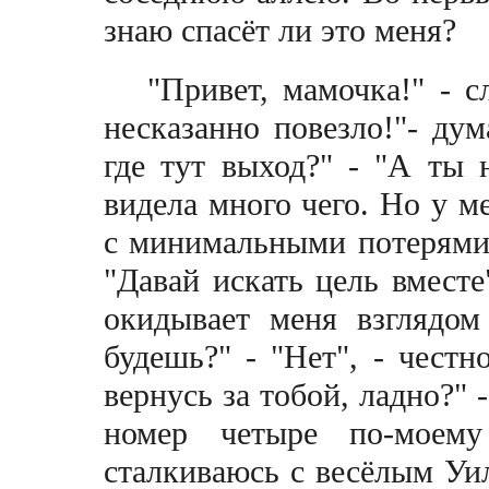
знаю спасёт ли это меня?
"Привет, мамочка!" - 
несказанно повезло!"- ду
где тут выход?" - "А ты 
видела много чего. Но у ме
с минимальными потерями 
"Давай искать цель вместе
окидывает меня взглядом
будешь?" - "Нет", - честн
вернусь за тобой, ладно?" -
номер четыре по-моем
сталкиваюсь с весёлым Уил