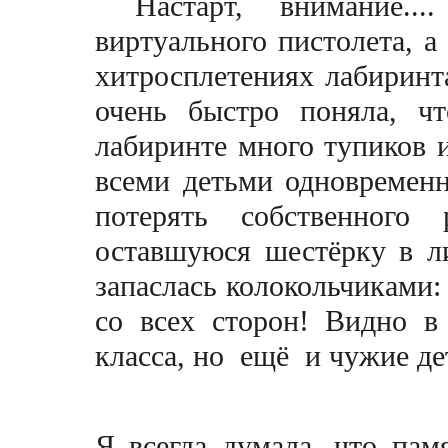
Настарт, внимание.
виртуального пистолета, а 
хитросплетениях лабиринт
очень быстро поняла, ч
лабиринте много тупиков и
всеми детьми одновременн
потерять собственного
оставшуюся шестёрку в ли
запаслась колокольчиками: 
со всех сторон! Видно в
класса, но ещё
и
чужие де
Я всегда думала, что пам