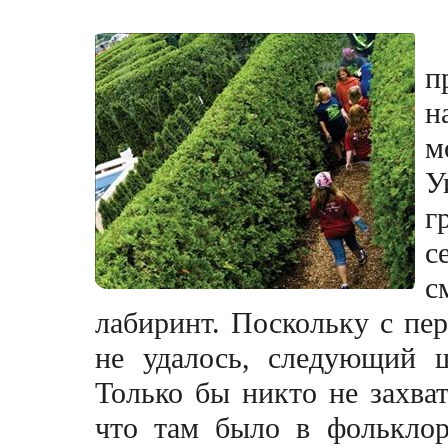
п
н
м
У
г
с
с
лабиринт. Поскольку с пе
не удалось, следующий 
Только бы никто не захва
что там было в фолькло