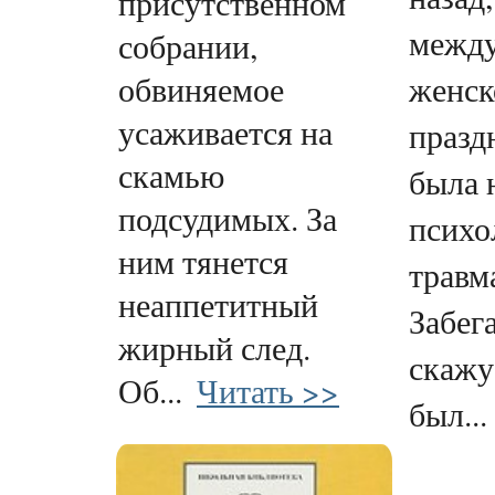
присутственном
между
собрании,
обвиняемое
женск
усаживается на
празд
скамью
была 
подсудимых. За
психо
ним тянется
травм
неаппетитный
Забега
жирный след.
скажу
Об...
Читать >>
был...