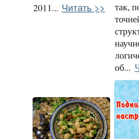
так, 
Читать >>
2011...
точней
струк
научн
логич
об...