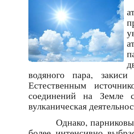
а
п
у
а
п
д
водяного пара, закиси
Естественным источник
соединений на Земле с
вулканическая деятельнос
Однако, парниковые г
более интенсивно выбра