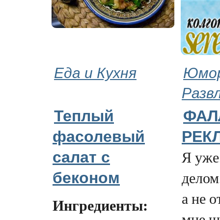
Еда и Кухня
Юмор
Разв
Теплый
ФАЛ
фасолевый
РЕКЛ
Я уже
салат с
делом
беконом
а не 
Ингредиенты:
мне ш