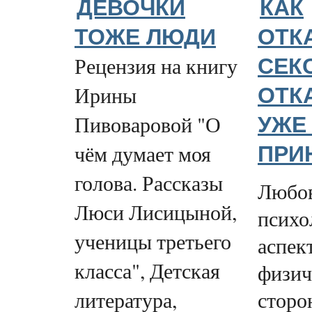
ДЕВОЧКИ
КАК
ТОЖЕ ЛЮДИ
ОТК
Рецензия на книгу
СЕКС
Ирины
ОТК
Пивоваровой "О
УЖЕ
чём думает моя
ПРИ
голова. Рассказы
Любов
Люси Лисицыной,
психо
ученицы третьего
аспект
класса", Детская
физич
сторо
литература,