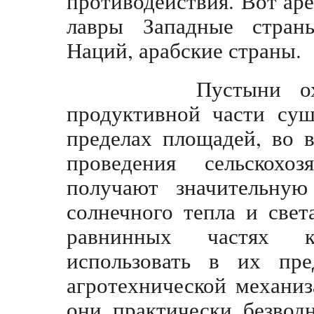
противодействия. Вот аре
лавры Западные стран
Наций, арабские страны.
Пустыни охваты
продуктивной части суш
пределах площадей, во 
проведения сельскохо
получают значительну
солнечного тепла и свет
равнинных частях к
использовать в их пре
агротехнической механи
они, практически, безвод