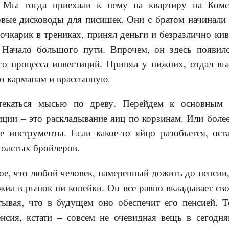
. Мы тогда приехали к нему на квартиру на Комс
вые дисководы для писишек. Они с братом начинали 
чкарик в трениках, принял деньги и безразлично кивн
 Начало большого пути. Впрочем, он здесь появил
о процесса инвестиций. Принял у нижних, отдал вы
по карманам и врассыпную.
текаться мысью по древу. Перейдем к основным 
ции – это раскладывание яиц по корзинам. Или боле
 инструменты. Если какое-то яйцо разобьется, ост
толстых бройлеров.
ое, что любой человек, намеренный дожить до пенсии,
жил в рынок ни копейки. Он все равно вкладывает сво
итывая, что в будущем оно обеспечит его пенсией. Т
нсия, кстати – совсем не очевидная вещь в сегодн