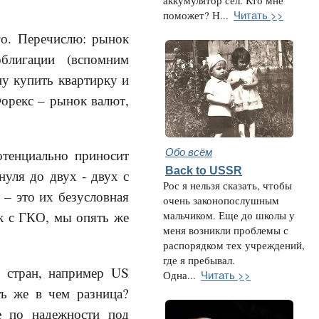
аккумулятор сел. Кто мне
Читать >>
поможет? Н...
го. Перечислю: рынок
блигации (вспомним
у купить квартирку и
Форекс – рынок валют,
Обо всём
отенциально приносит
Back to USSR
уля до двух - двух с
Рос я нельзя сказать, чтобы
 – это их безусловная
очень законопослушным
к с ГКО, мы опять же
мальчиком. Еще до школы у
меня возникли проблемы с
распорядком тех учреждений,
где я пребывал.
х стран, например US
Читать >>
Одна...
ть же в чем разница?
е по надежности под