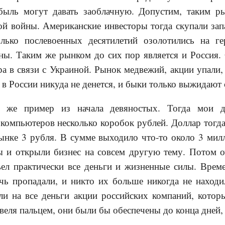
ибыль могут давать заоблачную. Допустим, таким 
ой войны. Американские инвесторы тогда скупали зап
олько послевоенных десятилетий озолотились на г
ны. Таким же рынком до сих пор является и Россия.
ра в связи с Украиной. Рынок медвежий, акции упали,
 в России никуда не денется, и быки только выжидают 
 же пример из начала девяностых. Тогда мои д
компьютеров несколько коробок рублей. Доллар тогд
рынке 3 рубля. В сумме выходило что-то около 3 мил
 и открыли бизнес на совсем другую тему. Потом оч
ъел практически все деньги и жизненные силы. Врем
чь пропадали, и никто их больше никогда не находи
ли на все деньги акции российских компаний, которы
веля пальцем, они были бы обеспечены до конца дней,