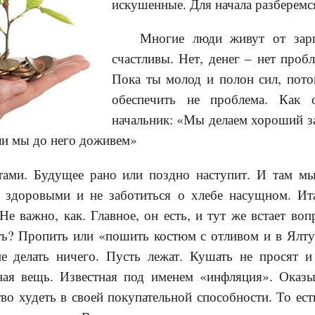
искушенные. Для начала разберемся
Многие люди живут от зар
счастливы. Нет, денег – нет пробл
Пока ты молод и полон сил, пото
обеспечить не проблема. Как 
начальник: «Мы делаем хороший з
ли мы до него доживем»
тами. Будущее рано или поздно наступит. И там м
здоровыми и не заботиться о хлебе насущном. Ита
Не важно, как. Главное, он есть, и тут же встает воп
ть? Пропить или «пошить костюм с отливом и в Ялту
е делать ничего. Пусть лежат. Кушать не просят и
ная вещь. Известная под именем «инфляция». Оказы
во худеть в своей покупательной способности. То есть