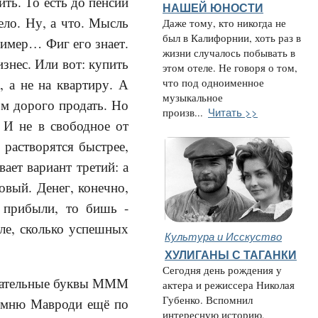
ить. То есть до пенсии
НАШЕЙ ЮНОСТИ
ело. Ну, а что. Мысль
Даже тому, кто никогда не
был в Калифорнии, хоть раз в
имер… Фиг его знает.
жизни случалось побывать в
изнес. Или вот: купить
этом отеле. Не говоря о том,
, а не на квартиру. А
что под одноименное
музыкальное
ом дорого продать. Но
Читать >>
произв...
 И не в свободное от
 растворятся быстрее,
ает вариант третий: а
овый. Денег, конечно,
ь прибыли, то бишь -
ле, сколько успешных
Культура и Исскуство
ХУЛИГАНЫ С ТАГАНКИ
Сегодня день рождения у
мечательные буквы МММ
актера и режиссера Николая
Губенко. Вспомнил
помню Мавроди ещё по
интересную историю,