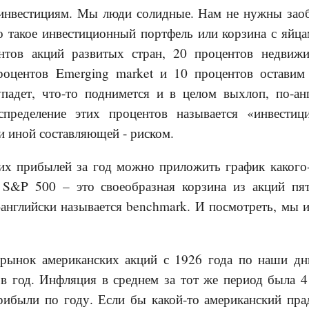
 инвестициям. Мы люди солидные. Нам не нужны зао
о такое инвестиционный портфель или корзина с яйц
нтов акций развитых стран, 20 процентов недвижи
роцентов Emerging market и 10 процентов оставим
падет, что-то поднимется и в целом выхлоп, по-анг
спределение этих процентов называется «инвестиц
и иной составляющей - риском.
их прибылей за год можно приложить график какого
, S&P 500 – это своеобразная корзина из акций п
нглийски называется benchmark. И посмотреть, мы 
 рынок американских акций с 1926 года по наши дн
в год. Инфляция в среднем за тот же период была 4 
рибыли по году. Если бы какой-то американский пр