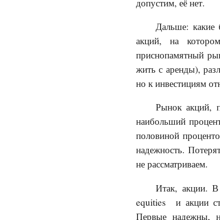
допустим, её нет.
Дальше: какие
акций, на которо
приснопамятный рын
жить с аренды), раз
но к инвестициям отн
Рынок акций, п
наибольший процент
половиной процентов
надежность. Потеря
не рассматриваем.
Итак, акции. 
equities и акции с
Первые надежны, н