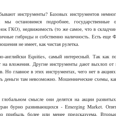
 бывают инструменты? Базовых инструментов немно
м мы остановимся подробнее, государственные о
ок ГКО), недвижимость (то же самое, что в складчин
личные гибриды и собственно наличность. Есть еще 
ошения не имеет, как чистая рулетка.
о-английски Equities, самый интересный. Так как п
 на вложения. Другие инструменты дают выхлоп от н
. Но главное в этих инструментах, чего нет в акциях
ть деньги там невозможно. Мошеннические схемы, ка
В глобальном смысле они делятся на акции развиты
тран бурно развивающихся - Emerging Market. Опя
о прибыль более или менее предсказуема. Вторы