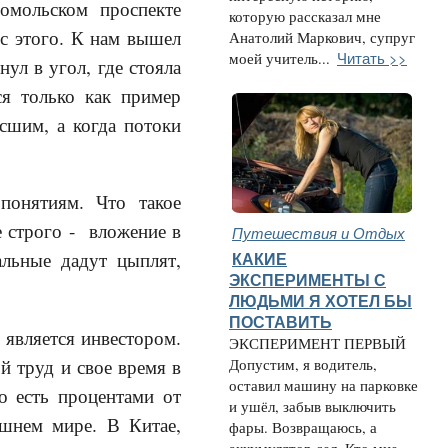
омольском проспекте
которую рассказал мне
с этого. К нам вышел
Анатолий Маркович, супруг
Читать >>
моей учитель...
ул в угол, где стояла
ся только как пример
сшим, а когда потоки
понятиям. Что такое
е строго - вложение в
Путешествия и Отдых
альные дадут цыплят,
КАКИЕ
ЭКСПЕРИМЕНТЫ С
ЛЮДЬМИ Я ХОТЕЛ БЫ
ПОСТАВИТЬ
 является инвестором.
ЭКСПЕРИМЕНТ ПЕРВЫЙ
й труд и свое время в
Допустим, я водитель,
оставил машину на парковке
о есть процентами от
и ушёл, забыв выключить
яшнем мире. В Китае,
фары. Возвращаюсь, а