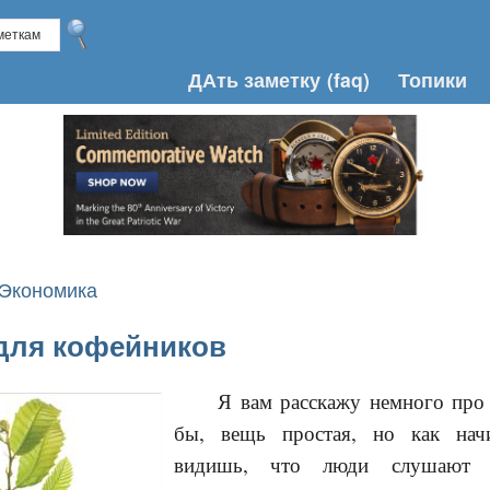
ДАть заметку
(faq)
Топики
 Экономика
для кофейников
Я вам расскажу немного про 
бы, вещь простая, но как начи
видишь, что люди слушают 