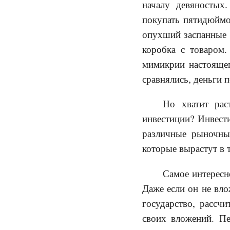
началу девяностых
покупать пятидюймо
опухший заспанные о
коробка с товаром.
мимикрии настоящег
сравнялись, деньги 
Но хватит рас
инвестиции? Инвести
различные рыночные
которые вырастут в 
Самое интересн
Даже если он не вло
государство, рассч
своих вложений. Пе