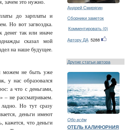
, зачем это нужно.
Андрей Смирягин
платы до зарплаты и
Cборники заметок
ем. Но вот загвоздка.
Комментировать (0)
к денег так или иначе
Автору ДА
5288
однажды сказал мой
адел на наше будущее.
Другие статьи автора
ы можем не быть уже
к, у нас образовался
рос: а что с деньгами,
» – не рассматриваем.
 ладно. Но тут сразу
вается, деньги имеют
Обо всём
, кажется, что деньги
ОТЕЛЬ КАЛИФОРНИЯ