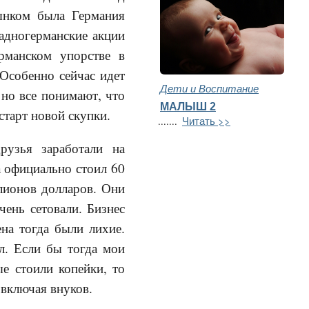
рынком была Германия
адногерманские акции
ерманском упорстве в
 Особенно сейчас идет
Дети и Воспитание
 но все понимают, что
МАЛЫШ 2
старт новой скупки.
Читать >>
.......
рузья заработали на
а официально стоил 60
лионов долларов. Они
ень сетовали. Бизнес
ена тогда были лихие.
л. Если бы тогда мои
е стоили копейки, то
 включая внуков.