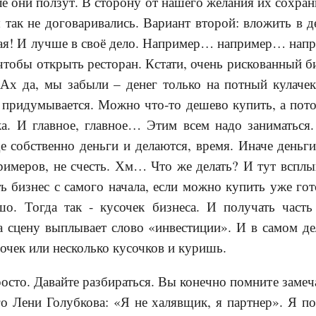
ле они ползут. В сторону от нашего желания их сохран
 так не договаривались. Вариант второй: вложить в д
жая! И лучше в своё дело. Например… например… напр
 чтобы открыть ресторан. Кстати, очень рискованный б
 Ах да, мы забыли – денег только на потный кулачек
 придумывается. Можно что-то дешево купить, а пот
ка. И главное, главное… Этим всем надо заниматься.
е собственно деньги и делаются, время. Иначе деньги
имеров, не счесть. Хм… Что же делать? И тут всплыв
ь бизнес с самого начала, если можно купить уже гот
шо. Тогда так - кусочек бизнеса. И получать част
а сцену выплывает слово «инвестиции». И в самом де
очек или несколько кусочков и куришь.
просто. Давайте разбираться. Вы конечно помните за
го Лени Голубкова: «Я не халявщик, я партнер». Я 