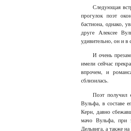
Следующая встр
прогулок поэт око
бастиона, однако, у
друге Алексее Вул
удивительно, он и в
И очень презам
имели сейчас прекра
впрочем, и романс
сблизилась.
Поэт получил 
Вульфа, в составе 
Керн, давно сбежав
мачо Вульфа, при 
Дельвига, а также н