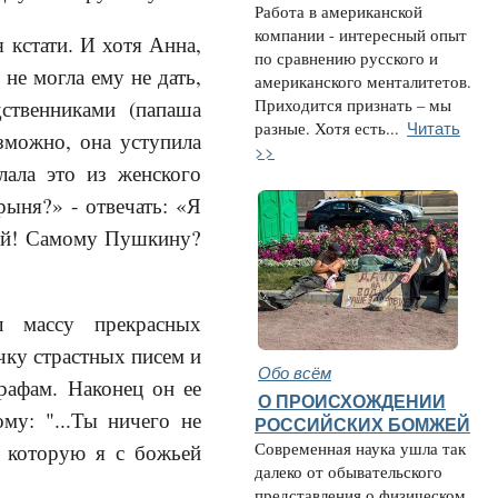
Работа в американской
компании - интересный опыт
 кстати. И хотя Анна,
по сравнению русского и
не могла ему не дать,
американского менталитетов.
Приходится признать – мы
ственниками (папаша
Читать
разные. Хотя есть...
озможно, она уступила
>>
лала это из женского
рыня?» - отвечать: «Я
мой! Самому Пушкину?
л массу прекрасных
чку страстных писем и
Обо всём
рафам. Наконец он ее
О ПРОИСХОЖДЕНИИ
му: "...Ты ничего не
РОССИЙСКИХ БОМЖЕЙ
Современная наука ушла так
 которую я с божьей
далеко от обывательского
представления о физическом