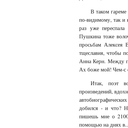
В таком гареме
по-видимому, так и 
раз уже переспала
Пушкина тоже волочи
просьбам Алексея В
тщеславия, чтобы по
Анна Керн. Между 
Ах боже мой! Чем-с
Итак, поэт в
произведений, вдохн
автобиографических
добился - и что? Н
пишешь мне о 2100
помощью на днях в..