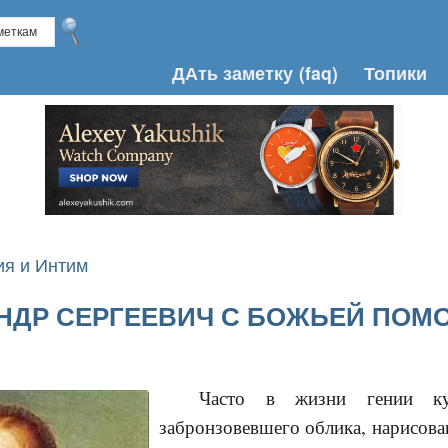
ДАть заметку
(faq)
Топики
я и Интим
АНДР СЕРГЕЕВИЧ С БОЖЬЕЙ ПО
Часто в жизни гении ку
забронзовевшего облика, нарисов