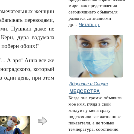
мире, как представления
 замечательных женщин
сегодняшнего обывателя
разнятся со знаниями
абатывать переводами,
Читать >>
др...
лями. Пушкин даже не
 Керн, дура вздумала
х побери обоих!"
.. А зря! Анна все же
иноградского, который
в один день, при этом
Здоровье и Спорт
МЕДСЕСТРА
Когда она громко объявила
мое имя, глядя в свой
кондуит,у меня сразу
подскочили все жизненные
показатели, а не только
температура, собственно,