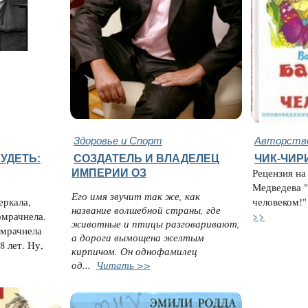
Здоровье и Спорт
Авторство
УДЕТЬ:
СОЗДАТЕЛЬ И ВЛАДЕЛЕЦ
ЧИК-ЧИР
ИМПЕРИИ ОЗ
Рецензия на
Медведева "
Его имя звучит так же, как
еркала,
человеком!" 
название волшебной страны, где
>>
омрачнела.
животные и птицы разговаривают,
омрачнела
а дорога вымощена желтым
8 лет. Ну,
кирпичом. Он однофамилец
од...
Читать >>