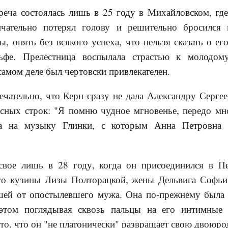
еча состоялась лишь в 25 году в Михайловском, где
нчательно потерял голову и решительно бросился
вы, опять без всякого успеха, что нельзя сказать о е
ьфе. Прелестница воспылала страстью к молодом
 самом деле был чертовски привлекателен.
ечательно, что Керн сразу не дала Александру Серге
сных строк: "Я помню чудное мгновенье, передо мной
а на музыку Глинки, с которым Анна Петровна 
свое лишь в 28 году, когда он присоединился в П
его кузины Лизы Полторацкой, жены Дельвига Софьи
шей от опостылевшего мужа. Она по-прежнему была 
этом поглядывая сквозь пальцы на его интимные
а то, что он "не платонически" развращает свою двоюр