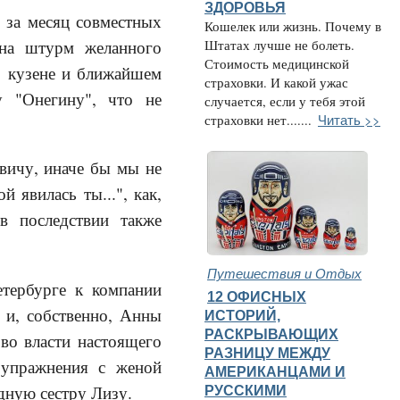
ЗДОРОВЬЯ
 за месяц совместных
Кошелек или жизнь. Почему в
 на штурм желанного
Штатах лучше не болеть.
Стоимость медицинской
го кузене и ближайшем
страховки. И какой ужас
у "Онегину", что не
случается, если у тебя этой
Читать >>
страховки нет.......
евичу, иначе бы мы не
 явилась ты...", как,
в последствии также
Путешествия и Отдых
етербурге к компании
12 ОФИСНЫХ
 и, собственно, Анны
ИСТОРИЙ,
РАСКРЫВАЮЩИХ
во власти настоящего
РАЗНИЦУ МЕЖДУ
 упражнения с женой
АМЕРИКАНЦАМИ И
одную сестру Лизу.
РУССКИМИ