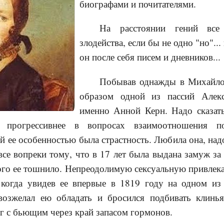
биографами и почитателями.
На расстоянии гений все
злодейства, если бы не одно "но"...
он после себя писем и дневников...
Побывав однажды в Михайлов
образом одной из пассий Алекс
именно Анной Керн. Надо сказать
 прогрессивнее в вопросах взаимоотношения 
 ее особенностью была страстность. Любила она, надо 
все вопреки тому, что в 17 лет была выдана замуж за 
ого ее тошнило. Непреодолимую сексуальную привлек
когда увидев ее впервые в 1819 году на одном из
возжелал ею обладать и бросился подбивать клинья
г с бьющим через край запасом гормонов.