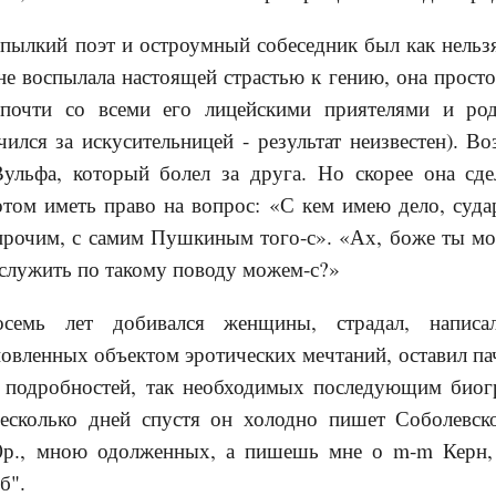
 пылкий поэт и остроумный собеседник был как нельзя
не воспылала настоящей страстью к гению, она просто 
 почти со всеми его лицейскими приятелями и род
лся за искусительницей - результат неизвестен). В
ульфа, который болел за друга. Но скорее она сде
том иметь право на вопрос: «С кем имею дело, суда
прочим, с самим Пушкиным того-с». «Ах, боже ты 
 служить по такому поводу можем-с?»
осемь лет добивался женщины, страдал, написа
овленных объектом эротических мечтаний, оставил па
 подробностей, так необходимых последующим биог
есколько дней спустя он холодно пишет Соболевско
р., мною одолженных, а пишешь мне о m-m Керн,
б".