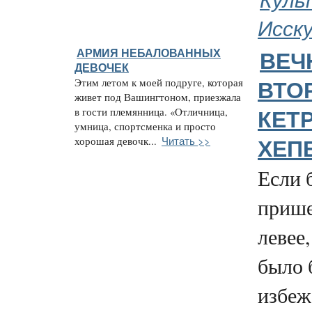
Исск
АРМИЯ НЕБАЛОВАННЫХ
ВЕЧ
ДЕВОЧЕК
Этим летом к моей подруге, которая
ВТО
живет под Вашингтоном, приезжала
в гости племянница. «Отличница,
КЕТ
умница, спортсменка и просто
Читать >>
хорошая девочк...
ХЕП
Если 
прише
левее
было 
избежа