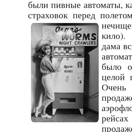
были пивные автоматы, ка
страховок перед полето
нечище
кило).
дама вс
автома
было о
целой 
Очень
продаж
аэроф
рейсах
прода