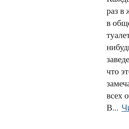
раз в
в общ
туалет
нибуд
заведе
что эт
замеч
всех 
Ч
В...