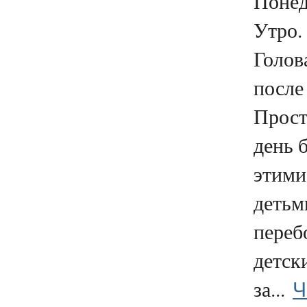
Понед
Утро.
Голова
после
Прост
день 
этими
детьм
переб
детск
Ч
за...