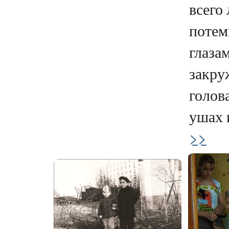
всего
потем
глаза
закру
голова
ушах и
>>