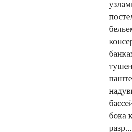
узлам
посте
белье
консе
банка
тушен
паште
надув
бассе
бока 
разр...