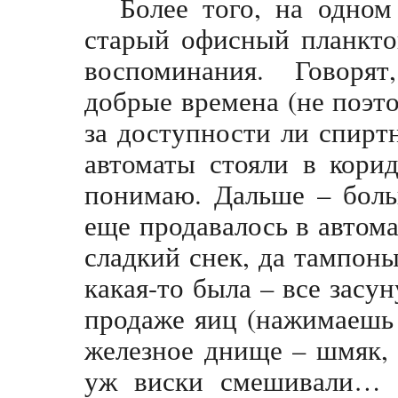
Более того, на одно
старый офисный планкто
воспоминания. Говоря
добрые времена (не поэт
за доступности ли спирт
автоматы стояли в корид
понимаю. Дальше – боль
еще продавалось в автома
сладкий снек, да тампоны
какая-то была – все засу
продаже яиц (нажимаешь
железное днище – шмяк, 
уж виски смешивали… к