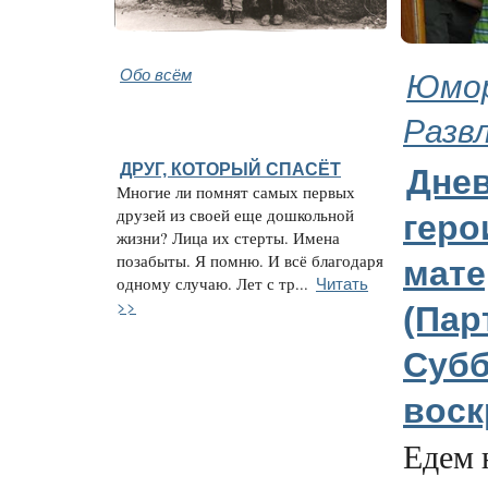
Обо всём
Юмор
Разв
ДРУГ, КОТОРЫЙ СПАСЁТ
Дне
Многие ли помнят самых первых
друзей из своей еще дошкольной
геро
жизни? Лица их стерты. Имена
позабыты. Я помню. И всё благодаря
мате
Читать
одному случаю. Лет с тр...
>>
(Пар
Субб
воск
Едем 