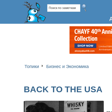
Топики
Бизнес и Экономика
BACK TO THE USA
п