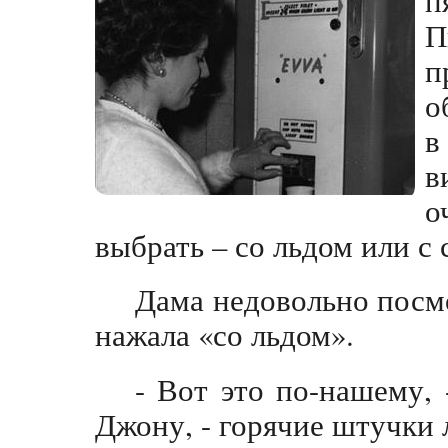
П
п
о
в
в
о
выбрать – со льдом или с 
Дама недовольно посм
нажала «со льдом».
- Вот это по-нашему,
Джону, - горячие штучки