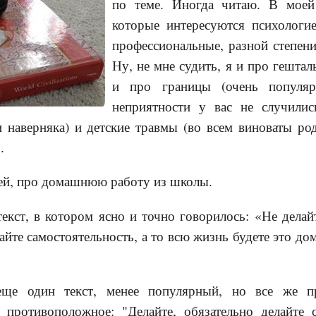
по теме. Иногда читаю. В моей
которые интересуются психологие
профессиональные, разной степен
Ну, не мне судить, я и про гештал
и про границы (очень популяр
неприятности у вас не случили
 наверняка) и детские травмы (во всем виноваты род
.
тей, про домашнюю работу из школы.
екст, в котором ясно и точно говорилось: «Не дела
айте самостоятельность, а то всю жизнь будете это до
ще один текст, менее популярный, но все же п
 противоположное: "Делайте, обязательно делайте