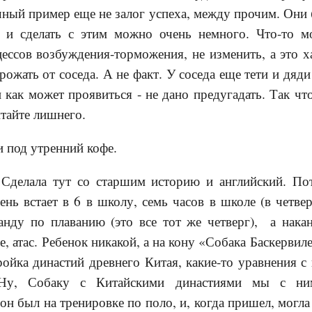
чный пример еще не залог успеха, между прочим. Они (
 и сделать с этим можно очень немного. Что-то м
ессов возбуждения-торможения, не изменить, а это ха
ожать от соседа. А не факт. У соседа еще тети и дяди
 как может проявиться - не дано предугадать. Так что
итайте лишнего.
и под утренний кофе.
 Сделала тут со старшим историю и английский. По
нь встает в 6 в школу, семь часов в школе (в четвер
нду по плаванию (это все тот же четверг), а накан
, атас. Ребенок никакой, а на кону «Собака Баскервил
тройка династий древнего Китая, какие-то уравнения с
 Ну, Собаку с Китайскими династиями мы с н
он был на тренировке по поло, и, когда пришел, могла