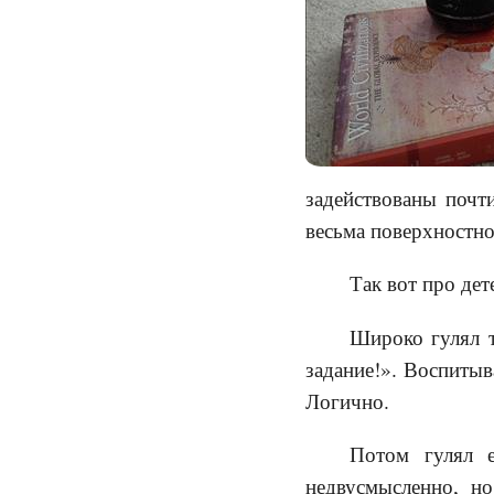
задействованы почти
весьма поверхностно
Так вот про де
Широко гулял т
задание!». Воспитыв
Логично.
Потом гулял е
недвусмысленно, но