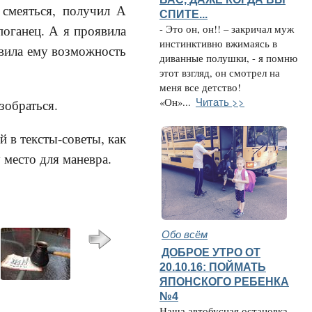
 смеяться, получил А
СПИТЕ...
поганец. А я проявила
- Это он, он!! – закричал муж
инстинктивно вжимаясь в
тавила ему возможность
диванные полушки, - я помню
этот взгляд, он смотрел на
меня все детство!
Читать >>
«Он»...
зобраться.
й в тексты-советы, как
 место для маневра.
Обо всём
ДОБРОЕ УТРО ОТ
20.10.16: ПОЙМАТЬ
ЯПОНСКОГО РЕБЕНКА
№4
Наша автобусная остановка