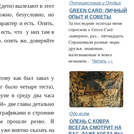
Путешествия и Отдых
дети) вылезают в этот
GREEN CARD: ЛИЧНЫЙ
ожно, безусловно, но
ОПЫТ И СОВЕТЫ
рактер и есть. Опять,
За последние полгода меня
спросили о Green Card
 есть, что у них там в
,наверное, раз... пятнадцать.
, опять же, доверяйте
Спрашивали разные люди:
друзья, знакомые,
малознакомые и вовсе
Читать >>
незнаком...
тому как был завал у
г было четыре теста),
уне в среду два часа
ей» две главы детально
 графиками и строение
Обо всём
им прошли резво. Я
ОЛЕНЬ С КОВРА
ВСЕГДА СМОТРИТ НА
 уже внятно сказать на
ВАС, ДАЖЕ КОГДА ВЫ