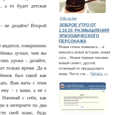
, а то будет детская
Обо всём
– не делайте! Второй
ДОБРОЕ УТРО ОТ
1.10.15: РАЗМЫШЛЕНИЯ
ЭПИЗОДИЧЕСКОГО
ПЕРСОНАЖА
е видится, совершенно
Новая семья появилась, - и
ебенка лучше, чем вы
началась новая история, новая
сага... Новая главная героиня,
елать уроки – делайте,
новый сюжет, другой,
ет только время. Да и
отличный от предыдущего
Читать >>
жанр. Часть сле...
ебенок был такой как
ать. Вам жить с этим
 ему – с вами, а не с
 Начинай с себя, как
и в интернете по два
сти свой шанс, будь