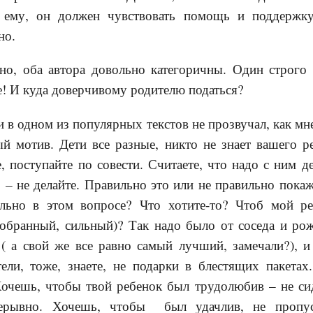
е ему, он должен чувствовать помощь и поддержку
но.
но, оба автора довольно категоричны. Один строго 
е! И куда доверчивому родителю податься?
и в одном из популярных текстов не прозвучал, как мн
й мотив. Дети все разные, никто не знает вашего р
е, поступайте по совести. Считаете, что надо с ним д
о – не делайте. Правильно это или не правильно покаж
ильно в этом вопросе? Что хотите-то? Чтоб мой р
собранный, сильный)? Так надо было от соседа и рож
( а свой же все равно самый лучший, замечали?), и
ели, тоже, знаете, не подарки в блестящих пакетах.
Хочешь, чтобы твой ребенок был трудолюбив – не сид
рерывно. Хочешь, чтобы был удачлив, не пропу