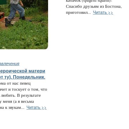
кабачок (spagetti squash)!
Спасибо друзьям из Бостона,
Читать >>
приготовил...
звлечения
героической матери
рт ту). Понедельник.
ома от нас певец
чет и тоскует о том, что
 любить. В результате
у меня (а я весьма
Читать >>
а к звукам...