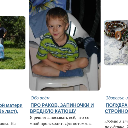
Обо всём
Здоровье 
ой матери
ПРО РАКОВ, ЗАПИНОЧКИ И
ПОЛУДР
Зэ ласт).
ВРЕДНУЮ КАТЮШУ
СТРОЙНО
Я решил записывать всё, что со
Люблю я эт
лова. На
мной происходит. Для потомков.
похудание. 