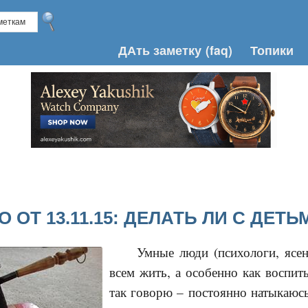
ДАть заметку
(faq)
Топики
 ОТ 13.11.15: ДЕЛАТЬ ЛИ С ДЕТ
Умные люди (психологи, ясен
всем жить, а особенно как воспит
так говорю – постоянно натыкаюс