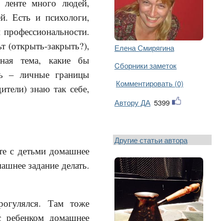
 ленте много людей,
й. Есть и психологи,
и профессиональности.
ьт (открыть-закрыть?),
Елена Смирягина
ная тема, какие бы
Cборники заметок
сь – личные границы
Комментировать (0)
ители) знаю так себе,
Автору ДА
5399
Другие статьи автора
йте с детьми домашнее
машнее задание делать.
рогулялся. Там тоже
 с ребенком домашнее