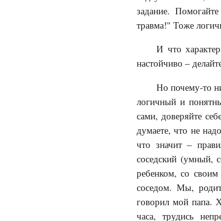
задание. Помогайт
травма!" Тоже логич
И что характер
настойчиво – делайт
Но почему-то н
логичный и понятны
сами, доверяйте себ
думаете, что не над
что значит – прав
соседский (умный, 
ребенком, со своим 
соседом. Мы, родит
говорил мой папа. 
часа, трудись неп