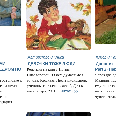
Авторство и Книги
Юмор и Ра
АМИ
ДЕВОЧКИ ТОЖЕ ЛЮДИ
Дневник 
ВЕДРОМ ПО
Рецензия на книгу Ирины
Part 2 (Па
Пивоваровой "О чём думает моя
Через два д
й остановке к
голова. Рассказы Люси Лисицыной,
Малинин пла
езнакомая
ученицы третьего класса", Детская
ему хочется
Читать >>
е
литература, 2011...
настроение 
ьезно
чувствительн
 ударил