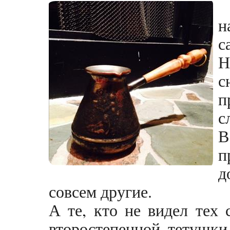
н
са
Н
с
п
с
В
п
д
совсем другие.
А те, кто не видел тех 
второстепенной тетушки