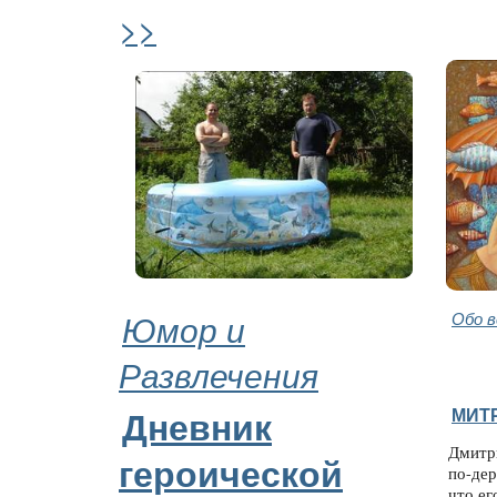
>>
Юмор и
Обо 
Развлечения
МИТ
Дневник
Дмитр
героической
по-дер
что ег