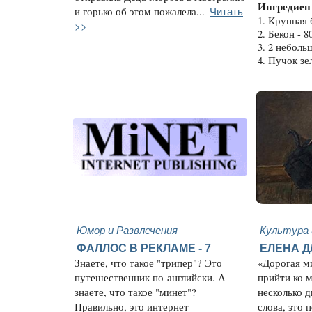
Ингредиен
Читать
и горько об этом пожалела...
1. Крупная 
>>
2. Бекон - 80
3. 2 неболь
4. Пучок зе
Юмор и Развлечения
Культура 
ФАЛЛОС В РЕКЛАМЕ - 7
ЕЛЕНА Д
Знаете, что такое "трипер"? Это
«Дорогая м
путешественник по-английски. А
прийти ко м
знаете, что такое "минет"?
несколько д
Правильно, это интернет
слова, это 