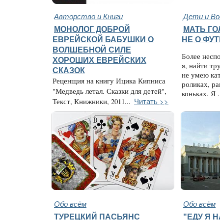
Авторство и Книги
Дети и В
МОНОЛОГ ДОБРОЙ
МАТЬ ГО
ЕВРЕЙСКОЙ БАБУШКИ О
НЕ О ФУ
ВОЛШЕБНОЙ СИЛЕ
Более несп
ХОРОШИХ ЕВРЕЙСКИХ
я, найти тр
СКАЗОК
не умею кат
Реценщия на книгу Ицика Кипниса
роликах, ра
"Медведь летал. Сказки для детей",
коньках. Я .
Читать >>
Текст, Книжники, 2011...
Обо всём
Обо всём
ТУРЕЦКИЙ ПАСЬЯНС
"ЕДУ Я Н