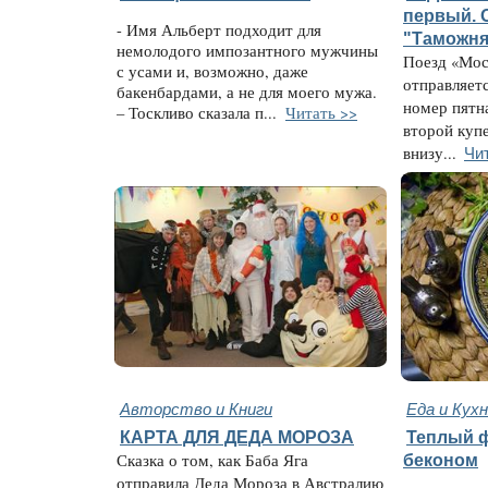
первый. 
- Имя Альберт подходит для
"Таможня
немолодого импозантного мужчины
Поезд «Мос
с усами и, возможно, даже
отправляетс
бакенбардами, а не для моего мужа.
номер пятн
– Тоскливо сказала п...
Читать >>
второй куп
Чи
внизу...
Авторство и Книги
Еда и Кух
КАРТА ДЛЯ ДЕДА МОРОЗА
Теплый ф
Сказка о том, как Баба Яга
беконом
отправила Деда Мороза в Австралию