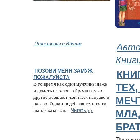
Отношения и Интим
Авто
Книг
ПОЗОВИ МЕНЯ ЗАМУЖ,
КНИ
ПОЖАЛУЙСТА
В то время как одни мужчины даже
ТЕХ,
и думать не хотят о брачных узах,
другие обещают жениться направо и
МЕЧ
налево. Однако в действительности
Читать >>
шанс оказаться...
МЛА
БРА
Рецен