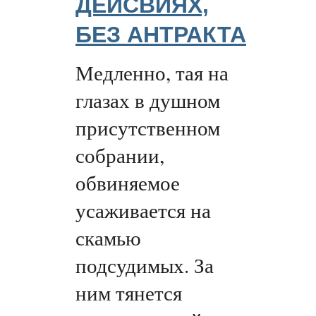
ДЕЙСВИЯХ,
БЕЗ АНТРАКТА
Медленно, тая на
глазах в душном
присутственном
собрании,
обвиняемое
усаживается на
скамью
подсудимых. За
ним тянется