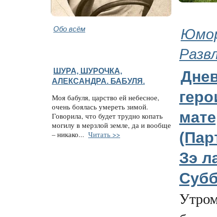
Обо всём
Юмор
Разв
ШУРА, ШУРОЧКА,
Дне
АЛЕКСАНДРА. БАБУЛЯ.
геро
Моя бабуля, царство ей небесное,
очень боялась умереть зимой.
мате
Говорила, что будет трудно копать
могилу в мерзлой земле, да и вообще
(Пар
– никако...
Читать >>
Зэ ла
Субб
Утром