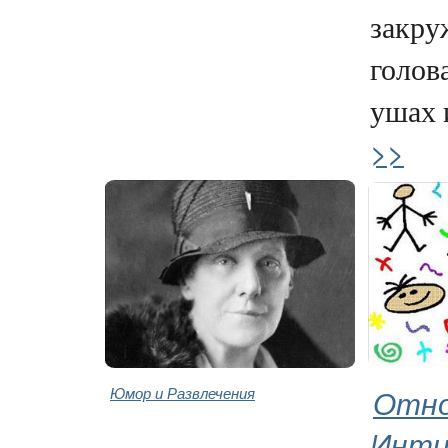
закру
голова
ушах и
>>
Юмор и Развлечения
Отно
Инт