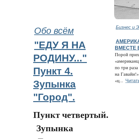
Обо всём
Бизнес и 
АМЕРИК
"ЕДУ Я НА
ВМЕСТЕ
Порой прих
РОДИНУ..."
«американц
по три раза
Пункт 4.
на Гавайи!»
Читат
«ц...
Зупынка
"Город".
Пункт четвертый.
Зупынка