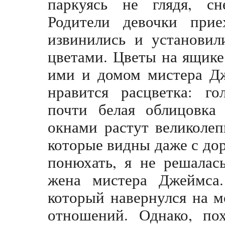
паркуясь не глядя, с
Родители девочки при
извинились и установил
цветами. Цветы на ящике
им
и
и домом мистера Дж
нравится расцветка: го
почти белая облицовка
окнами растут великоле
которые видны даже с до
понюхать, я не решалас
жена мистера Джеймса
который навернулся на м
отношений. Однако, пох