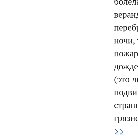
болел
веран
переб
ночи,
пожар
дожд
(это 
подви
страш
грязн
>>