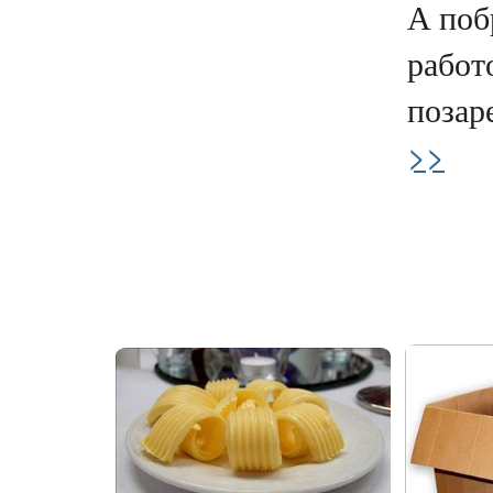
А поб
работ
позаре
>>