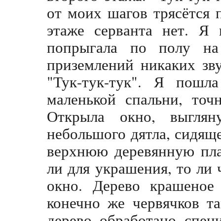
от моих шагов трясётся 
этаже серванта нет. Я 
попрыгала по полу на
приземлений никаких зву
"Тук-тук-тук". Я пошла
маленькой спальни, точ
Открыла окно, выглян
небольшого дятла, сидящ
верхнюю деревянную пла
ли для украшения, то ли 
окно. Дерево крашеное
конечно же червячков т
дерево обработано спец