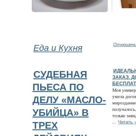
Еда и Кухня
Отношени
ИДЕАЛЬ
СУДЕБНАЯ
ЗАКАЗ. 
БЕСПЛАТ
ПЬЕСА ПО
Моя универ
умела догов
ДЕЛУ «МАСЛО-
мирозданием
получалось,
УБИЙЦА» В
только зави
Читать 
...
ТРЕХ