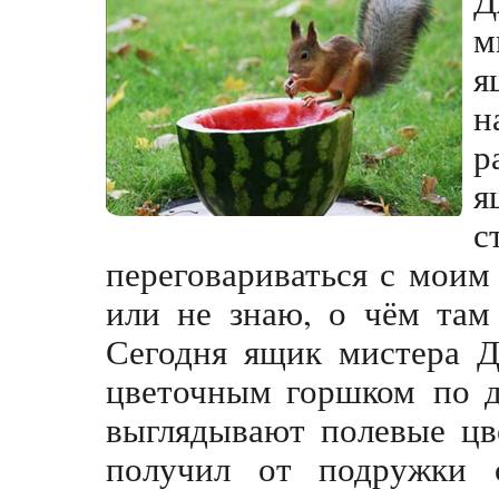
м
я
н
р
я
переговариваться с моим
или не знаю, о чём там
Сегодня ящик мистера Д
цветоч
н
ым горшком по д
выглядывают полевые цв
получил от подружки с