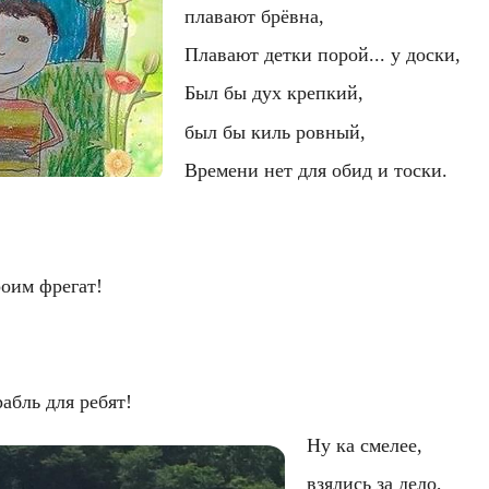
  плавают брёвна,
  Плавают детки порой... у доски,
  Был бы дух крепкий,
  был бы киль ровный,
  Времени нет для обид и тоски.
роим фрегат!
абль для ребят!
  Ну ка смелее,
  взялись за дело,