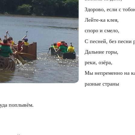
  Здорово, если с тобо
  Лейте-ка клея,
  споро и смело,
  С песней, без песни 
  Дальние горы,
  реки, озёра,
  Мы непременно на к
  разные страны
туда поплывём.