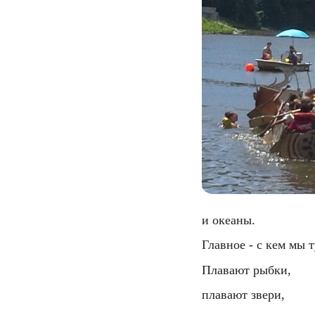
  и океаны.
  Главное - с кем мы 
  Плавают рыбки,
  плавают звери,