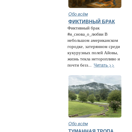
Обо всём
ФИКТИВНЫЙ БРАК
Фиктивный брак
#и_снова_о_любви В
небольшом американском
городке, затерянном среди
кукурузных полей Айовы,
жизнь текла неторопливо и
Читать >>
почти безз...
Обо всём
ТУМАННАЯ ТРОПА