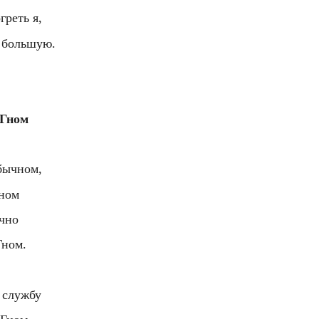
греть я,
ь большую.
 Гном
бычном,
дном
чно
Гном.
 службу