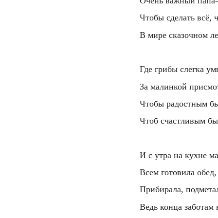
  Очень важный папа
  Чтобы сделать всё, 
  В мире сказочном л
  Где грибы слегка у
  За малинкой присмо
  Чтобы радостным б
  Чтоб счастливым бы
  И с утра на кухне м
  Всем готовила обед,
  Прибирала, подмета
  Ведь конца заботам 