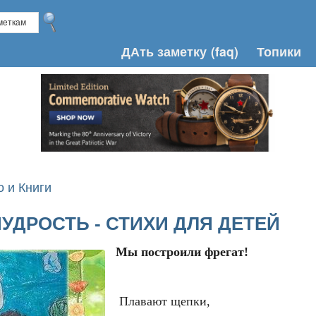
ДАть заметку
(faq)
Топики
о и Книги
УДРОСТЬ - СТИХИ ДЛЯ ДЕТЕЙ
Мы построили фрегат!
  Плавают щепки,