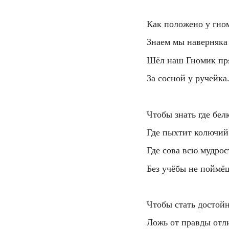
  Как положено у гно
  Знаем мы наверняка
  Шёл наш Гномик пр
  За сосной у ручейка
  Чтобы знать где белк
  Где пыхтит колючий
  Где сова всю мудрос
  Без учёбы не поймё
  Чтобы стать досто
  Ложь от правды отл