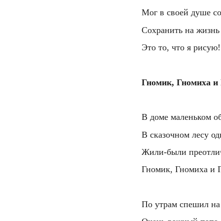
  Мог в своей душе со
  Сохранить на жизн
  Это то, что я рисую!
  Гномик, Гномиха и
  В доме маленьком о
  В сказочном лесу о
  Жили-были преотли
  Гномик, Гномиха и 
  По утрам спешил на