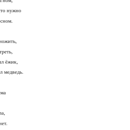
-Гном,
что нужно
есном.
множить,
треть,
ыл ёжик,
л медведь.
ама
ла,
нет.