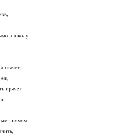
мов,
ямо в школу
.
а скачет,
 ёж,
ть прячет
шь.
йным Гномом
ичить,