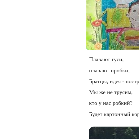
  Плавают гуси,
  плавают пробки,
  Братцы, идея - пост
  Мы же не трусим,
  кто у нас робкий?
  Будет картонный кор