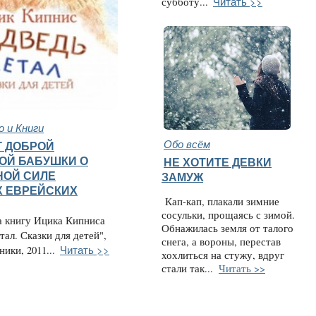
Читать >>
субботу...
 и Книги
Обо всём
 ДОБРОЙ
ОЙ БАБУШКИ О
НЕ ХОТИТЕ ДЕВКИ
ОЙ СИЛЕ
ЗАМУЖ
 ЕВРЕЙСКИХ
Кап-кап, плакали зимние
сосульки, прощаясь с зимой.
а книгу Ицика Кипниса
Обнажилась земля от талого
тал. Сказки для детей",
снега, а вороны, перестав
Читать >>
ики, 2011...
хохлиться на стужу, вдруг
стали так...
Читать >>