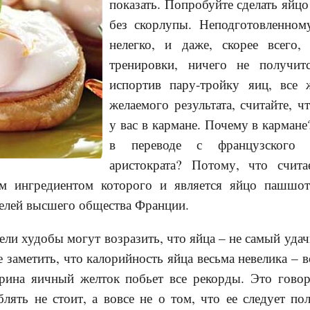
показать. Попробуйте сделать яйцо
без скорлупы. Неподготовленном
нелегко, и даже, скорее всего,
тренировки, ничего не получит
испортив пару-тройку яиц, все 
желаемого результата, считайте, ч
у вас в кармане. Почему в карман
в переводе с французского
аристократа? Потому, что счит
ым ингредиентом которого и является яйцо пашшот
телей высшего общества Франции.
ели худобы могут возразить, что яйца – не самый уда
 заметить, что калорийность яйца весьма невелика – в
рина яичный желток побьет все рекорды. Это говор
лять не стоит, а вовсе не о том, что ее следует п