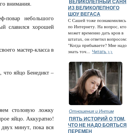
ВЕЛИКОЛЕПНЫЙ САНЯ
го внимания.
ИЗ ВЕЛИКОЛЕПНОГО
ШОУ ВЕГАСА
ф-повар небольшого
С Сашей тоже познакомились
рый славился хорошей
по Интернету. На вопрос, кто
может временно дать кров в
штатах, он ответил вопросом:
"Когда прибываете? Мне надо
воего мастер-класса в
Читать >>
знать точ...
, что яйцо Бенедикт –
ляем столовую ложку
Отношения и Интим
ырое яйцо. Аккуратно!
ПЯТЬ ИСТОРИЙ О ТОМ,
ЧТО НЕ НАДО БОЯТЬСЯ
 двух минут, пока вся
ПЕРЕМЕН