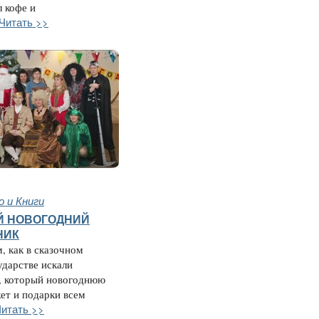
л кофе и
Читать >>
 и Книги
Й НОВОГОДНИЙ
НИК
м, как в сказочном
ударстве искали
, который новогоднюю
ет и подарки всем
итать >>