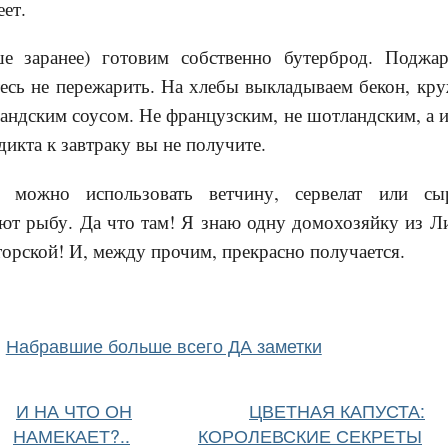
еет.
е заранее) готовим собственно бутерброд. Поджар
есь не пережарить. На хлебы выкладываем бекон, кр
андским соусом. Не французским, не шотландским, а 
дикта к завтраку вы не получите.
 можно использовать ветчину, сервелат или сы
т рыбу. Да что там! Я знаю одну домохозяйку из Ли
торской! И, между прочим, прекрасно получается.
Набравшие больше всего ДА заметки
И НА ЧТО ОН
ЦВЕТНАЯ КАПУСТА:
НАМЕКАЕТ?..
КОРОЛЕВСКИЕ СЕКРЕТЫ