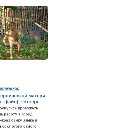
звлечения
героической матери
рт файв). Четверг
оснулись провожать
а работу в город.
жрал банку языка в
 соку этого самого