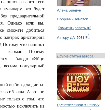
 пашшот - сварить его
у кулинару это будет
Алена Бредун
 без предварительной
Cборники заметок
ся. Однако если вы,
Комментировать (0)
же сможете добиться
то завтрак аристократа
Автору ДА
5031
е? Потому что пашшот
 – карман. Почему
Другие статьи автора
ается - блюдо «Яйцо
, весьма популярный
чный выбор для диеты.
сего 65 ккал. А вот по
ит только о том, что
Путешествия и Отдых
олностью исключить из