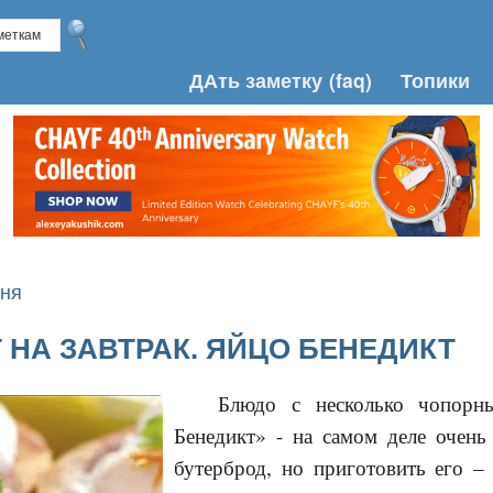
ДАть заметку
(faq)
Топики
хня
 НА ЗАВТРАК. ЯЙЦО БЕНЕДИКТ
Блюдо с несколько чопорн
Бенедикт» - на самом деле очень 
бутерброд, но приготовить его – 