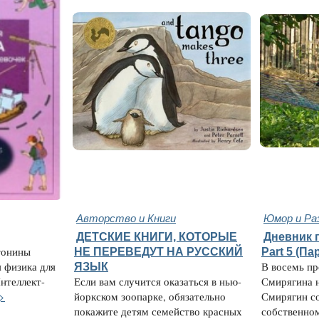
Авторство и Книги
Юмор и Ра
ДЕТСКИЕ КНИГИ, КОТОРЫЕ
Дневник 
тонины
НЕ ПЕРЕВЕДУТ НА РУССКИЙ
Part 5 (Па
 физика для
ЯЗЫК
В восемь пр
Интеллект-
Если вам случится оказаться в нью-
Смирягина н
>
йоркском зоопарке, обязательно
Смирягин со
покажите детям семейство красных
собственном