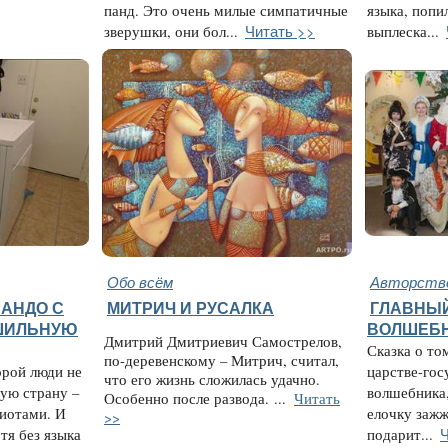
панд. Это очень милые симпатичные
языка, попи
Читать >>
зверушки, они бол...
выплеска...
Обо всём
Авторство
НАНДО С
МИТРИЧ И РУСАЛКА
ГЛАВНЫ
ШИЛЬНУЮ
ВОЛШЕБ
Дмитрий Дмитриевич Самострелов,
Сказка о то
по-деревенскому – Митрич, считал,
орой люди не
царстве-гос
что его жизнь сложилась удачно.
гую страну –
волшебника
Особенно после развода.
...
Читать
диотами. И
елочку зажж
>>
Ч
отя без языка
подарит...