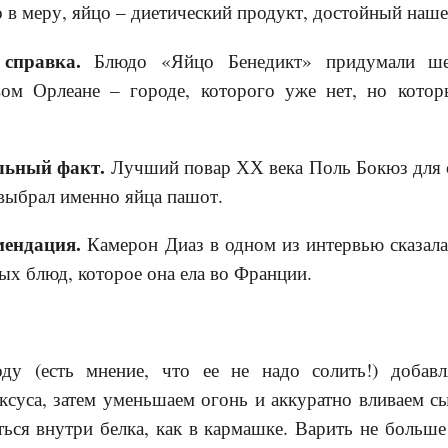
 в меру, яйцо – диетический продукт, достойный наше
 справка.
Блюдо «Яйцо Бенедикт» придумали ше
вом Орлеане – городе, которого уже нет, но кото
льный факт.
Лучший повар ХХ века Поль Бокюз для с
выбрал именно яйца пашот.
мендация.
Камерон Диаз в одном из интервью сказала
ых блюд, которое она ела во Франции.
у (есть мнение, что ее не надо солить!) добав
суса, затем уменьшаем огонь и аккуратно вливаем с
ься внутри белка, как в кармашке. Варить не больше