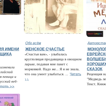
Обо всём
Авторство
ИЯ ИМЕНИ
ЖЕНСКОЕ СЧАСТЬЕ
МОНОЛОГ
ЬЩИКА
«Счастья вам», - улыбалась
ЕВРЕЙСК
круглолицая продавщица в овощном
ВОЛШЕБН
ларьке, подавая мне пакет с
ХОРОШИХ
 изменили
морковкой. Надо же... Я и не знала,
СКАЗОК
глийский
Читать
что она умеет улыбаться. ...
Реценщия н
я певица и
>>
"Медведь ле
усский веб-
Текст, Книжн
тать >>