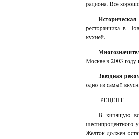
рациона. Все хорошо
Историческая
ресторанчика в Но
кухней.
Многозначите
Москве в 2003 году 
Звездная реко
одно из самый вкусн
РЕЦЕПТ
В кипящую вод
шестипроцентного ук
Желток должен остат