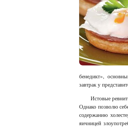
бенедикт», основн
завтрак у представи
Истовые ревнит
Однако позволю себе
содержанию холесте
яичницей злоупотреб