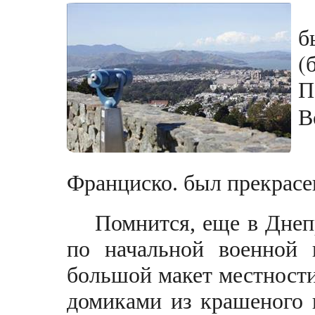
б
(
П
В
Франциско. был прекрасе
Помнится, еще в Днеп
по начальной военной п
большой макет местности
домиками из крашеного 