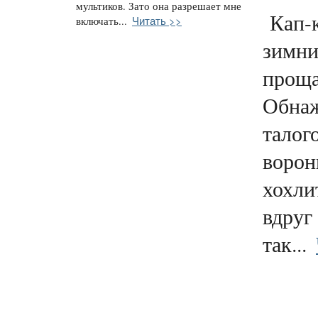
мультиков. Зато она разрешает мне
Кап-к
Читать >>
включать...
зимни
проща
Обнаж
талого
ворон
хохли
вдруг
так...