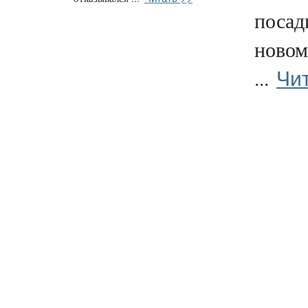
посад
новом
Чи
...