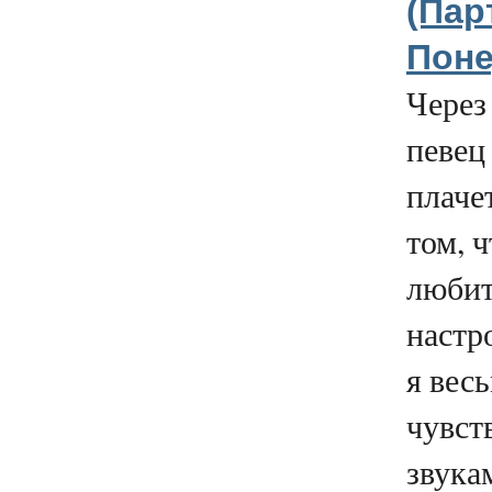
(Парт
Поне
Через
певец
плачет
том, ч
любит
настр
я вес
чувст
звукам