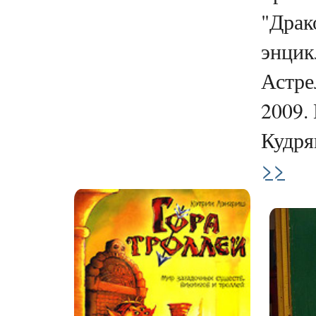
"Драк
энцик
Астре
2009. 
Кудряв
>>