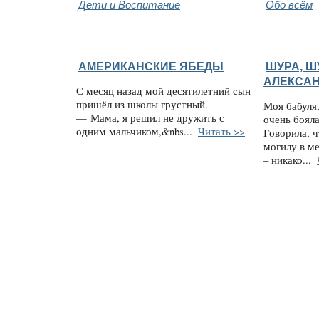
Дети и Воспитание
Обо всём
АМЕРИКАНСКИЕ ЯБЕДЫ
ШУРА, Ш
АЛЕКСАН
С месяц назад мой десятилетний сын
пришёл из школы грустный.
Моя бабуля,
— Мама, я решил не дружить с
очень боял
одним мальчиком,&nbs...
Читать >>
Говорила, ч
могилу в ме
– никако...