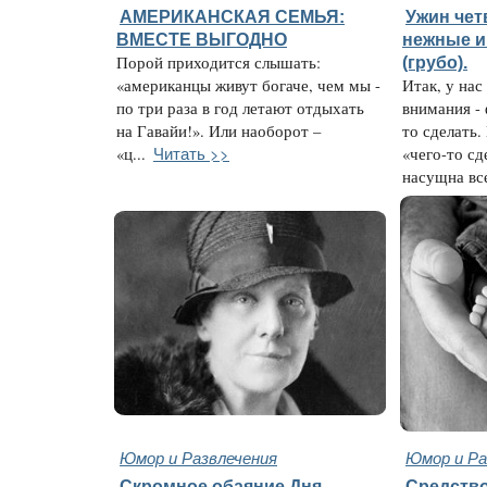
АМЕРИКАНСКАЯ СЕМЬЯ:
Ужин чет
ВМЕСТЕ ВЫГОДНО
нежные и
Порой приходится слышать:
(грубо).
«американцы живут богаче, чем мы -
Итак, у нас
по три раза в год летают отдыхать
внимания - 
на Гавайи!». Или наоборот –
то сделать.
Читать >>
«ц...
«чего-то сд
насущна все
Юмор и Развлечения
Юмор и Ра
Скромное обаяние Дня
Средство