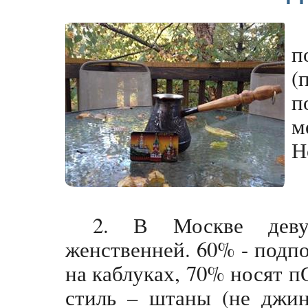
п
(
п
м
Н
2. В Москве деву
женственней. 60% - подп
на каблуках, 70% носят 
стиль – штаны (не джи