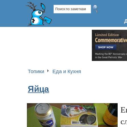
Топики
Еда и Кухня
Яйца
Е
с