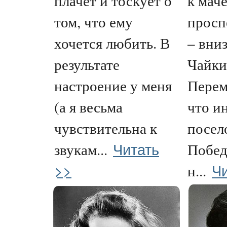
плачет и тоскует о
к мач
том, что ему
просп
хочется любить. В
– вни
результате
Чайки
настроение у меня
Перем
(а я весьма
что и
чувствительна к
посел
Читать
звукам...
Побед
>>
Чи
н...