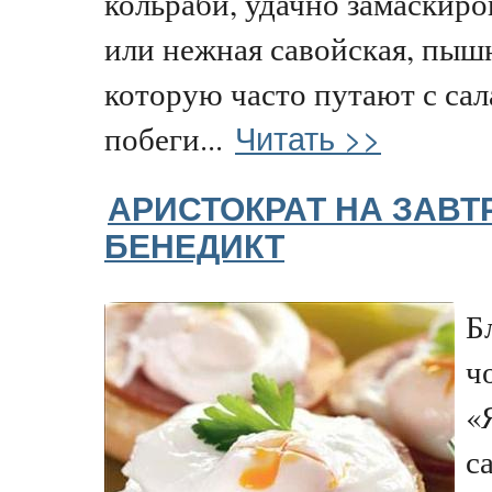
кольраби, удачно замаскиро
или нежная савойская, пышн
которую часто путают с сал
Читать >>
побеги...
АРИСТОКРАТ НА ЗАВТ
БЕНЕДИКТ
Б
ч
«
с