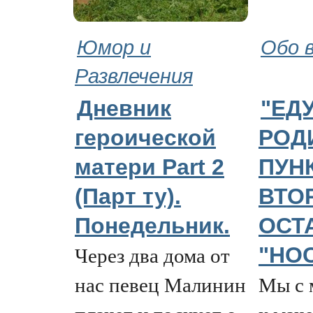
Юмор и
Обо 
Развлечения
Дневник
"ЕДУ
героической
РОДИ
матери Part 2
ПУН
(Парт ту).
ВТО
Понедельник.
ОСТ
Через два дома от
"НО
нас певец Малинин
Мы с 