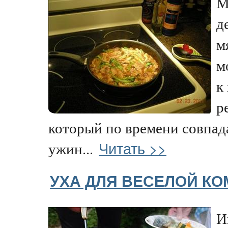
М
д
м
м
к
р
который по времени совпада
Читать >>
ужин...
УХА ДЛЯ ВЕСЕЛОЙ К
И