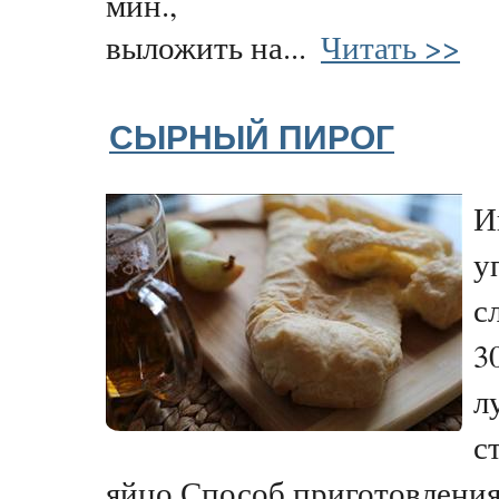
мин.,
выложить на...
Читать >>
СЫРНЫЙ ПИРОГ
И
у
с
3
л
с
яйцо.Способ приготовления