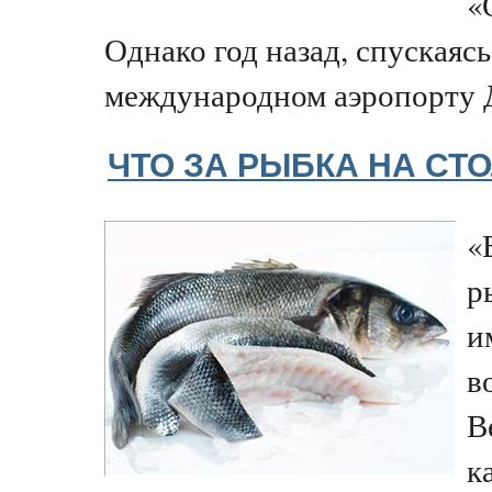
«
Однако год назад, спускаясь
международном аэропорту Д
ЧТО ЗА РЫБКА НА СТ
«
р
и
в
В
к