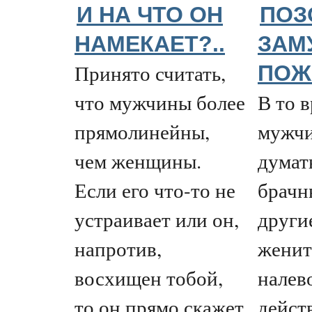
И НА ЧТО ОН
ПОЗ
НАМЕКАЕТ?..
ЗАМ
Принято считать,
ПОЖ
что мужчины более
В то 
прямолинейны,
мужчи
чем женщины.
думать
Если его что-то не
брачн
устраивает или он,
други
напротив,
женит
восхищен тобой,
налев
то он прямо скажет
дейст