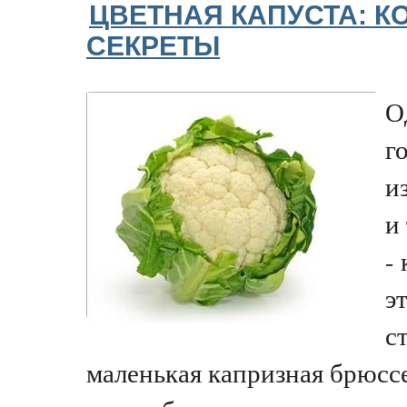
ЦВЕТНАЯ КАПУСТА: К
СЕКРЕТЫ
О
г
и
и
-
э
с
маленькая капризная брюссе