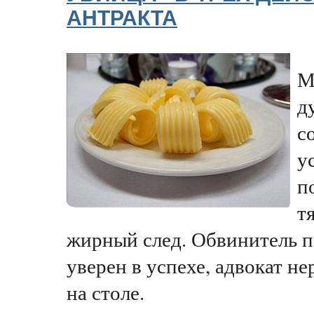
АНТРАКТА
М
д
с
у
п
т
жирный след. Обвинитель п
уверен в успехе, адвокат н
на столе.