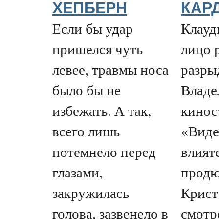
ХЕПБЕРН
КАР
Если бы удар
Клауд
пришелся чуть
лицо 
левее, травмы носа
разры
было бы не
Владе
избежать. А так,
кинос
всего лишь
«Виде
потемнело перед
влият
глазами,
продю
закружилась
Крист
голова, зазвенело в
смотр