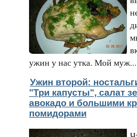
н
д
м
в
ужин у нас утка. Мой муж...
Ужин второй: ностальг
"Три капусты", салат 
авокадо и большими к
помидорами
Ч