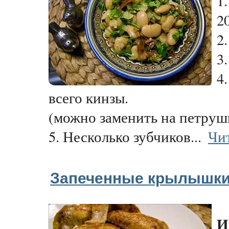
1
20
2.
3
4
всего кинзы.
(можно заменить на петруш
5. Несколько зубчиков...
Чи
Запеченные крылышк
И