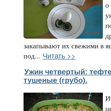
о
у
п
д
закапывают их свежими в я
Читать >>
под...
Ужин четвертый: тефт
тушеные (грубо).
И
ц