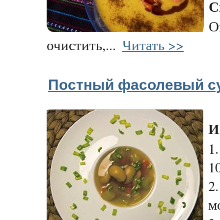
С
О
очистить,...
Читать >>
Постный фасолевый с
И
1
10
2
м