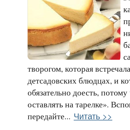
к
п
н
б
с
творогом, которая встречал
детсадовских блюдцах, и к
обязательно доесть, потому 
оставлять на тарелке». Вспо
Читать >>
передайте...