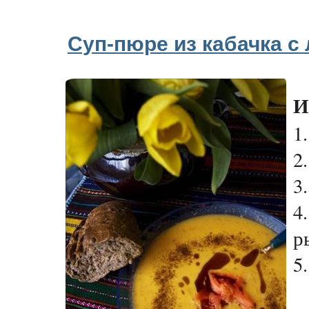
Суп-пюре из кабачка с
И
1
2
3
4
р
5