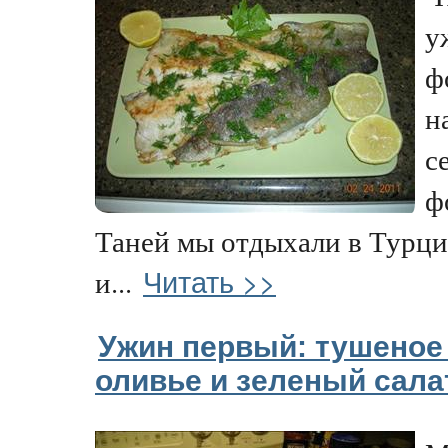
у
ф
н
с
ф
Таней мы отдыхали в Турции
Читать >>
и...
Ужин первый: тушеное
оливье и зеленый сала