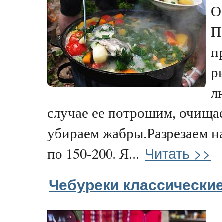
О
П
п
р
л
случае ее потрошим, очищае
убираем жабры.Разрезаем н
Читать >>
по 150-200. Я...
Чебуреки классически