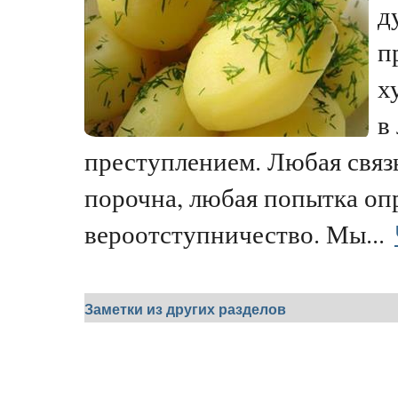
д
п
х
в
преступлением. Любая связ
порочна, любая попытка опр
вероотступничество. Мы...
Заметки из других разделов