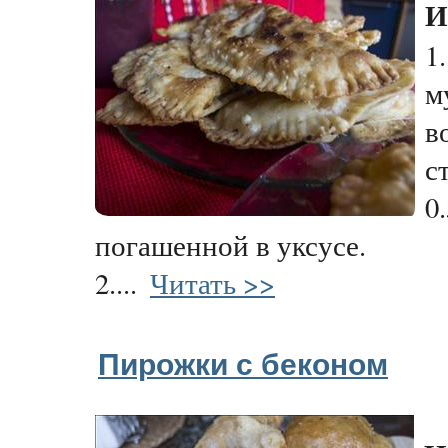
И
1
м
в
с
0
погашенной в уксусе.
2....
Читать >>
Пирожки с беконом