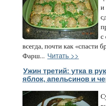
и
с
п
с
всегда, почти как «спасти б
Читать >>
Фарш...
Ужин третий: утка в ру
яблок, апельсинов и ч
С
в