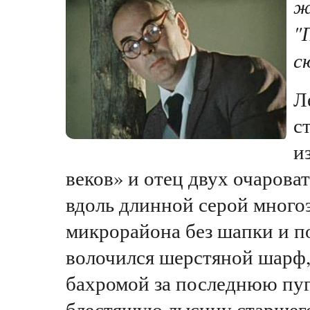
ж
"
с
Л
с
и
веков» и отец двух очарова
вдоль длинной серой много
микрорайона без шапки и п
волочился шерстяной шарф
бахромой за последнюю пуг
блестящую лысину старшего