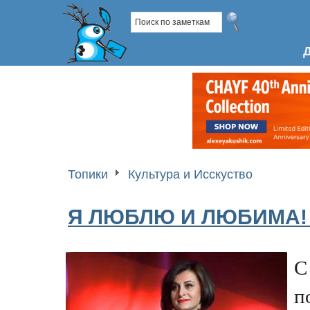
Топики
Культура и Исскуство
Я ЛЮБЛЮ И ЛЮБИМА!
С
п