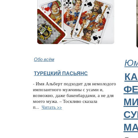
Обо всём
Юм
ТУРЕЦКИЙ ПАСЬЯНС
КА
- Имя Альберт подходит для немолодого
ФЕ
импозантного мужчины с усами и,
возможно, даже бакенбардами, а не для
МИ
моего мужа. – Тоскливо сказала
п...
Читать >>
С
МА