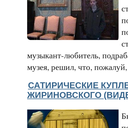
с
п
п
с
музыкант-любитель, подраб
музея, решил, что, пожалуй, 
САТИРИЧЕСКИЕ КУПЛ
ЖИРИНОВСКОГО (ВИД
Б
п