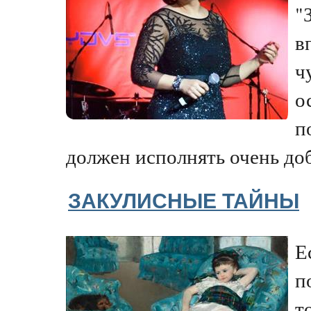
"
в
ч
о
п
должен исполнять очень доб
ЗАКУЛИСНЫЕ ТАЙНЫ
Е
п
т