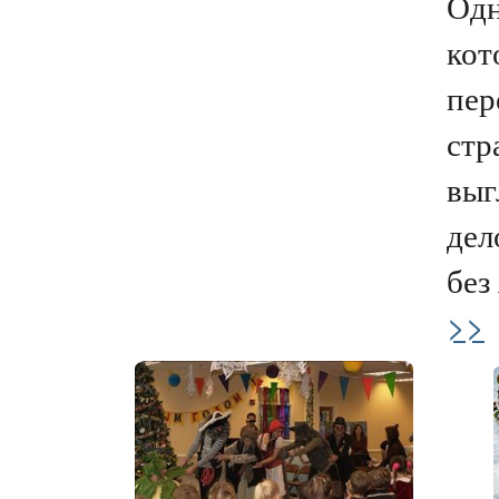
Одн
кот
пер
стр
выг
дел
без 
>>