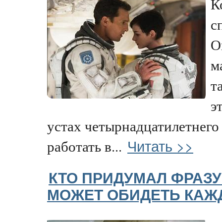
К
с
О
м
т
э
устах четырнадцатилетнего 
Читать >>
работать в...
КТО ПРИДУМАЛ ФРАЗУ
МОЖЕТ ОБИДЕТЬ КАЖ