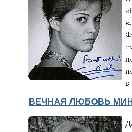
«
в
Ф
с
п
и
в
ВЕЧНАЯ ЛЮБОВЬ МИН
Д