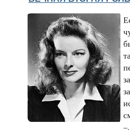
Е
ч
б
т
п
з
з
и
с
–.