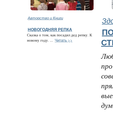
Авторство и Книги
Зд
НОВОГОДНЯЯ РЕПКА
ПО
Сказка о том, как посадил дед репку. К
Читать >>
новому году. ...
СТ
Люб
про
сов
пря
вые
дум