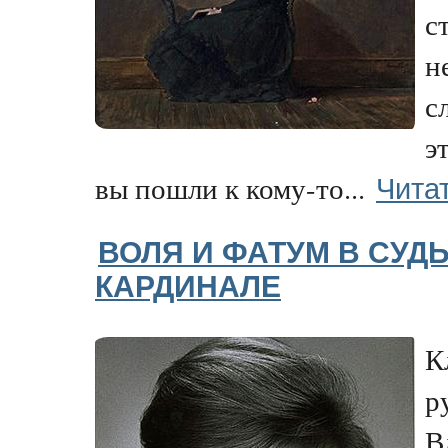
с
н
с
э
Чита
вы пошли к кому-то...
ВОЛЯ И ФАТУМ В СУД
КАРДИНАЛЕ
К
р
В