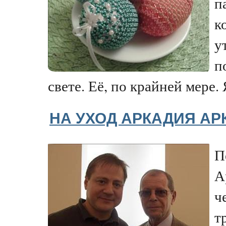
п
к
у
п
свете. Её, по крайней мере. 
НА УХОД АРКАДИЯ А
П
А
ч
т