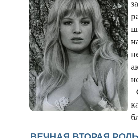
з
р
ш
н
н
а
и
-
к
бл
ВЕЧНАЯ ВТОРАЯ РОЛЬ