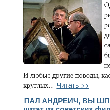
О
р
р
д
с
б
н
И любые другие поводы, к
Читать >>
круглых...
ПАЛ АНДРЕИЧ, ВЫ ШПИ
цитат из советских фи