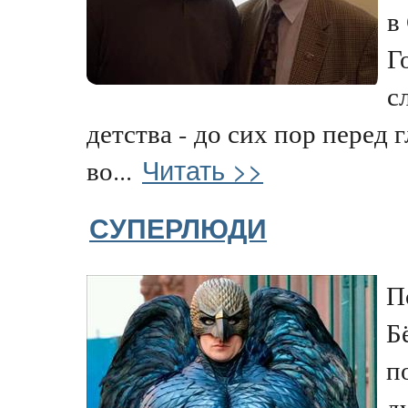
в
Г
с
детства - до сих пор перед 
Читать >>
во...
СУПЕРЛЮДИ
П
Б
п
д