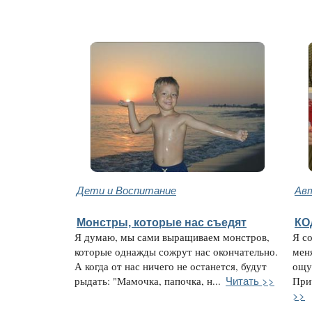
Дети и Воспитание
Авт
Монстры, которые нас съедят
КО
Я думаю, мы сами выращиваем монстров,
Я с
которые однажды сожрут нас окончательно.
меня
А когда от нас ничего не останется, будут
ощущ
Читать >>
рыдать: "Мамочка, папочка, н...
Прич
>>