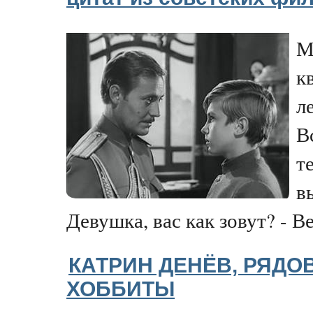
М
к
л
В
т
в
Девушка, вас как зовут? - Вер
КАТРИН ДЕНЁВ, РЯДО
ХОББИТЫ