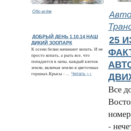
Обо всём
Авто
Тран
ДОБРЫЙ ДЕНЬ 1.10.14 НАШ
25 
ДИКИЙ ЗООПАРК
К осени белки начинают копать. И не
ФАК
просто копать, а рыть все, что
попадается в лапы, каждый клочок
АВТ
земли, включая землю в цветочных
Читать >>
горшках.Крысы - ...
ДВИ
Все д
Восто
номер
- нече