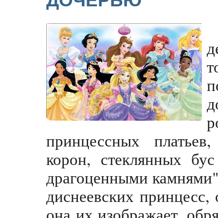
ДОЧЕРЬЮ
д
т
п
д
принцессных платьев,
корон, стеклянных бус
драгоценными камнями".
диснеевских принцесс, 
она их изображает, обр