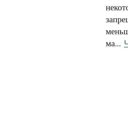
некот
запре
меньш
ма...