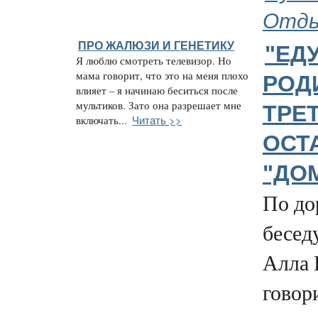
Отд
ПРО ЖАЛЮЗИ И ГЕНЕТИКУ
"ЕДУ
Я люблю смотреть телевизор. Но
мама говорит, что это на меня плохо
РОДИ
влияет – я начинаю беситься после
мультиков. Зато она разрешает мне
ТРЕ
Читать >>
включать...
ОСТ
"ДО
По до
беседу
Алла 
говор