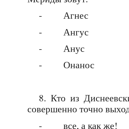
- Агнес
- Ангус
- Анус
- Онанос
8. Кто из Диснеевс
совершенно точно выход
- все, а как же!