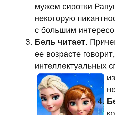
мужем сиротки Рапу
некоторую пикантно
с большим интересо
Бель читает
. Приче
ее возрасте говорит
интеллектуальных с
и
н
Б
к