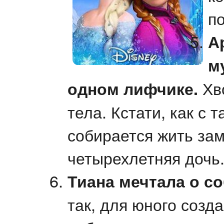
п
А
м
одном лифчике.
Хво
тела. Кстати, как с
собирается жить за
четырехлетняя дочь
Тиана мечтала о с
так, для юного созд