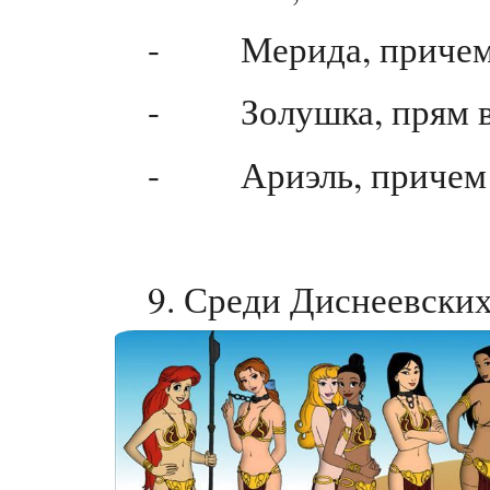
- Мерида, причем з
- Золушка, прям в 
- Ариэль, причем н
9. Среди Диснеевски