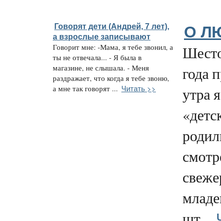
Говорят дети (Андрей, 7 лет),
О Л
а взрослые записывают
Говорит мне: -Мама, я тебе звонил, а
Шесто
ты не отвечала... - Я была в
магазине, не слышала. - Меня
года 
раздражает, что когда я тебе звоню,
Читать >>
а мне так говорят ...
утра я
«детс
родил
смотр
свеже
младе
шт...