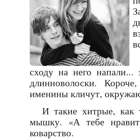
З
д
в
в
сходу на него напали...
длинноволоски. Короче
именины кличут, окружаю
И такие хитрые, как 
мышку. «А тебе нравит
коварство.