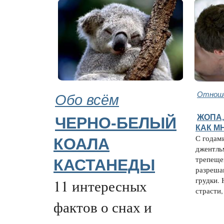
Обо всём
Отноше
ЖОПА,
ЧЕРНО-БЕЛЫЙ
КАК М
С годам
КОАЛА
джентль
трепеще
КАСТАНЕДЫ
разреша
грудки. 
11 интересных
страсти, 
фактов о снах и