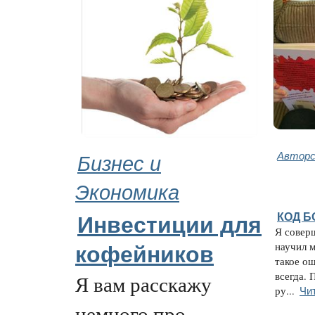
Бизнес и
Авторс
Экономика
КОД 
Инвестиции для
Я соверш
научил м
кофейников
такое ощ
всегда. 
Я вам расскажу
Чи
ру...
немного про