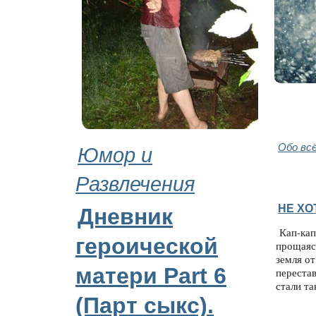
Юмор и
Обо вс
Развлечения
НЕ ХО
Дневник
Кап-кап,
героической
прощаяс
земля от
матери Part 6
перестав
стали та
(Парт cыкс).