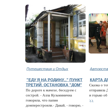
Путешествия и Отдых
Авторство
"ЕДУ Я НА РОДИНУ..." ПУНКТ
КАРТА Д
ТРЕТИЙ. ОСТАНОВКА "ДОМ"
Сказка о то
По дороге к мачехе, беседуем с
отправила 
сестрой. - Алла Кузьминична
и горько об
>>
говорила, что папин
домперестроили.- Давай, - говорю, -