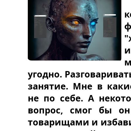
к
ф
"
м
угодно. Разговариват
занятие. Мне в как
не по себе. А некот
вопрос, смог бы он
товарищами и избави