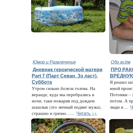
Юмор и Развлечения
Обо всём
Дневник героической матери
ПРО РАК
Part 7 (Парт Севан. Зэ ласт).
ВРЕДНУ
Суббота
Я решил зап
Утром сильно болела голова. На
мной проис
веранде, куда мы перебрались в
Потомки – э
ночи, таки пожарив под дождем
потом. А п
Ч
шашлык (это личный подвиг мужа),
люди и ...
Читать >>
страшно и грязно…...