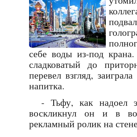
коллег
подв
голог
полно
себе воды из-под крана
сладковатый до притор
перевел взгляд, заиграл
напитка.
- Тьфу, как надоел 
воскликнул он и в воз
рекламный ролик на стене