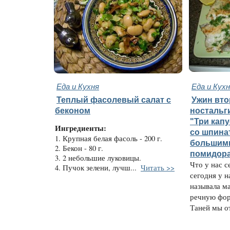
Еда и Кухня
Еда и Кух
Теплый фасолевый салат с
Ужин вто
беконом
ностальг
"Три кап
Ингредиенты:
со шпина
1. Крупная белая фасоль - 200 г.
большим
2. Бекон - 80 г.
помидор
3. 2 небольшие луковицы.
Что у нас с
4. Пучок зелени, лучш...
Читать >>
сегодня у н
называла м
речную фор
Таней мы от