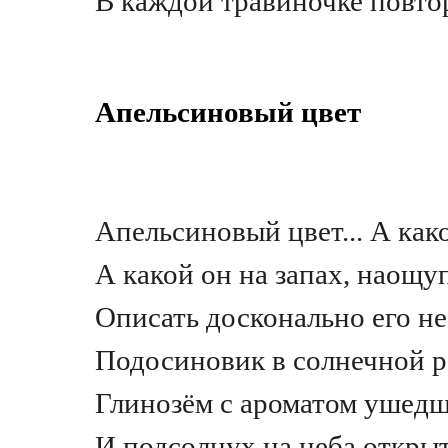
В каждой травиночке повто
Апельсиновый цвет
Апельсиновый цвет... А как
А какой он на запах, наощу
Описать досконально его не
Подосиновик в солнечной 
Глинозём с ароматом ушедш
И подсолнух на неба откры