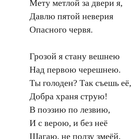
Мету метлой за двери я,
Давлю пятой неверия
Опасного червя.
Грозой я стану вешнею
Над первою черешнею.
Ты голоден? Так съешь её,
Добра храня струю!
В поэзию по лезвию,
И с верою, и без неё
Шагаю, не ползу змеёй,