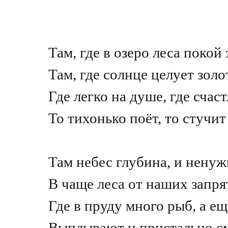
Там, где в озеро леса покой
Там, где солнце целует золо
Где легко на душе, где счас
То тихонько поёт, то стучит
Там небес глубина, и нену
В чаще леса от наших запрят
Где в пруду много рыб, а ещ
Выплывают и пристально см