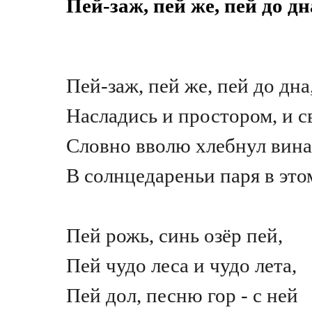
Пей-заж, пей же, пей до дн
Пей-заж, пей же, пей до дна
Насладись и простором, и с
Словно вволю хлебнул вина
В солнцедареньи паря в это
Пей рожь, синь озёр пей,
Пей чудо леса и чудо лета,
Пей дол, песню гор - с ней