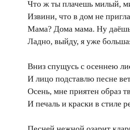
Что ж ты плачешь милый, 
Извини, что в дом не приг
Мама? Дома мама. Ну даёш
Ладно, выйду, я уже больш
Вниз спущусь с осеннею ли
И лицо подставлю песне ве
Осень, мне приятен образ 
И печаль и краски в стиле р
Песней нежной озарит клар