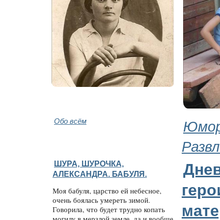
Обо всём
Юмор
Развл
ШУРА, ШУРОЧКА,
Дне
АЛЕКСАНДРА. БАБУЛЯ.
геро
Моя бабуля, царство ей небесное,
очень боялась умереть зимой.
мате
Говорила, что будет трудно копать
могилу в мерзлой земле, да и вообще