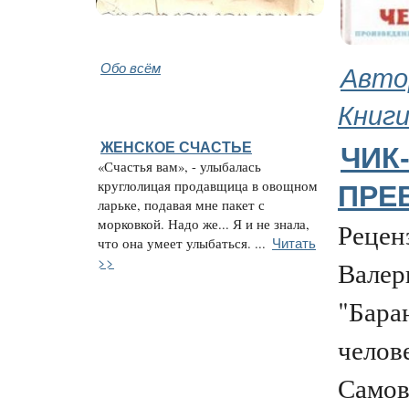
Обо всём
Авто
Книг
ЖЕНСКОЕ СЧАСТЬЕ
ЧИК
«Счастья вам», - улыбалась
круглолицая продавщица в овощном
ПРЕ
ларьке, подавая мне пакет с
морковкой. Надо же... Я и не знала,
Рецен
Читать
что она умеет улыбаться. ...
>>
Валер
"Бара
челов
Самов