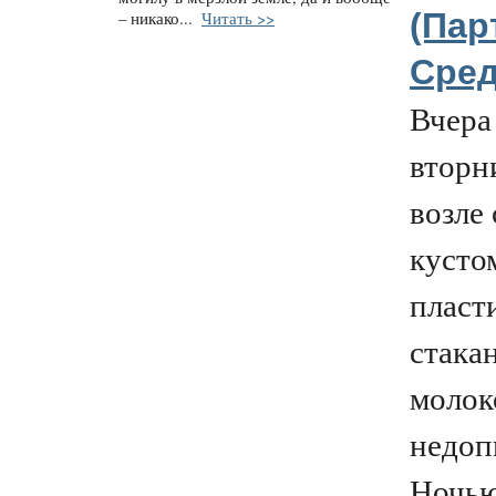
(Пар
– никако...
Читать >>
Сре
Вчера
вторн
возле
кусто
пласт
стака
молок
недоп
Ночью