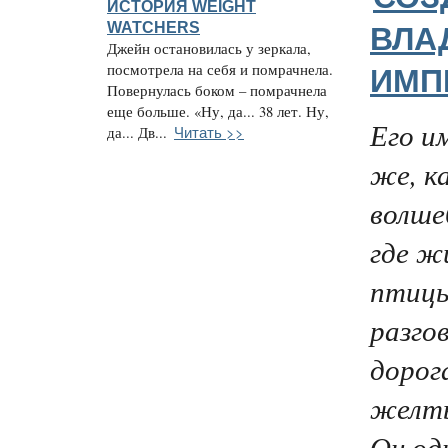
ИСТОРИЯ WEIGHT
WATCHERS
ВЛА
Джейн остановилась у зеркала,
посмотрела на себя и помрачнела.
ИМП
Повернулась боком – помрачнела
еще больше. «Ну, да... 38 лет. Ну,
Его и
Читать >>
да... Дв...
же, к
волше
где ж
птиц
разго
дорог
желты
Он од