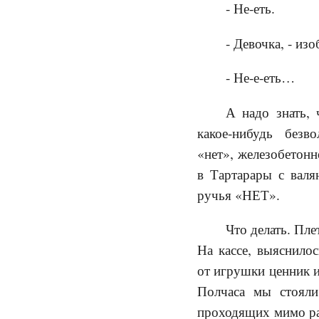
- Не-еть.
- Девочка, - из
- Не-е-еть…
А надо знать, 
какое-нибудь безв
«нет», железобетонн
в Тартарары с валя
ручья «НЕТ».
Что делать. Пле
На кассе, выяснилос
от игрушки ценник и
Полчаса мы стояли
проходящих мимо раб