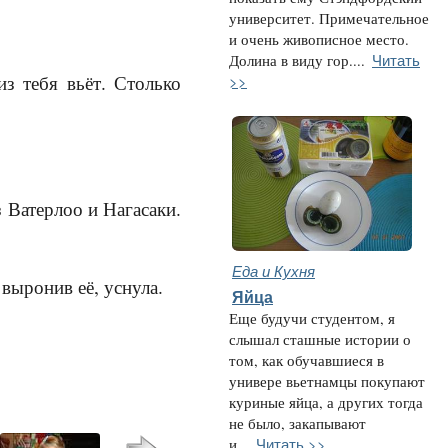
университет. Примечательное
и очень живописное место.
Читать
Долина в виду гор....
>>
из тебя вьёт. Столько
з Ватерлоо и Нагасаки.
Еда и Кухня
выронив её, уснула.
Яйца
Еще будучи студентом, я
слышал сташные истории о
том, как обучавшиеся в
универе вьетнамцы покупают
куриные яйца, а других тогда
не было, закапывают
Читать >>
и...