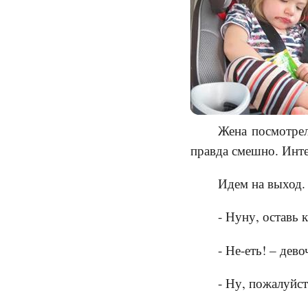
Жена посмотре
правда смешно. Инте
Идем на выход.
- Нуну, оставь 
- Не-еть! – дев
- Ну, пожалуйст