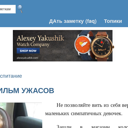
ДАть заметку
(faq)
Топики
оспитание
ФИЛЬМ УЖАСОВ
Не позволяйте вить из себя в
маленьких симпатичных девочек.
Зашли в магазин колон