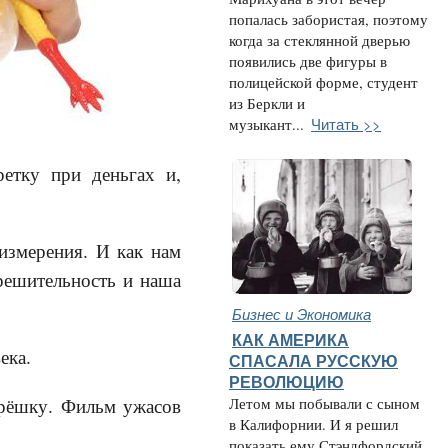
попалась забористая, поэтому
когда за стеклянной дверью
появились две фигуры в
полицейской форме, студент
из Беркли и
Читать >>
музыкант...
ретку при деньгах и,
 измерения. И как нам
решительность и наша
Бизнес и Экономика
КАК АМЕРИКА
ека.
СПАСАЛА РУССКУЮ
РЕВОЛЮЦИЮ
трёшку. Фильм ужасов
Летом мы побывали с сыном
в Калифорнии. И я решил
показать ему Стэндфордский