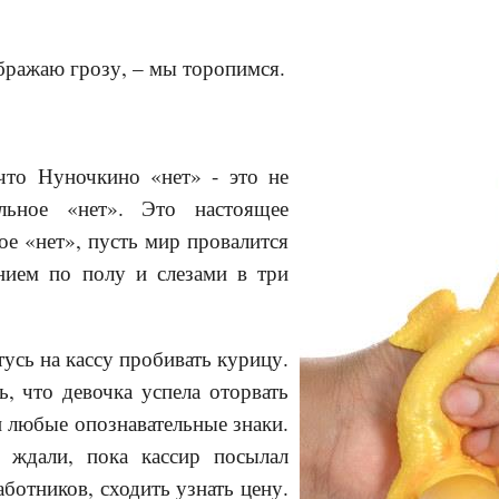
ображаю грозу, – мы торопимся.
что Нуночкино «нет» - это не
ольное «нет». Это настоящее
ое «нет», пусть мир провалится
нием по полу и слезами в три
тусь на кассу пробивать курицу.
ь, что девочка успела оторвать
 любые опознавательные знаки.
 ждали, пока кассир посылал
отников, сходить узнать цену.