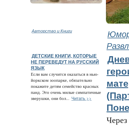
Авторство и Книги
Юмор
Развл
ДЕТСКИЕ КНИГИ, КОТОРЫЕ
Дне
НЕ ПЕРЕВЕДУТ НА РУССКИЙ
ЯЗЫК
геро
Если вам случится оказаться в нью-
йоркском зоопарке, обязательно
мате
покажите детям семейство красных
панд. Это очень милые симпатичные
(Парт
Читать >>
зверушки, они бол...
Поне
Через