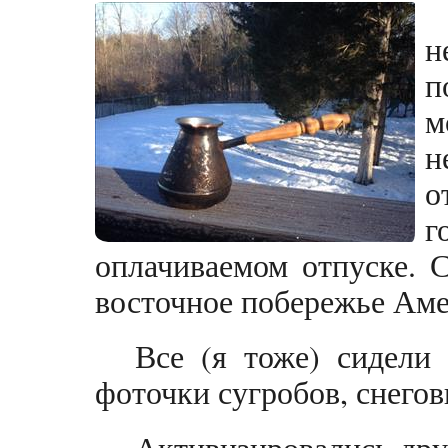
н
п
м
н
о
г
оплачиваемом отпуске. 
восточное побережье Аме
Все (я тоже) сидели
фоточки сугробов, снегов
Активизировались друз