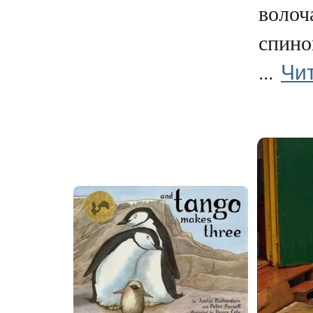
волоч
спино
Чи
...