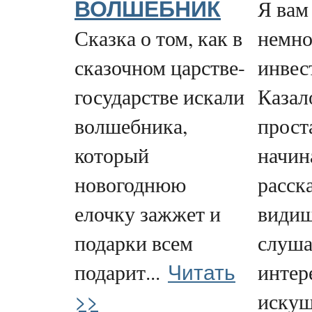
Я вам
ВОЛШЕБНИК
Сказка о том, как в
немно
сказочном царстве-
инвес
государстве искали
Казал
волшебника,
проста
который
начин
новогоднюю
расск
елочку зажжет и
видиш
подарки всем
слуша
Читать
подарит...
интер
>>
искуш