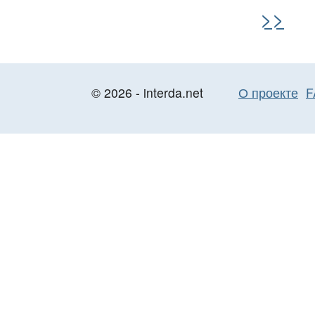
>>
© 2026 - interda.net
О проекте
F