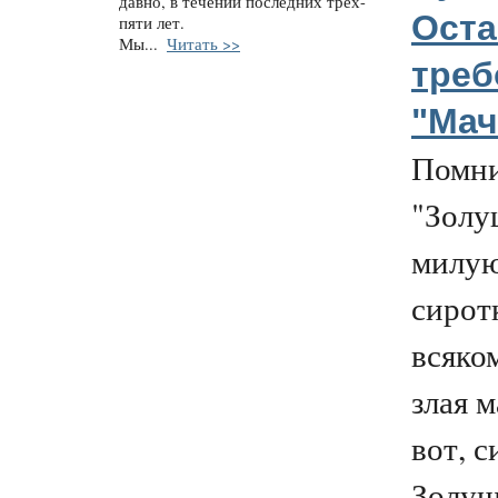
давно, в течении последних трех-
Оста
пяти лет.
Мы...
Читать >>
треб
"Мач
Помни
"Золу
милу
сирот
всяко
злая м
вот, с
Золушк