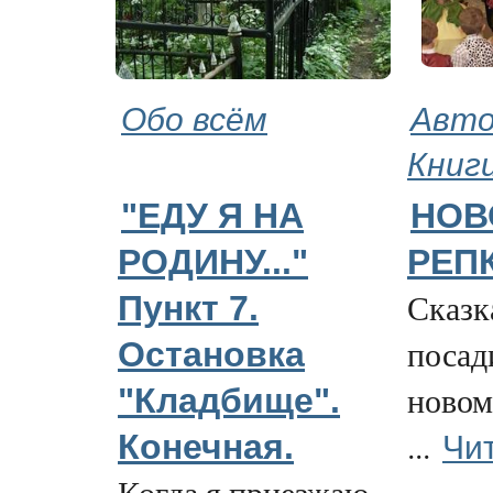
Обо всём
Авто
Книг
"ЕДУ Я НА
НОВ
РОДИНУ..."
РЕП
Сказка
Пункт 7.
посад
Остановка
новом
"Кладбище".
Чи
...
Конечная.
Когда я приезжаю