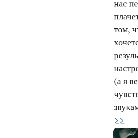
нас п
плачет
том, ч
хочет
резуль
настр
(а я в
чувст
звукам
>>