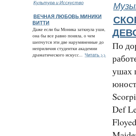
Культура и Исскуство
Музы
ВЕЧНАЯ ЛЮБОВЬ МИНИКИ
СКО
ВИТТИ
Даже если бы Моника заткнула уши,
ДЕВ
она бы все равно поняла, о чем
шепчутся эти две нарумяненные до
По до
неприличия студентки академии
Читать >>
драматического искусс...
работ
ушах 
юност
Scorpi
Def Le
Floyed
Maide