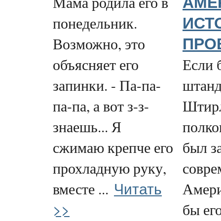
Мама родила его в
АМЕ
понедельник.
ИСТ
Возможно, это
ПРО
объясняет его
Если 
запинки. - Па-па-
штанд
па-па, а вот з-з-
Штирл
знаешь... Я
полко
сжимаю крепче его
был з
прохладную руку,
совре
Читать
вместе ...
Амери
>>
бы его