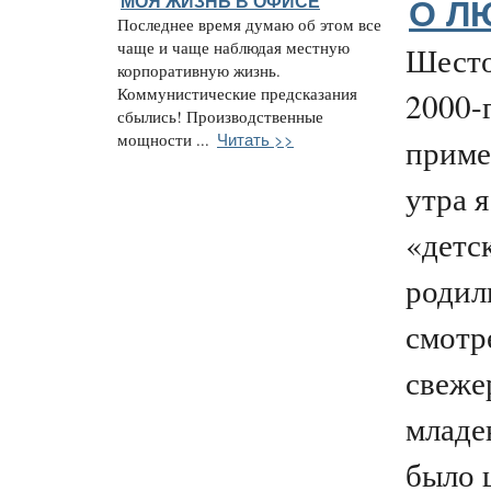
МОЯ ЖИЗНЬ В ОФИСЕ
О Л
Последнее время думаю об этом все
чаще и чаще наблюдая местную
Шесто
корпоративную жизнь.
Коммунистические предсказания
2000-
сбылись! Производственные
Читать >>
мощности ...
приме
утра я
«детс
родил
смотр
свеже
младе
было ш