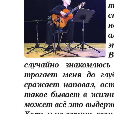
с
а
э
В
случайно знакомлюсь
трогает меня до гл
сражает наповал, ост
такое бывает в жизн
может всё это выдер
Хоть и не веришь своим