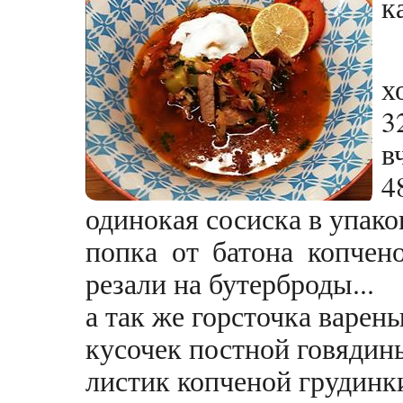
к
х
3
в
4
одинокая сосиска в упако
попка от батона копчен
резали на бутерброды...
а так же горсточка варен
кусочек постной говядины
листик копченой грудинки