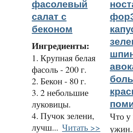
фасолевый
ност
салат с
форЭ
беконом
капу
зеле
Ингредиенты:
шпин
1. Крупная белая
авок
фасоль - 200 г.
бол
2. Бекон - 80 г.
кра
3. 2 небольшие
луковицы.
пом
4. Пучок зелени,
Что у 
лучш...
Читать >>
ужин..