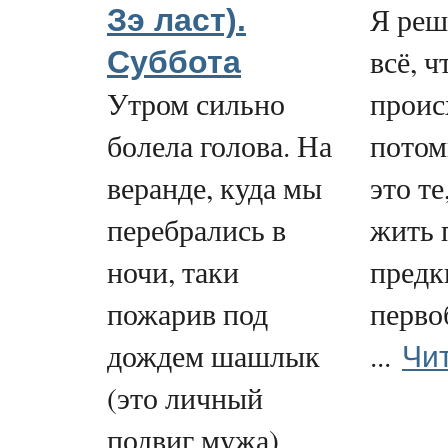
Я реш
Зэ ласт).
всё, ч
Суббота
Утром сильно
проис
болела голова. На
потом
веранде, куда мы
это те
перебрались в
жить 
ночи, таки
предк
пожарив под
перво
Чи
дождем шашлык
...
(это личный
подвиг мужа),