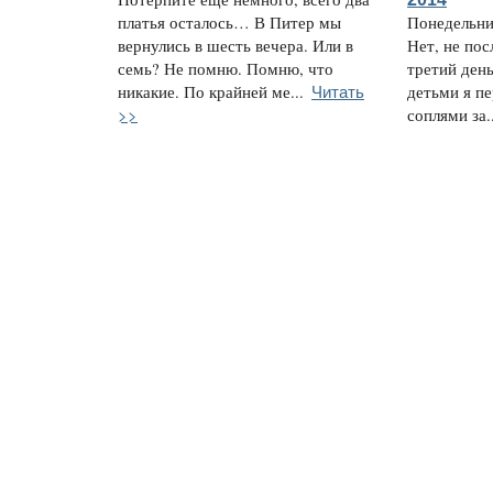
платья осталось… В Питер мы
Понедельни
вернулись в шесть вечера. Или в
Нет, не пос
семь? Не помню. Помню, что
третий ден
Читать
никакие. По крайней ме...
детьми я п
>>
соплями за..