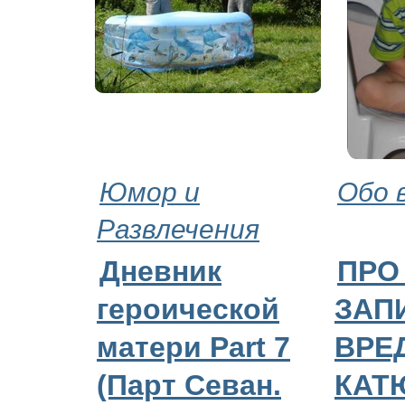
Юмор и
Обо 
Развлечения
Дневник
ПРО
героической
ЗАП
матери Part 7
ВРЕ
(Парт Севан.
КАТ