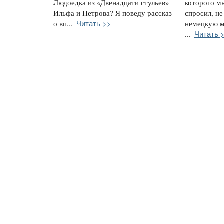
Людоедка из «Двенадцати стульев»
которого м
Ильфа и Петрова? Я поведу рассказ
спросил, не
Читать >>
о вп...
немецкую м
Читать 
...