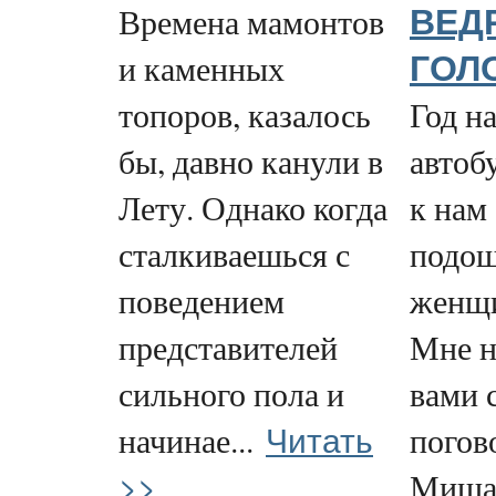
Времена мамонтов
ВЕД
и каменных
ГОЛ
топоров, казалось
Год на
бы, давно канули в
автоб
Лету. Однако когда
к нам
сталкиваешься с
подош
поведением
женщи
представителей
Мне н
сильного пола и
вами 
Читать
начинае...
погов
>>
Миша