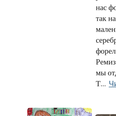
нас ф
так н
мале
сереб
форел
Ремиз
мы от
Ч
Т...