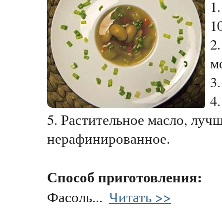
1
10
2
м
3
4
5. Растительное масло, лучш
нерафинированное.
Способ приготовления:
Фасоль...
Читать >>