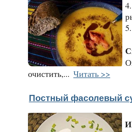
4
р
5
С
О
очистить,...
Читать >>
Постный фасолевый с
И