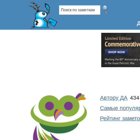
Автору ДА
43
Самые популяр
Рейтинг замет