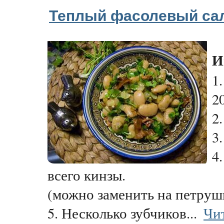
Теплый фасолевый сал
И
1
20
2.
3
4
всего кинзы.
(можно заменить на петруш
5. Несколько зубчиков...
Чи