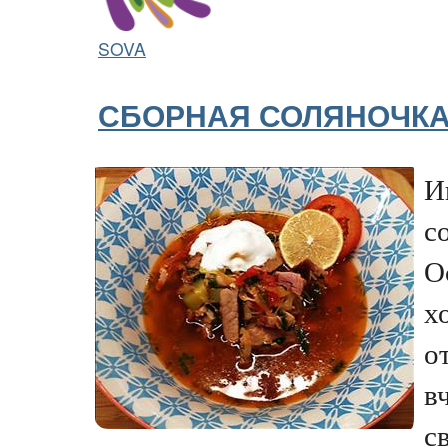
SOVA
СБОРНАЯ СОЛЯНОЧК
И
с
О
х
о
в
с