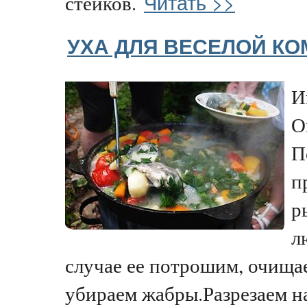
Читать >>
стейков.
УХА ДЛЯ ВЕСЕЛОЙ К
И
О
П
п
р
л
случае ее потрошим, очищае
убираем жабры.Разрезаем н