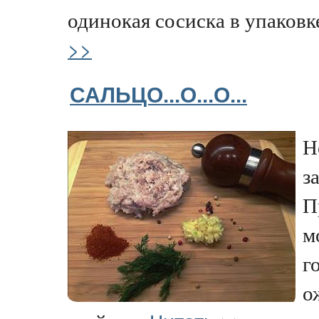
одинокая сосиска в упаковке
>>
САЛЬЦО...О...О...
Н
з
П
м
г
о