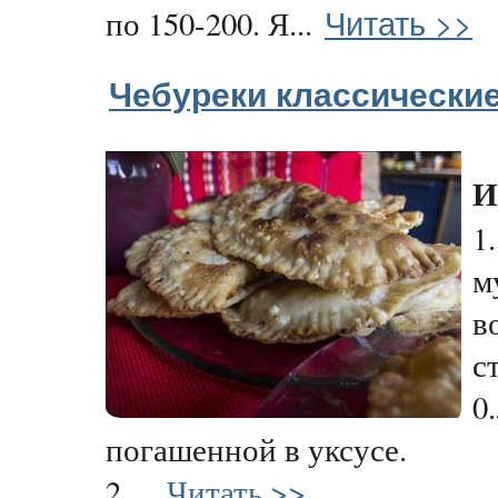
Читать >>
по 150-200. Я...
Чебуреки классически
И
1
м
в
с
0
погашенной в уксусе.
2....
Читать >>