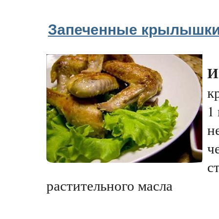
Запеченные крылышк
И
к
1
н
ч
с
растительного масла