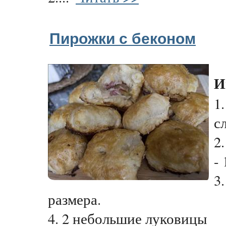
Пирожки с беконом
И
1
с
2
- 
3
размера.
4. 2 небольшие луковицы