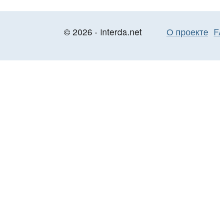
© 2026 - interda.net
О проекте
F