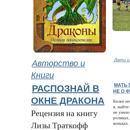
Авторство и
Дети и
Книги
МАТЬ 
РАСПОЗНАЙ В
НЕ О 
ОКНЕ ДРАКОНА
Более не
я, найти
Рецензия на книгу
не умею 
роликах,
Лизы Траткофф
коньках. 