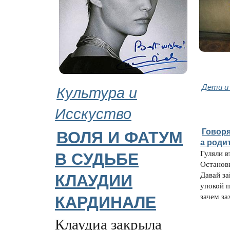
Культура и
Дети и
Исскуство
Говоря
ВОЛЯ И ФАТУМ
а роди
Гуляли в
В СУДЬБЕ
Останови
Давай за
КЛАУДИИ
упокой 
зачем за
КАРДИНАЛЕ
Клаудиа закрыла