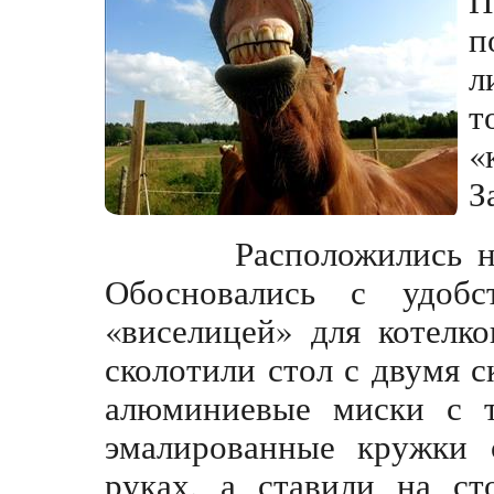
п
л
т
«
З
Расположились на к
Обосновались с удобс
«виселицей» для котелк
сколотили стол с двумя 
алюминиевые миски с 
эмалированные кружки 
руках, а ставили на ст