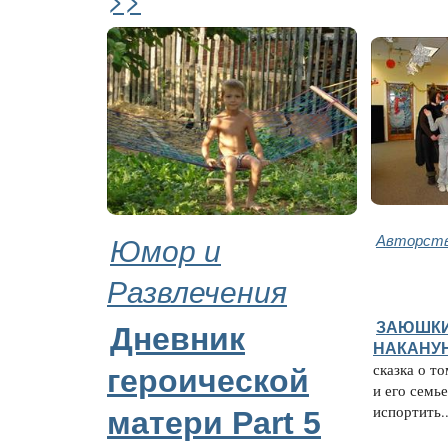
Юмор и
Авторств
Развлечения
ЗАЮШКИ
Дневник
НАКАНУН
сказка о то
героической
и его семь
испортить..
матери Part 5