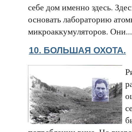
себе дом именно здесь. Зд
основать лабораторию ато
микроаккумуляторов. Они...
10. БОЛЬШАЯ ОХОТА.
Р
р
о
с
б
потреблении вина. Но вчер