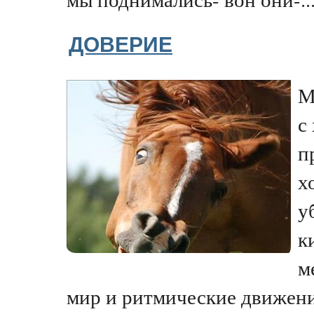
ДОВЕРИЕ
М
с
п
х
у
к
м
мир и ритмические движен