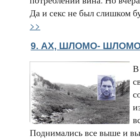
Да и секс не был слишком бу
>>
9. АХ, ШЛОМО- ШЛОМО
В
с
с
и
в
Поднимались все выше и вы