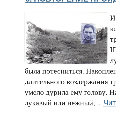
И
к
т
Ш
л
была потесниться. Накопле
длительного воздержания тр
умело дурила ему голову. Н
Чит
лукавый или нежный,...