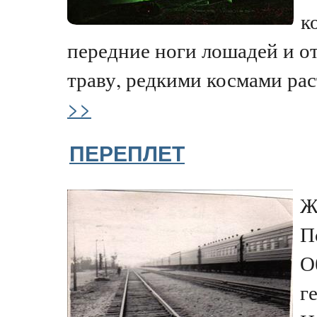
к
передние ноги лошадей и от
траву, редкими космами ра
>>
ПЕРЕПЛЕТ
Ж
П
О
г