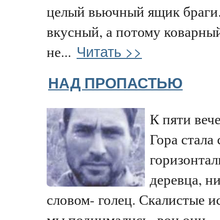
целый вьючный ящик браги.
вкусный, а потому коварный
Читать >>
не...
НАД ПРОПАСТЬЮ
К пяти веч
Гора стала
горизонтал
деревца, н
словом- голец. Скалистые и
мы поднимались- вон они-..