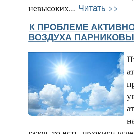
Читать >>
невысоких...
К ПРОБЛЕМЕ АКТИВНО
ВОЗДУХА ПАРНИКОВЫ
П
а
п
у
а
н
газов, то есть двуокиси угл