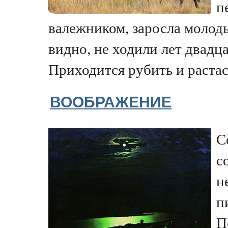
п
валежником, заросла молод
видно, не ходили лет двадц
Приходится рубить и растаск
ВООБРАЖЕНИЕ
С
с
н
п
П