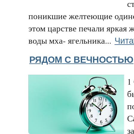
с
поникшие желтеющие одино
этом царстве печали яркая 
Чита
воды мха- ягельника...
РЯДОМ С ВЕЧНОСТЬЮ
1
б
п
С
з