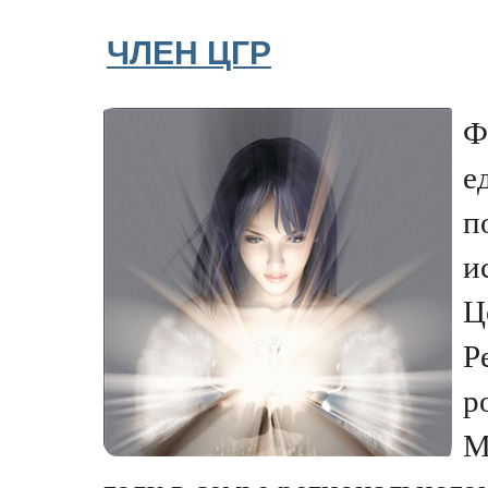
ЧЛЕН ЦГР
Ф
е
п
и
Ц
Р
р
М