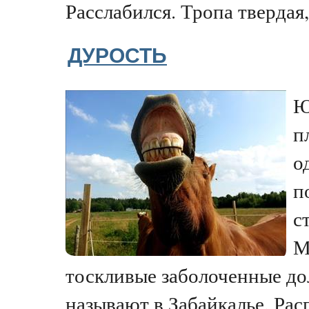
Расслабился. Тропа твердая,
ДУРОСТЬ
Ю
п
о
п
с
М
тоскливые заболоченные до
называют в Забайкалье. Рас