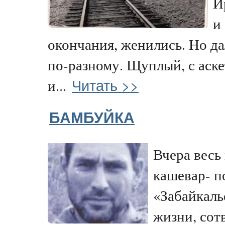
И
и
окончания, женились. Но д
по-разному. Щуплый, с аск
Читать >>
и...
БАМБУЙКА
Вчера весь
кашевар- п
«Забайкаль
жизни, сот