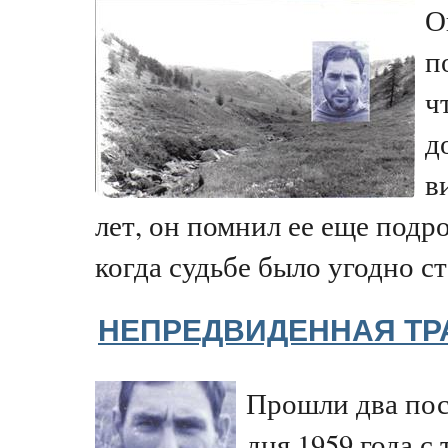
О
п
ч
д
в
лет, он помнил ее еще подро
когда судьбе было угодно ст
НЕПРЕДВИДЕННАЯ ТР
Прошли два пос
дня 1959 года с