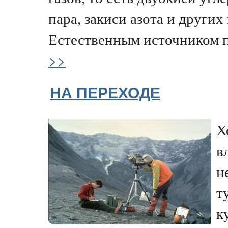
пара, закиси азота и других
Естественным источником п
>>
НА ПЕРЕХОДЕ
Х
в
н
т
к