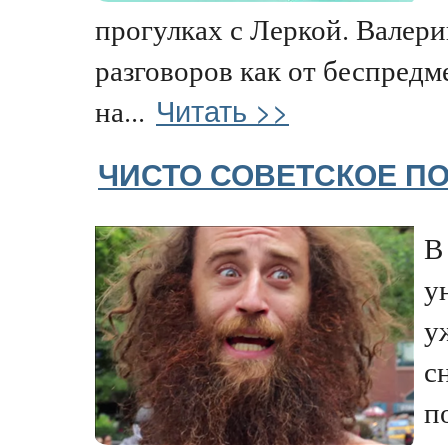
прогулках с Леркой. Валери
разговоров как от беспред
Читать >>
на...
ЧИСТО СОВЕТСКОЕ П
В
у
у
с
п