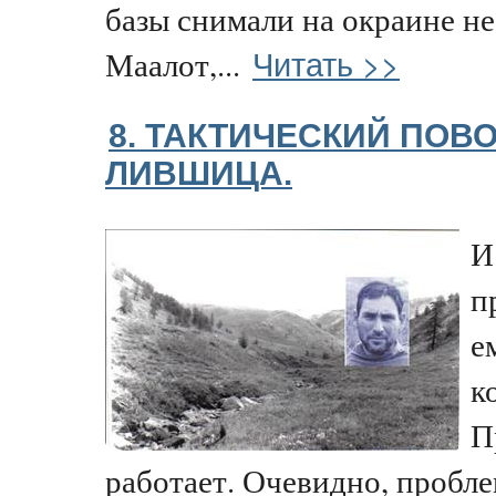
базы снимали на окраине н
Читать >>
Маалот,...
8. ТАКТИЧЕСКИЙ ПОВ
ЛИВШИЦА.
И
п
е
к
П
работает. Очевидно, пробле