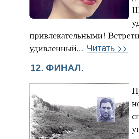
Ш
у
привлекательными! Встрети
Читать >>
удивленный...
12. ФИНАЛ.
П
н
с
у