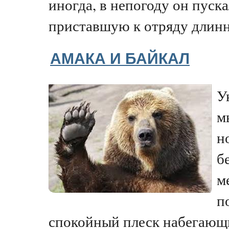
иногда, в непогоду он пуска
приставшую к отряду длинн
АМАКА И БАЙКАЛ
У
м
н
б
м
п
спокойный плеск набегающи