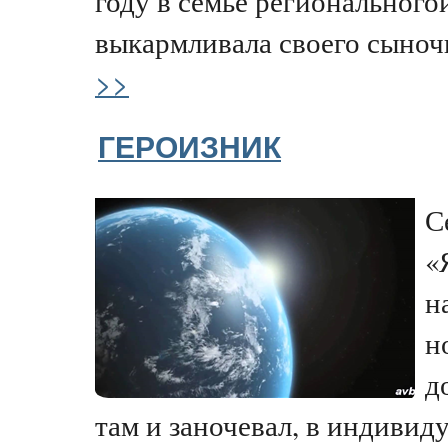
году в семье регионального
выкармливала своего сыночк
>>
ГЕРОИЗНИК
С
«
н
н
д
там и заночевал, в индивид