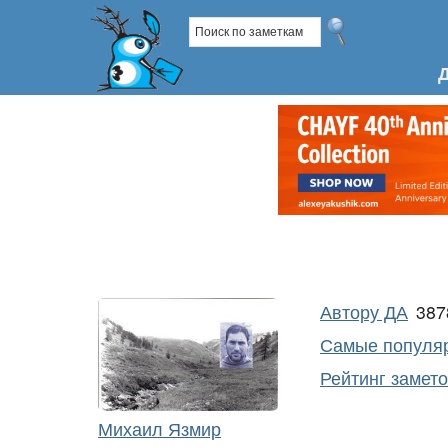
Автору ДА
38
Самые популяр
Рейтинг замет
Михаил Язмир