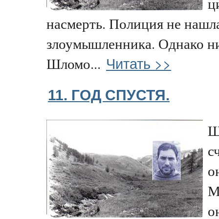
ц
насмерть. Полиция не нашл
злоумышленника. Однако ни 
Читать >>
Шломо...
11. ГОД СПУСТЯ.
Ш
с
о
М
о