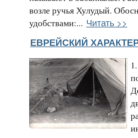
возле ручья Хулудый. Обосн
Читать >>
удобствами:...
ЕВРЕЙСКИЙ ХАРАКТЕ
1
п
Д
д
р
и