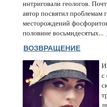
интриговали геологов. Почт
автор посвятил проблемам г
месторождений фосфоритов
половине восьмидесятых...
ВОЗВРАЩЕНИЕ
И
с
с
т
д