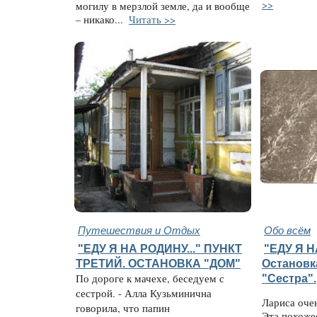
>>
могилу в мерзлой земле, да и вообще
– никако...
Читать >>
Путешествия и Отдых
Обо всём
"ЕДУ Я НА РОДИНУ..." ПУНКТ
"ЕДУ Я Н
ТРЕТИЙ. ОСТАНОВКА "ДОМ"
Остановк
По дороге к мачехе, беседуем с
"Сестра".
сестрой. - Алла Кузьминична
Лариса оче
говорила, что папин
Эта похожес