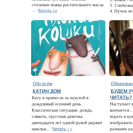
столовая ложка растительного масла
3. 2 неболь
...
Читать >>
4. Пучок зе
Обо всём
Образован
КАТИН ДОМ
БУДЕМ У
Кату я принесла за пазухой в
ЧИТАТЬ?
дождливый осенний день.
Наступает в
Классическая ситуация: дождь,
кончается.
слякоть, грустная девочка
играть в ку
двенадцати лет одной рукой держит
изображать 
Читать >>
школьн...
разными ал