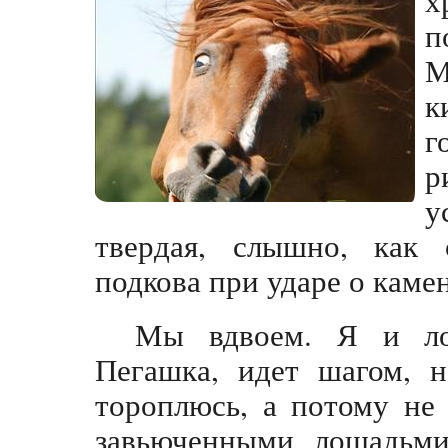
п
М
к
г
р
у
твердая, слышно, как 
подкова при ударе о каме
Мы вдвоем. Я и ло
Пегашка, идет шагом, н
тороплюсь, а потому не
завьюченными лошадьми