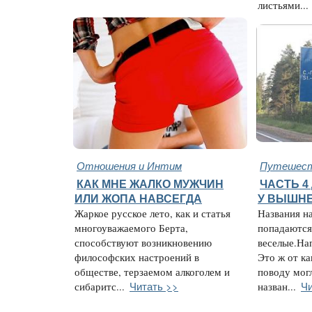
листьями...
Отношения и Интим
Путешест
КАК МНЕ ЖАЛКО МУЖЧИН
ЧАСТЬ 4
ИЛИ ЖОПА НАВСЕГДА
У ВЫШНЕ
Жаркое русское лето, как и статья
Названия н
многоуважаемого Берта,
попадаются
способствуют возникновению
веселые.На
философских настроений в
Это ж от ка
обществе, терзаемом алкоголем и
поводу мог
Читать >>
Чи
сибаритс...
назван...