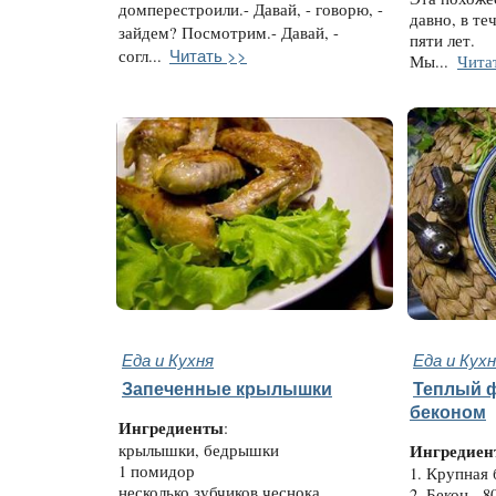
домперестроили.- Давай, - говорю, -
давно, в те
зайдем? Посмотрим.- Давай, -
пяти лет.
Читать >>
согл...
Мы...
Чита
Еда и Кухня
Еда и Кух
Запеченные крылышки
Теплый ф
беконом
Ингредиенты
:
крылышки, бедрышки
Ингредиен
1 помидор
1. Крупная 
несколько зубчиков чеснока
2. Бекон - 80