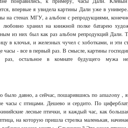
не понравились, к примеру, часы Дали. Клевый
тся, впервые я увидела картины Дали уже в универе.
ны на стенах МГУ, а альбом с репродукциями, конеч
ч, любовно хранил на книжной полке батарею худо
ным из них был ка
к раз альбом репродукций Дали. Т
ицу в клочья, и железных чучел с хоботками, и эти с
е часы - все в первый раз. В смысле, картины господи
й раз, остальное в комнате будущего мужа н
то было давно, а сейчас, пошарившись по amazonу , я
е часы с птицами. Дешево и сердито. По цифербла
инийские лесные птички, и каждый час, как большая 
птица, на которую пришла стрелка маленькая, начинае
и ребенка можно учить: «Слышишь? Это какая птичка