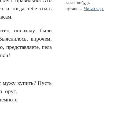
какая-нибудь
ет и тогда тебе спать
Читать >>
путани...
часам.
птиц поначалу были
Выяснилось, впрочем,
о, представляете, пела
inch!
ет мужу купить? Пусть
о орут,
темноте