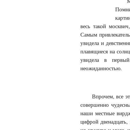
М
Помни
карти
весь такой москви
Самым привлекатель
увидела и девственн
плавящиеся на солнц
увидела в первы
неожиданностью.
Впрочем, все э
совершенно чудесны
наши местные вирдж
цифрой двенадцать, 
но красиво и мило, 