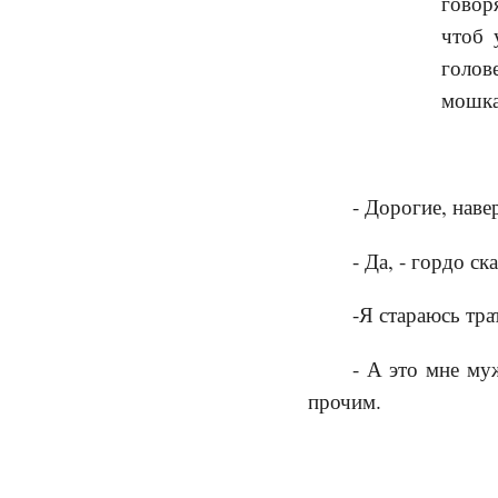
говор
чтоб 
голов
мошка
- Дорогие, наве
- Да, - гордо ск
-Я стараюсь трат
- А это мне му
прочим.