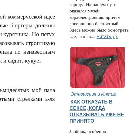
городу. На нашем пути
оказался музей
вой коммерческой идее
кораблестроения, причем
совершенно бесплатный.
чные бюргеры должны
Здесь можно было осмотреть
н курятника. Но петух
Читать >>
все, что св...
засовывать строптивую
опала по неизвестным
 и сидит, кукует.
осьмидесятых мой папа
Отношения и Интим
отыми стрелками а-ля
КАК ОТКАЗАТЬ В
СЕКСЕ, КОГДА
ОТКАЗЫВАТЬ УЖЕ НЕ
ПРИНЯТО
Любовь, особенно