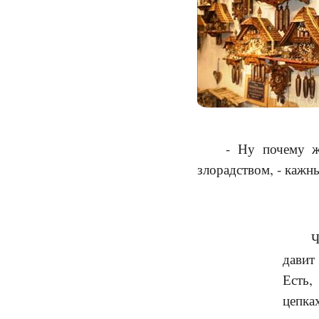
- Ну почему же
злорадством, - кажн
Ч
давит
Есть,
цепка