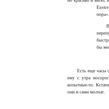
Easte
пора»
В
переп
быстро
бы мне
Есть еще часы 
ему с утра
носоро
копытные-то. Кстати
они и сами молчат.