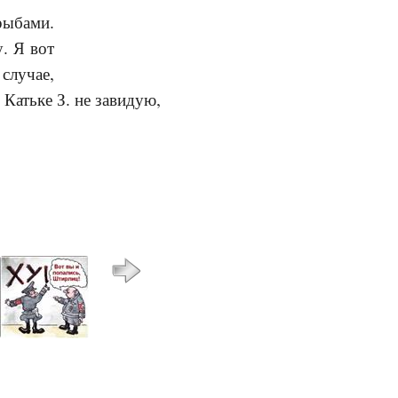
рыбами.
. Я вот
случае,
 Катьке З. не завидую,