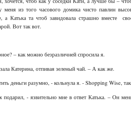
я, хочется, чтоб как у соседки Кати, а лучше бы – чт
у меня из того часового домика чисто павлин высо
е, а Катька та чтоб завидовала страшно вместе сво
рой. Вот так вот.
рное? – как можно безразличней спросила я.
азала Катерина, отпивая зеленый чай. – А как же.
ить деньги разумно, - кольнула я. - Shopping Wise, так
ж подарил, - язвительно мне в ответ Катька. – Он ме