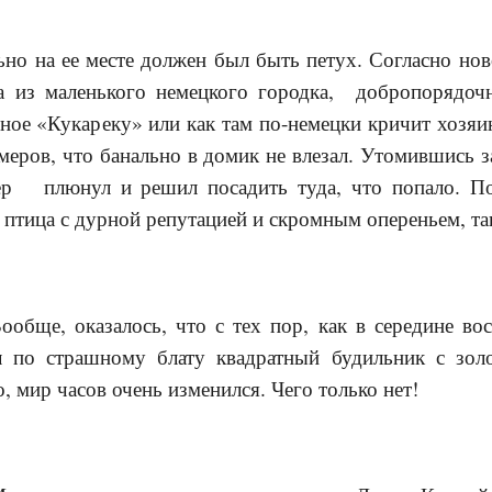
льно на ее месте должен был быть петух. Согласно но
ра из маленького немецкого городка, добропорядо
ое «Кукареку» или как там по-немецки кричит хозяи
меров, что банально в домик не влезал. Утомившись 
тер плюнул и решил посадить туда, что попало. П
птица с дурной репутацией и скромным опереньем, так
ообще, оказалось, что с тех пор, как в середине в
л по страшному блату квадратный будильник с зол
, мир часов очень изменился. Чего только нет!