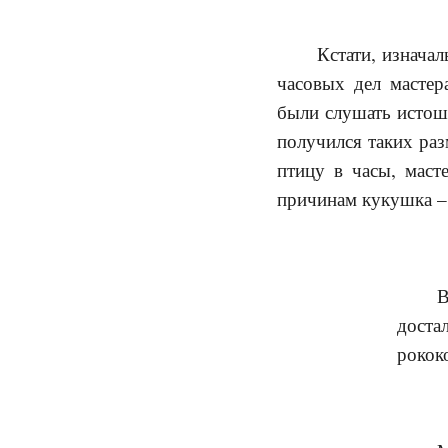
Кстати, изнача
часовых дел масте
были слушать истошн
получился таких раз
птицу в часы, мас
причинам кукушка – 
В
доста
рококо