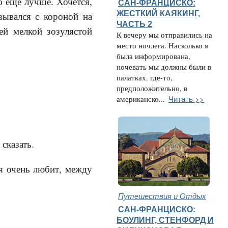
об еще лучше. Хочется,
САН-ФРАНЦИСКО:
ЖЕСТКИЙ КАЯКИНГ,
вывался с короной на
ЧАСТЬ 2
ей мелкой зозулястой
К вечеру мы отправились на
место ночлега. Насколько я
была информирована,
ночевать мы должны были в
палатках, где-то,
предположительно, в
Читать >>
американско...
 сказать.
ня очень любит, между
Путешествия и Отдых
САН-ФРАНЦИСКО:
БОУЛИНГ, СТЕНФОРД И