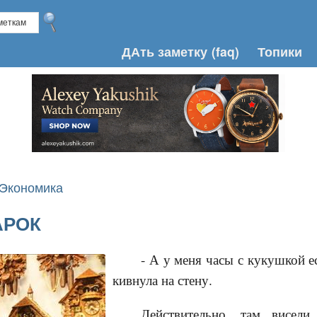
ДАть заметку
(faq)
Топики
 Экономика
АРОК
- А у меня часы с кукушкой ест
кивнула на стену.
Действительно, там висел