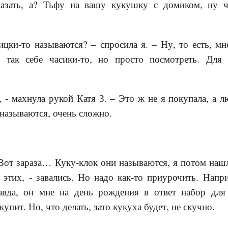
казать, а? Тьфу на вашу кукушку с домиком, ну ч
ицки-то называются? – спросила я. – Ну, то есть, мн
, так себе часики-то, но просто посмотреть. Для
, - махнула рукой Катя З. – Это ж не я покупала, а 
называются, очень сложно.
от зараза… Куку-клок они называются, я потом нашл
в этих, - завались. Но надо как-то приурочить. Нап
авда, он мне на день рождения в ответ набор для
пит. Но, что делать, зато кукуха будет, не скучно.