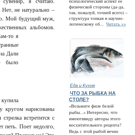
 сувенир, я считаю.
психологический аспект ее
физической стороны (да-да,
 Нет, не натурально –
так, пожалуй, точней всего) –
но. Мой будущий муж,
структура тонкая и научно-
логическому об...
Читать >>
жественных альбомов.
ам-то я
транные
на Дали
е было
Еда и Кухня
ЧТО ЗА РЫБКА НА
 купила
СТОЛЕ?
«Возьмите филе белой
ту кругом нарисованы
рыбы...» Интересно, что
стрелка встретится с
имеютввиду авторы этого
восхитительного рецепта?
т петь. Поет недолго,
Ведь с этой рыбой вечно
 поет? Правильно! Это