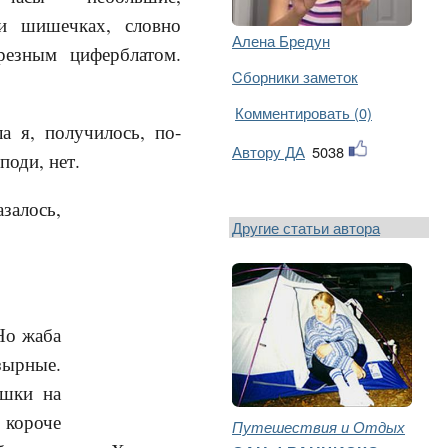
 и шишечках, словно
Алена Бредун
резным циферблатом.
Cборники заметок
Комментировать (0)
ла я, получилось, по-
Автору ДА
5038
поди, нет.
залось,
Другие статьи автора
Но жаба
зырные.
ишки на
 короче
Путешествия и Отдых