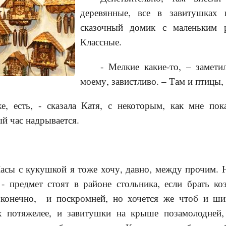
деревянные, все в завитушках
сказочный домик с маленьким 
Классные.
- Мелкие какие-то, – замети
моему, завистливо. – Там и птицы, 
, есть, - сказала Катя, с некоторым, как мне пока
ый час надрывается.
асы с кукушкой я тоже хочу, давно, между прочим. 
 - предмет стоят в районе стольника, если брать ко
 конечно, и поскромней, но хочется же чтоб и ш
х потяжелее, и завитушки на крыше позамолодней,