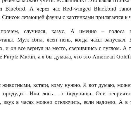
rn Bluebird. А через
час Red-winged Blackbird запо
. Список летающей фауны с картинками прилагается к 
прочем, случился, казус. А именно – голоса 
утаны. Муж сбил, ясен пень, когда часы запускал. 
, и он все вернул на место, сверившись с гуглом. А т
 Purple Martin, а я бы думала, что это American Goldf
с животными, кстати, кому нужно. Я вот думаю, мож
г продудит. Или лось – с бодунища. Они неприятн
, звук в часах можно отключить, если надоело. А в 