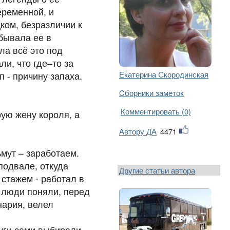
еременной, и
ком, безразличии к
абывала ее в
ла всё это под
ли, что где–то за
Екатерина Скородинская
 - причину запаха.
Cборники заметок
Комментировать (0)
рую жену короля, а
Автору ДА
4471
ьмут – заработаем.
подвале, откуда
Другие статьи автора
 стажем - работал в
 люди поняли, перед
нария, велел
уги сами выбирали