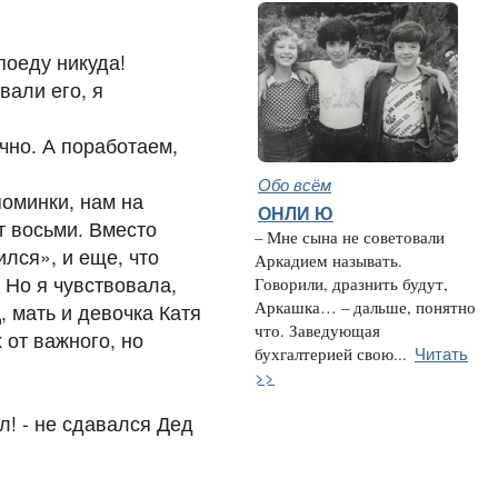
 поеду никуда!
вали его, я
очно. А поработаем,
Обо всём
поминки, нам на
ОНЛИ Ю
т восьми. Вместо
– Мне сына не советовали
ился», и еще, что
Аркадием называть.
 Но я чувствовала,
Говорили, дразнить будут,
Аркашка… – дальше, понятно
, мать и девочка Катя
что. Заведующая
от важного, но
Читать
бухгалтерией свою...
>>
л! - не сдавался Дед