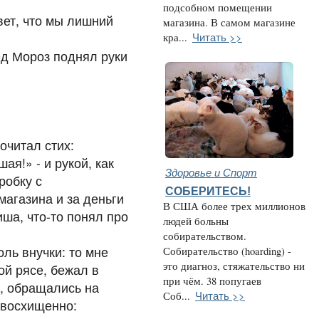
подсобном помещении
вет, что мы лишний
магазина. В самом магазине
Читать >>
кра...
ед Мороз поднял руки
очитал стих:
ая!» - и рукой, как
Здоровье и Спорт
робку с
СОБЕРИТЕСЬ!
магазина и за деньги
В США более трех миллионов
иша, что-то понял про
людей больны
собирательством.
ль внучки: то мне
Собирательство (hoarding) -
это диагноз, стяжательство ни
ой рясе, бежал в
при чём. 38 попугаев
е, обращались на
Читать >>
Соб...
л восхищенно: