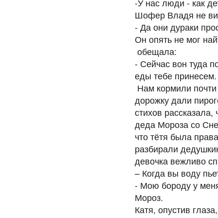
-У нас люди - как де
Шофер Владя не вид
- Да они дураки про
Он опять не мог най
обещала:
- Сейчас вон туда п
еды тебе принесем.
Нам кормили почти 
дорожку дали пирого
стихов рассказала, 
деда Мороза со Снег
что тётя была права
разбирали дедушкин
девочка вежливо 
– Когда вы воду пь
- Мою бороду у мен
Мороз.
Катя, опустив глаза