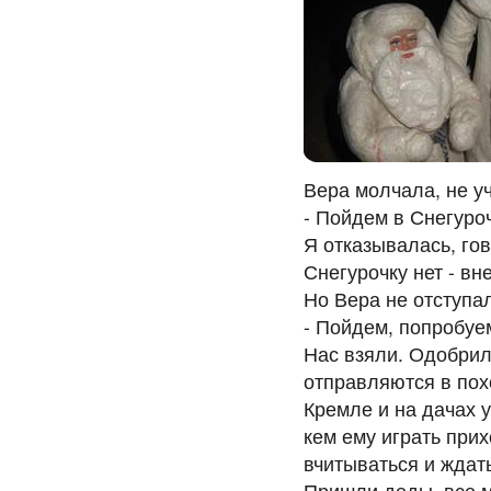
Вера молчала, не у
- Пойдем в Снегуроч
Я отказывалась, гов
Снегурочку нет - вн
Но Вера не отступал
- Пойдем, попробуем
Нас взяли. Одобрил
отправляются в пох
Кремле и на дачах 
кем ему играть при
вчитываться и ждат
Пришли деды, все м