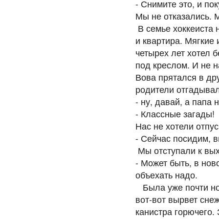
- Снимите это, и по
Мы не отказались. М
В семье хоккеиста 
и квартира. Мягкие 
четырех лет хотел б
под креслом. И не н
Вова прятался в дру
родители отгадывал
- ну, давай, а папа
- Классные загады!
Нас не хотели отпу
- Сейчас посидим, 
Мы отступали к вых
- Может быть, в нов
объехать надо.
Была уже почти ночь
вот-вот вырвет сне
канистра горючего.