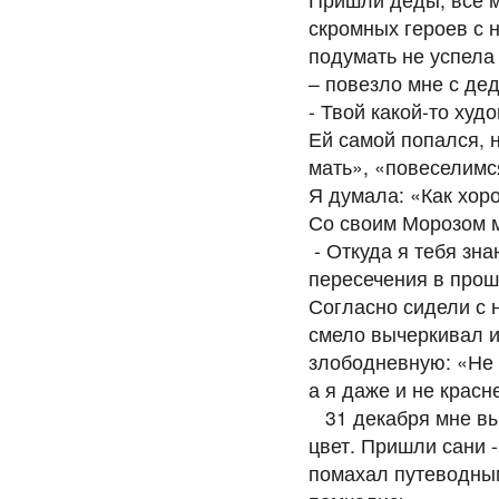
скромных героев с 
подумать не успела 
– повезло мне с дед
- Твой какой-то худ
Ей самой попался, н
мать», «повеселимс
Я думала: «Как хорош
Со своим Морозом м
- Откуда я тебя зн
пересечения в прош
Согласно сидели с 
смело вычеркивал и
злободневную: «Не 
а я даже и не кра
31 декабря мне выд
цвет. Пришли сани 
помахал путеводным