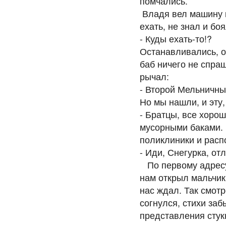
помчались.
Владя вел машину ка
ехать, не знал и бо
- Куды ехать-то!?
Останавливались, о
баб ничего не спраш
рычал:
- Второй Мельничный
Но мы нашли, и эту,
- Братцы, все хорош
мусорными баками. 
поликлиники и расп
- Иди, Снегур
По первому адресу,
нам открыл мальчик
нас ждал. Так смотр
согнулся, стихи заб
представления стук