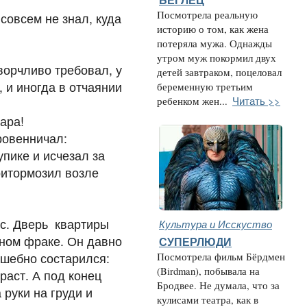
БЕГЛЕЦ
Посмотрела реальную
совсем не знал, куда
историю о том, как жена
потеряла мужа. Однажды
утром муж покормил двух
ворчливо требовал, у
детей завтраком, поцеловал
 и иногда в отчаянии
беременную третьим
Читать >>
ребенком жен...
ара!
ровенничал:
упике и исчезал за
ритормозил возле
с. Дверь квартиры
Культура и Исскуство
рном фраке. Он давно
СУПЕРЛЮДИ
олшебно состарился:
Посмотрела фильм Бёрдмен
(Birdman), побывала на
раст. А под конец
Бродвее. Не думала, что за
руки на груди и
кулисами театра, как в