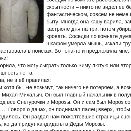
скрытности – никто не видел ее б
фантастическом, совсем не немец
быту. Иногда она кашу варила, з
кастрюле дня на три, потом убира
кровать. Соседки по комнате дума
шкафом умерла мышь, искали труп
частвовала в поисках. Вот она-то и предложила мне:
ки!
орила, что могу сыграть только Зиму лютую или вто
ешность не та.
а, не в её правилах:
 хотя бы. Не возьмут, так ничего не потеряем, а воз
 Михал Михалыч. Он был главный начальник в полу
од все Снегурочки и Морозы. Он и сам был Мороз со
у… Говоря о дачах, он поднимал палец вверх, чтобы
ходилось. Он раздал нам пожелтевшие страницы сце
ь, когда придут кандидаты в Деды Морозы.
альчики. В жизни выбирают женщины. Все мои подр