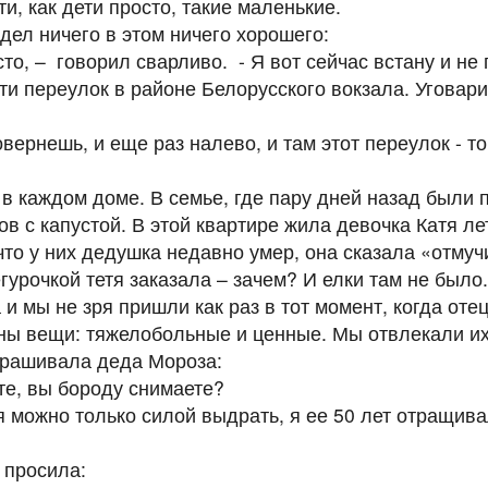
ти, как дети просто, такие маленькие.
ел ничего в этом ничего хорошего:
сто, – говорил сварливо. - Я вот сейчас встану и не
ти переулок в районе Белорусского вокзала. Уговари
овернешь, и еще раз налево, и там этот переулок - т
в каждом доме. В семье, где пару дней назад были 
в с капустой. В этой квартире жила девочка Катя ле
что у них дедушка недавно умер, она сказала «отмуч
урочкой тетя заказала – зачем? И елки там не было.
 и мы не зря пришли как раз в тот момент, когда отец
ы вещи: тяжелобольные и ценные. Мы отвлекали их 
спрашивала деда Мороза:
ете, вы бороду снимаете?
я можно только силой выдрать, я ее 50 лет отращива
, просила: