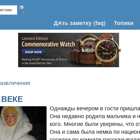
ДАть заметку
(faq)
Топики
азвлечения
 ВЕКЕ
Однажды вечером в гости пришла
Она недавно родила мальчика и н
кого. Многие были уверены, что о
Она и сама была немка по национ
соседки по комнате рассказывали