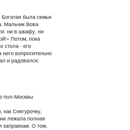
.
. Богатая была семья
а. Мальчик Вова
ти: ни в шкафу, ни
ой!» Потом, пока
 стола - его
а него вопросительно
отал и радовался:
ще пол-Москвы
, как Снегурочку,
нии лежала полная
 заправкам. О том,