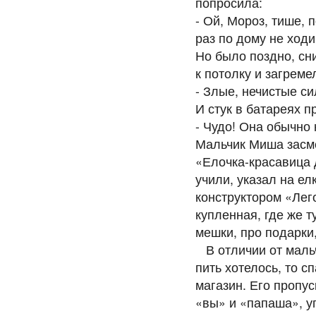
попросила:
- Ой, Мороз, тише, 
раз по дому не ходи
Но было поздно, сн
к потолку и загреме
- Злые, нечистые си
И стук в батареях п
- Чудо! Она обычно 
Мальчик Миша засме
«Елочка-красавица д
учили, указал на ел
конструктором «Лего
купленная, где же т
мешки, про подарки,
В отличии от мальчи
пить хотелось, то с
магазин. Его пропус
«вы» и «папаша», у