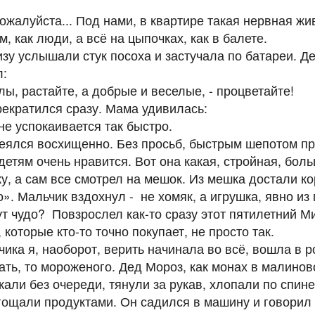
пожалуйста... Под нами, в квартире такая нервная жи
м, как люди, а всё на цыпочках, как в балете.
изу услышали стук посоха и застучала по батареи. Д
л:
лы, растайте, а добрые и веселые, - процветайте!
рекратился сразу. Мама удивилась:
не успокаивается так быстро.
ялся восхищенно. Без просьб, быстрым шепотом пр
етям очень нравится. Вот она какая, стройная, больш
ку, а сам все смотрел на мешок. Из мешка достали ко
». Мальчик вздохнул - не хомяк, а игрушка, явно из 
ут чудо? Повзрослел как-то сразу этот пятилетний М
 которые кто-то точно покупает, не просто так.
ка я, наоборот, верить начинала во всё, вошла в ро
пать, то мороженого. Дед Мороз, как монах в малинов
кали без очереди, тянули за рукав, хлопали по спин
гощали продуктами. Он садился в машину и говори