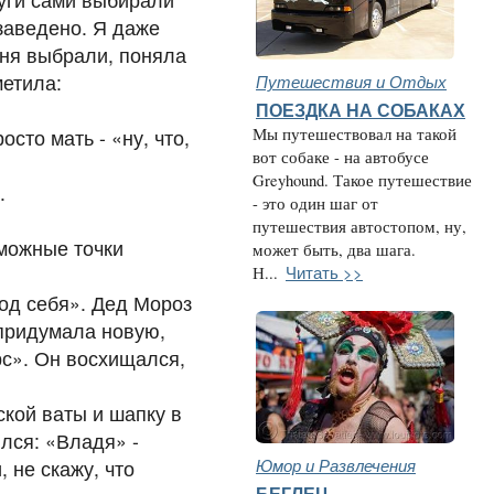
заведено. Я даже
еня выбрали, поняла
метила:
Путешествия и Отдых
ПОЕЗДКА НА СОБАКАХ
сто мать - «ну, что,
Мы путешествовал на такой
вот собаке - на автобусе
Greyhound. Такое путешествие
.
- это один шаг от
путешествия автостопом, ну,
зможные точки
может быть, два шага.
Читать >>
Н...
од себя». Дед Мороз
 придумала новую,
с». Он восхищался,
кой ваты и шапку в
лся: «Владя» -
Юмор и Развлечения
 не скажу, что