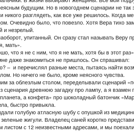
неясным будущим. Но в новогоднем сценарии не так 
и никого разглядеть, как все уже решилось. Когда м
ом. Очевидно было, что повезло. Хотя Вера тихо за
ой и незрелый.
аоборот, упитанный. Он сразу стал называть Веру про
я, мать».
о, что я не с ним, что я не мать, хотя бы в этот раз»
не даже знакомиться не пришлось. Он спрашивал:
аю? – и перечислял разные места, пытаясь найти во
лом. Но ничего не было, кроме неясного чувства.
ним за облезлым столом, переделывали сценарий «п
з сценария древнюю загадку про лампу, а я взамен
планета, а конфета» про шоколадный батончик «Мар
снела, быстро привыкла.
али голубую атласную шубу с опушкой из медицинс
- зеленые жигули. Владелец саней коротко представи
 листом с 12 неизвестными адресами, и мы поехали,