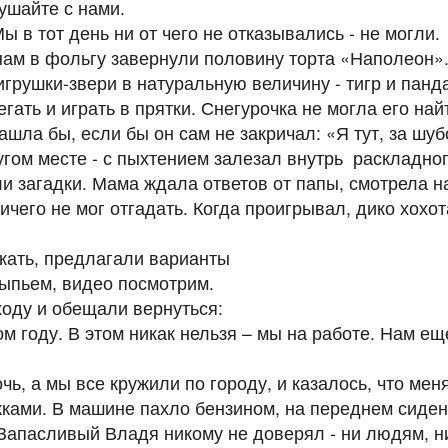
кушайте с нами.
ы в тот день ни от чего не отказывались - не могли
нам в фольгу завернули половину торта «Наполеон»
игрушки-звери в натуральную величину - тигр и панд
егать и играть в прятки. Снегурочка не могла его най
ашла бы, если бы он сам не закричал: «Я тут, за шуб
гом месте - с пыхтением залезал внутрь раскладного
и загадки. Мама ждала ответов от папы, смотрела н
 ничего не мог отгадать. Когда проигрывал, дико хох
скать, предлагали варианты
выпьем, видео посмотрим.
оду и обещали вернуться:
ом году. В этом никак нельзя – мы на работе. Нам е
, а мы все кружили по городу, и казалось, что меня
жками. В машине пахло бензином, на переднем сиде
 Запасливый Владя никому не доверял - ни людям, ни