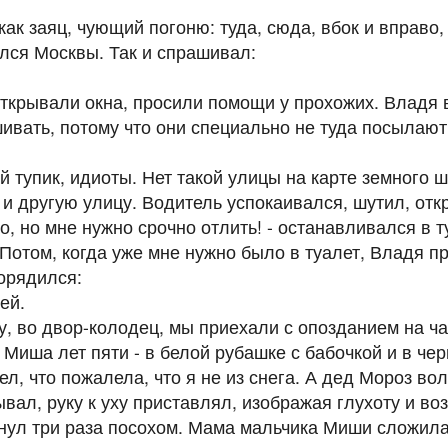
к заяц, чующий погоню: туда, сюда, вбок и вправо, 
ялся Москвы. Так и спрашивал:
ткрывали окна, просили помощи у прохожих. Владя 
ивать, потому что они специально не туда посылают,
 тупик, идиоты. Нет такой улицы на карте земного ш
 и другую улицу. Водитель успокаивался, шутил, отк
о, но мне нужно срочно отлить! - останавливался в т
Потом, когда уже мне нужно было в туалет, Владя п
орядился:
ка, отлей.
 во двор-колодец, мы приехали с опозданием на ча
 Миша лет пяти - в белой рубашке с бабочкой и в че
ел, что пожалела, что я не из снега. А дед Мороз в
ывал, руку к уху приставлял, изображая глухоту и воз
нул три раза посохом. Мама мальчика Миши сложила 