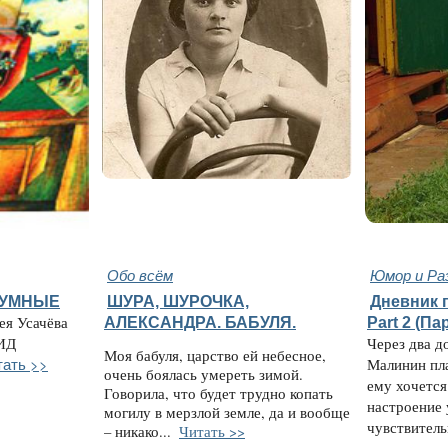
Обо всём
Юмор и Ра
ЗУМНЫЕ
ШУРА, ШУРОЧКА,
Дневник 
ея Усачёва
АЛЕКСАНДРА. БАБУЛЯ.
Part 2 (Па
 ИД
Через два д
Моя бабуля, царство ей небесное,
тать >>
Малинин пла
очень боялась умереть зимой.
ему хочется
Говорила, что будет трудно копать
настроение 
могилу в мерзлой земле, да и вообще
чувствительн
– никако...
Читать >>