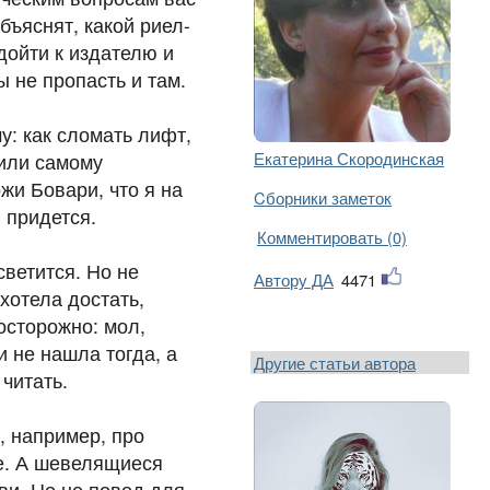
бъяснят, какой риел­
одойти к издателю и
ы не пропасть и там.
у: как сломать лифт,
Екатерина Скородинская
 или самому
жи Бовари, что я на
Cборники заметок
 придется.
Комментировать (0)
светится. Но не
Автору ДА
4471
хотела достать,
сторожно: мол,
и не нашла тогда, а
Другие статьи автора
 читать.
, например, про
ше. А шевелящиеся
ви. Но не повод для