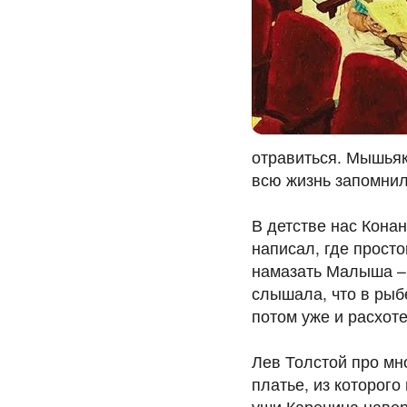
отравиться. Мышьяк
всю жизнь запомнил
В детстве нас Конан
написал, где просто
намазать Малыша –
слышала, что в рыбе
потом уже и расхоте
Лев Толстой про мно
платье, из которого
уши Каренина навер