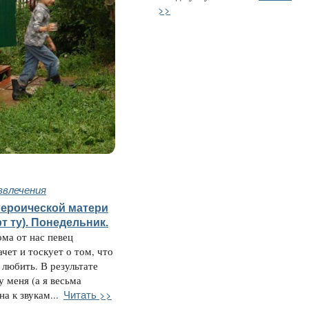
>>
звлечения
героической матери
рт ту). Понедельник.
ома от нас певец
чет и тоскует о том, что
 любить. В результате
у меня (а я весьма
Читать >>
а к звукам...