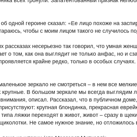
об одной героине сказал: «Ее лицо похоже на заспи
тараюсь, чтобы с моим лицом такого не случилось п
х рассказах несерьезно так говорил, что умная жен
ает о том, как она выглядит не только анфас, но и сз
проявляется крайне редко, только в особых случаях.
маленькое зеркало не смотреться – в нем все мелкие
 крупные. В большом зеркале мы всегда выглядим л
нимания, описал. Рассказал, что в публичном доме,
присутствуют: крупная блондинка, прекрасная еврейк
ипа ляжки переходят в живот, живот – сразу в щеки,
щиколотки. Не самое нужное знание, но отложилось 