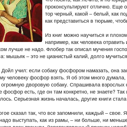
проконсультируют отлично. Еще о
тор черный, какой – белый, как п
как представиться в тюрьме, чтоб
Из книг можно научиться и плохом
например, как человека отравить
ом лучше не надо. Флобер так описал мучения госпо
а: мышьяк – это не цианистый калий, долго мучиться
 Дойл учил: если собаку фосфором намазать, она за
му человеку фосфор взять. Я об этом много думала, 
 огромную дворовую собаку. Спрашивала взрослых о
 фосфор есть, где он там конкретно, не знаете? Так 
лось. Серьезная жизнь началась, другие книги стала
гое сказал так, что все запомнили, каждый – свое. Я
 надо выступать, как из рамы, – ни больше, ни мень
няка всех тронули. Запатентованный признак нелюб