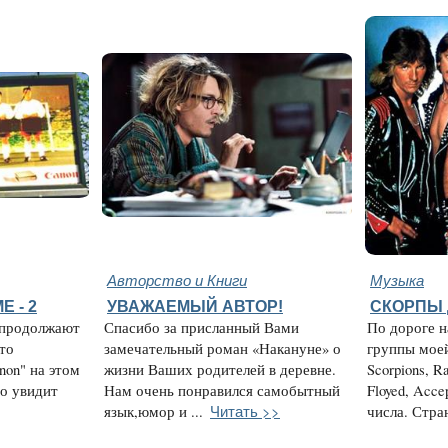
Авторство и Книги
Музыка
 - 2
УВАЖАЕМЫЙ АВТОР!
СКОРПЫ 
 продолжают
Спасибо за присланный Вами
По дороге н
что
замечательный роман «Накануне» о
группы мое
non" на этом
жизни Ваших родителей в деревне.
Scorpions, R
о увидит
Нам очень понравился самобытный
Floyed, Acce
Читать >>
язык,юмор и ...
числа. Стран