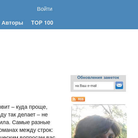
Войти
Авторы
TOP 100
Обновления заметок
овит – куда проще,
ду так делает – не
чила. Самые разные
романах между строк:
дическим вопросам вас