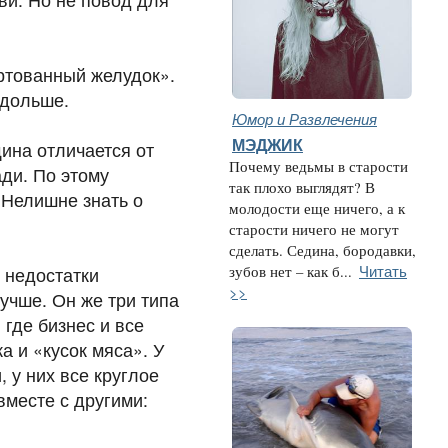
ртованный желудок».
одольше.
Юмор и Развлечения
МЭДЖИК
щина отличается от
Почему ведьмы в старости
ади. По этому
так плохо выглядят? В
 Нелишне знать о
молодости еще ничего, а к
старости ничего не могут
сделать. Седина, бородавки,
Читать
 недостатки
зубов нет – как б...
>>
учше. Он же три типа
 где бизнес и все
а и «кусок мяса». У
 у них все круглое
вместе с другими: