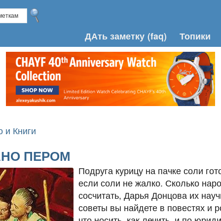
ДАть заметку
(faq)
Топики
о и Книги
АНО ПЕРОМ
Подруга курицу на пачке соли гот
если соли не жалко. Сколько наро
сосчитать, Дарья Донцова их нау
советы вы найдете в повестях и 
что носить, как лечить, и по юри