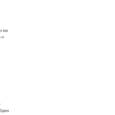
о ни
 о
е
 Один