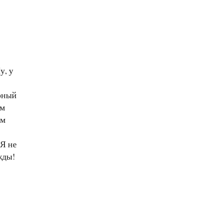
у, у
ёрный
ём
ём
 Я не
жды!