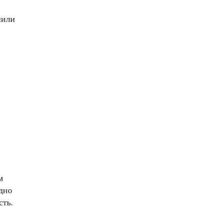
шили
м
дно
сть.