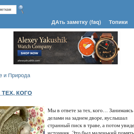
ДАть заметку
(faq)
Топики
 и Природа
 ТЕХ, КОГО
Мы в ответе за тех, кого… Занимаясь
делами на заднем дворе, яуслышал
странный писк в траве, а потом увид
источник. Это был маленький помят