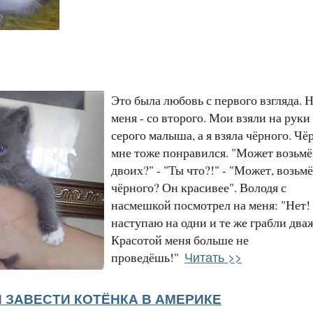
Это была любовь с первого взгляда. Н
меня - со второго. Мои взяли на руки
серого малыша, а я взяла чёрного. Ч
мне тоже понравился. "Может возьм
двоих?" - "Ты что?!" - "Может, возьм
чёрного? Он красивее". Володя с
насмешкой посмотрел на меня: "Нет!
наступаю на одни и те же грабли два
Красотой меня больше не
Читать >>
проведёшь!"
 ЗАВЕСТИ КОТЁНКА В AМEPИКE