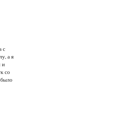
а с
у, а я
 и
к со
 было