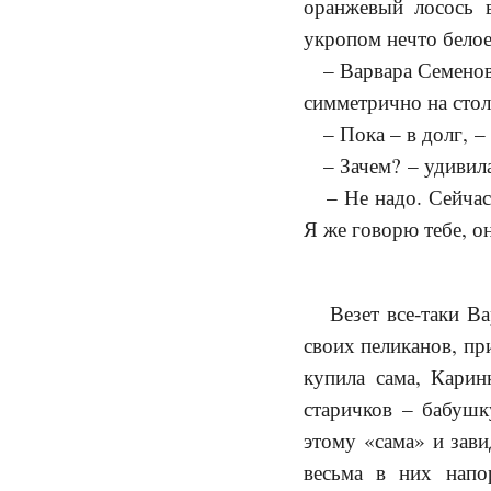
оранжевый лосось 
укропом нечто белое
– Варвара Семеновна
симметрично на стол
– Пока – в долг, – 
– Зачем? – удивилась
– Не надо. Сейчас п
Я же говорю тебе, он
Везет все-таки Варь
своих пеликанов, пр
купила сама, Карин
старичков – бабушк
этому «сама» и зави
весьма в них напо