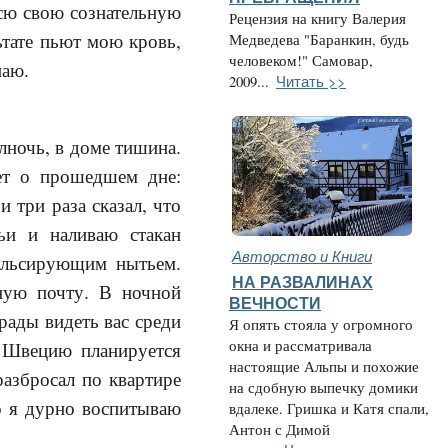
всю свою сознательную
Рецензия на книгу Валерия
ьтате пьют мою кровь,
Медведева "Баранкин, будь
человеком!" Самовар,
паю.
Читать >>
2009...
ночь, в доме тишина.
чет о прошедшем дне:
 три раза сказал, что
ьи и наливаю стакан
Авторство и Книги
пульсирующим нытьем.
НА РАЗВАЛИНАХ
нную почту. В ночной
ВЕЧНОСТИ
рады видеть вас среди
Я опять стояла у огромного
окна и рассматривала
 Швецию планируется
настоящие Альпы и похожие
азбросал по квартире
на сдобную выпечку домики
то я дурно воспитываю
вдалеке. Гришка и Катя спали,
Антон с Димой