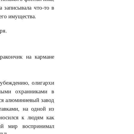
а записывала что-то в
его имущества.
ря.
акончик на кармане
 убеждению, олигархи
ными охранниками в
ся алюминиевый завод
авками, на одной из
тносился к людям как
ий мир воспринимал