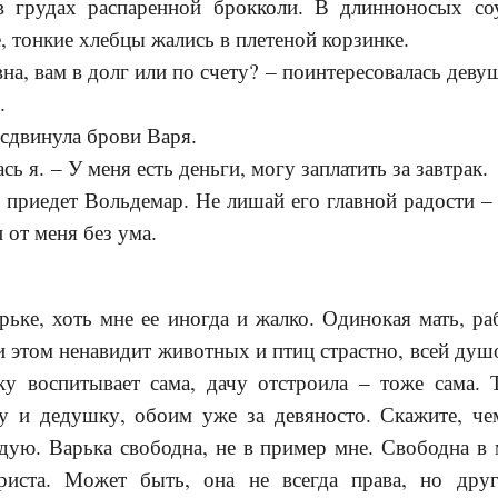
в грудах распаренной брокколи. В длинноносых со
, тонкие хлебцы жались в плетеной корзинке.
, вам в долг или по счету? – поинтересовалась девуш
.
сдвинула брови Варя.
 я. – У меня есть деньги, могу заплатить за завтрак.
риедет Вольдемар. Не лишай его главной радости – 
 от меня без ума.
ке, хоть мне ее иногда и жалко. Одинокая мать, раб
и этом ненавидит животных и птиц страстно, всей душо
ку воспитывает сама, дачу отстроила – тоже сама. Т
у и дедушку, обоим уже за девяносто. Скажите, че
дую. Варька свободна, не в пример мне. Свободна в
риста. Может быть, она не всегда права, но др