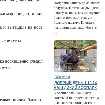
Напротив нашего дома живет
дедушка. Почти каждый день
я вижу из окна, как он кормит
демар приедет, я ему
белок и поливает старую
больную пальму. Иногда к
а и вытащила из носа
Читать
нему приводят вн...
>>
 через стол.
шка восхищенно следил
 отца.
Обо всём
ДОБРЫЙ ДЕНЬ 1.10.14
НАШ ДИКИЙ ЗООПАРК
К осени белки начинают
копать. И не просто копать, а
лках шипел бледно-
рыть все, что попадается в