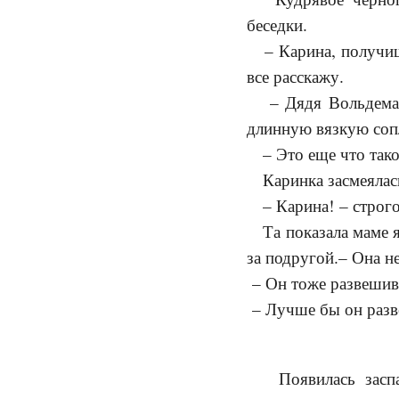
беседки.
– Карина, получишь
все расскажу.
– Дядя Вольдемар х
длинную вязкую соп
– Это еще что такое
Каринка засмеялась,
– Карина! – строго
Та показала маме яз
за подругой.– Она н
– Он тоже развешив
– Лучше бы он раз
Появилась заспан