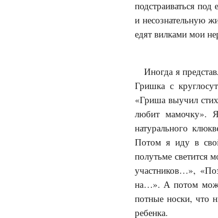
подстраиваться под 
и несознательную жи
едят вилками мои не
Иногда я представл
Гришка с круглосут
«Гриша выучил стихо
любит мамочку». Я
натурального клюк
Потом я иду в сво
полутьме светится м
участников…», «По
на…». А потом можн
потные носки, что н
ребенка.