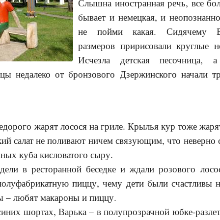
Слышна иностранная речь, все бо
бывает и немецкая, и неопознанн
не пойми какая. Сидячему Б
размеров пририсовали круглые не
Исчезла детская песочница, 
ьцы недалеко от бронзового Дзержинского начали тр
дорого жарят лосося на гриле. Крылья кур тоже жарят
кий салат не поливают ничем связующим, что неверно с
рных куба кисловатого сыру.
ли в ресторанной беседке и ждали розового лосос
 полуфабрикатную пиццу, чему дети были счастливы н
ы – любят макароны и пиццу.
них шортах, Варька – в полупрозрачной юбке-разлета