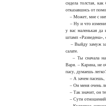
сидела толстая, как
отказавшись от пом
– Может, мне с ним 
– Ну и что изменит
у вас маленькая да 
штамп «Разведена», 
– Выйду замуж за о
салате.
– Ты сначала найд
Варя. – Карина, не 
пасу, думаешь легко?
– А зачем пасешь, 
– Он меня очень лю
– Так значит, он теб
– Сути отношений не
Кудрявое черногл