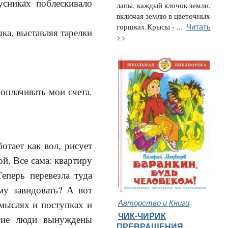
усниках поблескивало
лапы, каждый клочок земли,
включая землю в цветочных
Читать
горшках.Крысы - ...
ка, выставляя тарелки
>>
оплачивать мои счета.
отает как вол, рисует
й. Все сама: квартиру
еперь перевезла туда
му завидовать? А вот
Авторство и Книги
 мыслях и поступках и
ЧИК-ЧИРИК
угие люди вынуждены
ПРЕВРАЩЕНИЯ