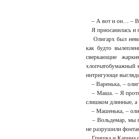
– А вот и он… – Ва
Я приосанилась и п
Олигарх был невысо
как будто вылеплен
сверкающие жарки
хлопчатобумажный к
интригующе выгляды
– Варенька, – олиг
– Маша. – Я протян
слишком длинные, а 
– Машенька, – олиг
– Вольдемар, мы го
не разрушили фонта
Гришка и Карина с 