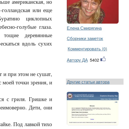
льше американская, но
о-голландская или еще
уратино циклопных
бесно-голубые глаза.
Елена Смирягина
а тощие деревянные
Cборники заметок
ескаться вдоль сухих
Комментировать (0)
Автору ДА
5402
 и при этом не сушат,
Другие статьи автора
 моей точки зрения, и
я с гриля. Гришке и
еимоверно. Дети, они
йке. Под лавкой тихо