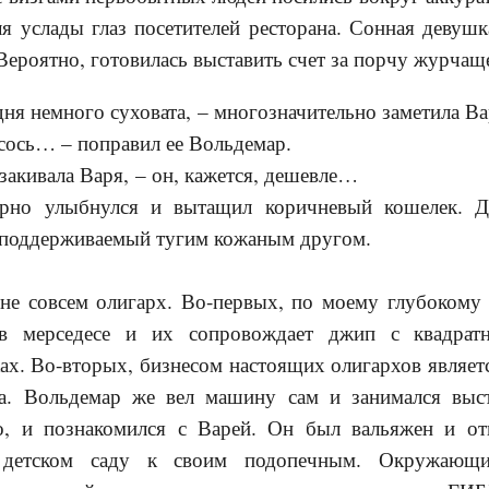
я услады глаз посетителей ресторана. Сонная девушк
Вероятно, готовилась выставить счет за порчу журчащ
ня немного суховата, – многозначительно заметила Ва
сось… – поправил ее Вольдемар.
закивала Варя, – он, кажется, дешевле…
о улыбнулся и вытащил коричневый кошелек. Др
е поддерживаемый тугим кожаным другом.
е совсем олигарх. Во-первых, по моему глубокому
в мерседесе и их сопровождает джип с квадрат
ах. Во-вторых, бизнесом настоящих олигархов являет
а. Вольдемар же вел машину сам и занимался выст
но, и познакомился с Варей. Он был вальяжен и о
в детском саду к своим подопечным. Окружающ