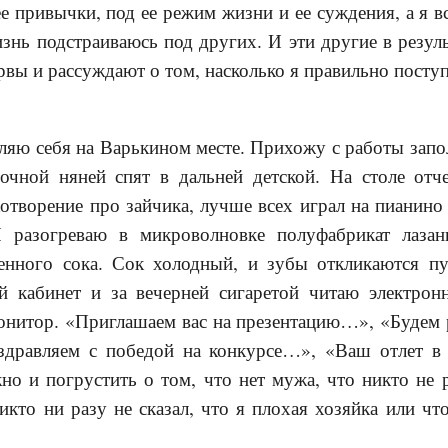
ее привычки, под ее режим жизни и ее суждения, а я 
знь подстраиваюсь под других. И эти другие в резул
рвы и рассуждают о том, насколько я правильно посту
яю себя на Варькином месте. Прихожу с работы запол
очной няней спят в дальней детской. На столе от
творение про зайчика, лучше всех играл на пианино и
 разогреваю в микроволновке полуфабрикат лазан
венного сока. Сок холодный, и зубы откликаются 
й кабинет и за вечерней сигаретой читаю электро
онитор. «Приглашаем вас на презентацию…», «Будем 
здравляем с победой на конкурсе…», «Ваш отлет в
о и погрустить о том, что нет мужа, что никто не р
икто ни разу не сказал, что я плохая хозяйка или ч