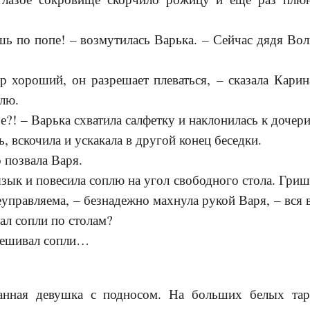
 по попе! – возмутилась Варька. – Сейчас дядя Воль
ороший, он разрешает плеваться, – сказала Карин
лю.
?! – Варька схватила салфетку и наклонилась к дочери
 вскочила и ускакала в другой конец беседки.
 позвала Варя.
ык и повесила соплю на угол свободного стола. Гри
еуправляема, – безнадежно махнула рукой Варя, – вся в
ал сопли по столам?
вешивал сопли…
ная девушка с подносом. На больших белых таре