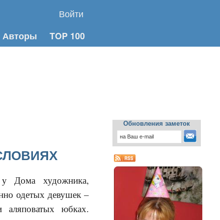
Войти
Авторы
TOP 100
Обновления заметок
СЛОВИЯХ
у Дома художника,
анно одетых девушек –
 аляповатых юбках.