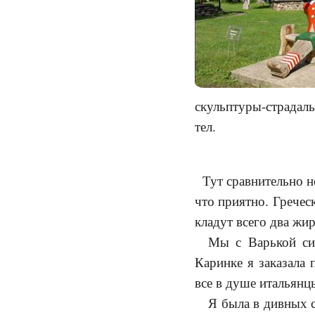
скульптуры-страдал
тел.
Тут сравнительно не
что приятно. Гречес
кладут всего два жи
Мы с Варькой сиде
Каринке я заказала
все в душе итальянц
Я была в дивных си