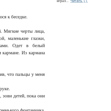
Читать >>
играл...
ся к беседке.
. Мягкие черты лица,
й, маленькие глазки,
ками. Одет в белый
 кармане. Из кармана
в, что пальцы у меня
руке.
зови детей, пока они
ненького фонтанчика,