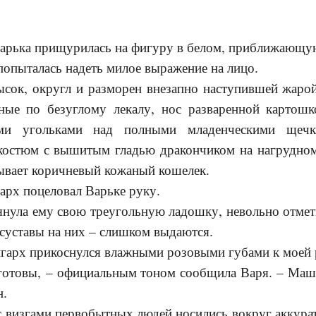
рька прищурилась на фигуру в белом, приближающую
опыталась надеть милое выражение на лицо.
к, округл и разморен внезапно наступившей жарой
ные по безуглому лекалу, нос разваренной картошко
ми угольками над полными младенческими щеч
остюм с вышитым гладью дракончиком на нагрудном
вает коричневый кожаный кошелек.
арх поцеловал Варьке руку.
ула ему свою треугольную ладошку, невольно отмети
суставы на них – слишком выдаются.
арх прикоснулся влажными розовыми губами к моей 
товы, – официальным тоном сообщила Варя. – Маш, 
н.
визгами первобытных людей носились вокруг аккурат