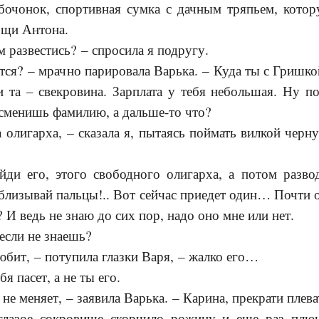
 бочонок, спортивная сумка с дачным тряпьем, кото
ощи Антона.
развестись? – спросила я подругу.
ся? – мрачно парировала Варька. – Куда ты с Гришко
и та – свекровина. Зарплата у тебя небольшая. Ну по
сменишь фамилию, а дальше-то что?
лигарха, – сказала я, пытаясь поймать вилкой черну
и его, этого свободного олигарха, а потом разво
облизывай пальцы!.. Вот сейчас приедет один… Почти о
 И ведь не знаю до сих пор, надо оно мне или нет.
если не знаешь?
бит, – потупила глазки Варя, – жалко его…
я пасет, а не ты его.
 меняет, – заявила Варька. – Карина, прекрати плева
азое сокровище скорчило рожицу и еще раз плюн