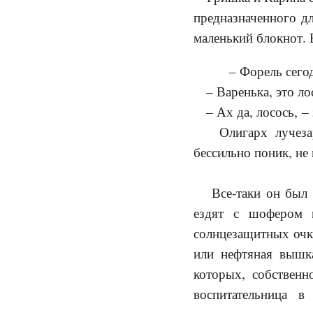
предназначенного дл
маленький блокнот. 
– Форель сегод
– Варенька, это ло
– Ах да, лосось, – 
Олигарх лучезарн
бессильно поник, н
Все-таки он был н
ездят с шофером 
солнцезащитных очк
или нефтяная вышк
которых, собствен
воспитательница 