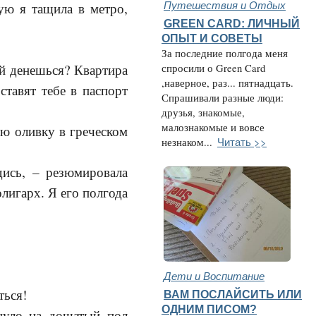
Путешествия и Отдых
рую я тащила в метро,
GREEN CARD: ЛИЧНЫЙ
ОПЫТ И СОВЕТЫ
За последние полгода меня
й денешься? Квартира
спросили о Green Card
,наверное, раз... пятнадцать.
ставят тебе в паспорт
Спрашивали разные люди:
друзья, знакомые,
малознакомые и вовсе
ю оливку в греческом
Читать >>
незнаком...
дись, – резюмировала
лигарх. Я его полгода
Дети и Воспитание
ться!
ВАМ ПОСЛАЙСИТЬ ИЛИ
ОДНИМ ПИСОМ?
уло на дощатый пол