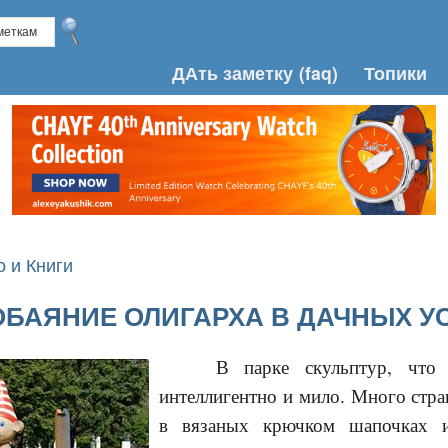
ДАть заметку
(faq)
Топики
о и Книги
ОБАЯНИЕ ОЛИГАРХА В ДАЧНЫХ У
В парке скульптур, что 
интеллигентно и мило. Много стр
в вязаных крючком шапочках и