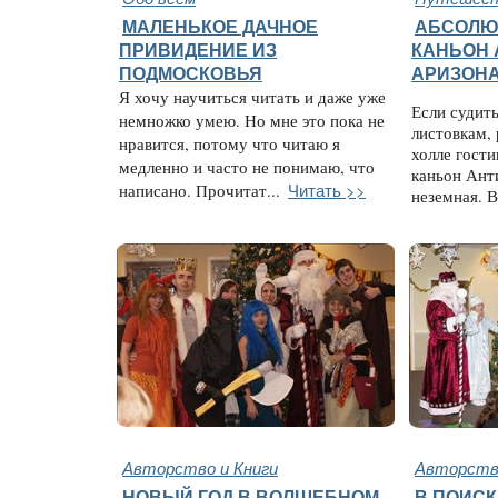
МАЛЕНЬКОЕ ДАЧНОЕ
АБСОЛЮ
ПРИВИДЕНИЕ ИЗ
КАНЬОН 
ПОДМОСКОВЬЯ
АРИЗОН
Я хочу научиться читать и даже уже
Если судит
немножко умею. Но мне это пока не
листовкам,
нравится, потому что читаю я
холле гост
медленно и часто не понимаю, что
каньон Ант
Читать >>
написано. Прочитат...
неземная. 
Авторство и Книги
Авторство
НОВЫЙ ГОД В ВОЛШЕБНОМ
В ПОИСК