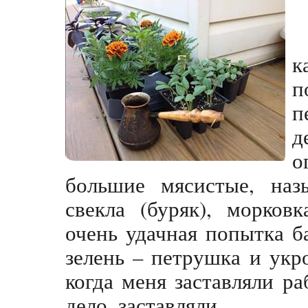
к
п
п
д
о
большие мясистые, наз
свекла (буряк), морков
очень удачная попытка ба
зелень – петрушка и укр
когда меня заставляли ра
дело, заставляли.