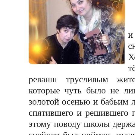
и
с
Х
т
реванш трусливым жите
которые чуть было не ли
золотой осенью и бабьим л
спятившего и решившего п
этому поводу школы держа
снайпер был пойман, галд