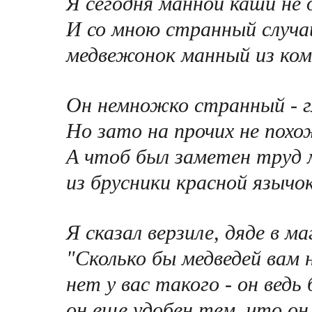
Я сегодня манной каши не 
И со мною странный случа
медвежонок манный из комк
Он немножко странный - г
Hо зато на прочих не похо
А чтоб был заметен труд 
из брусники красной язычо
Я сказал верзиле, дяде в ма
"Сколько бы медведей вам н
нет у вас такого - он ведь
он еще удобен тем, что он